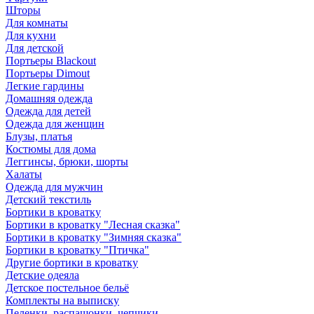
Шторы
Для комнаты
Для кухни
Для детской
Портьеры Blackout
Портьеры Dimout
Легкие гардины
Домашняя одежда
Одежда для детей
Одежда для женщин
Блузы, платья
Костюмы для дома
Леггинсы, брюки, шорты
Халаты
Одежда для мужчин
Детский текстиль
Бортики в кроватку
Бортики в кроватку "Лесная сказка"
Бортики в кроватку "Зимняя сказка"
Бортики в кроватку "Птичка"
Другие бортики в кроватку
Детские одеяла
Детское постельное бельё
Комплекты на выписку
Пеленки, распашонки, чепчики