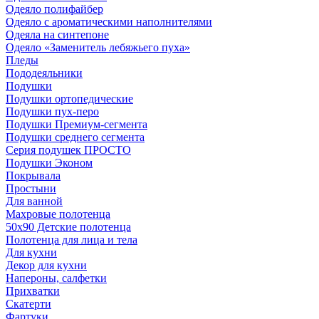
Одеяло полифайбер
Одеяло с ароматическими наполнителями
Одеяла на синтепоне
Одеяло «Заменитель лебяжьего пуха»
Пледы
Пододеяльники
Подушки
Подушки ортопедические
Подушки пух-перо
Подушки Премиум-сегмента
Подушки среднего сегмента
Серия подушек ПРОСТО
Подушки Эконом
Покрывала
Простыни
Для ванной
Махровые полотенца
50х90 Детские полотенца
Полотенца для лица и тела
Для кухни
Декор для кухни
Напероны, салфетки
Прихватки
Скатерти
Фартуки