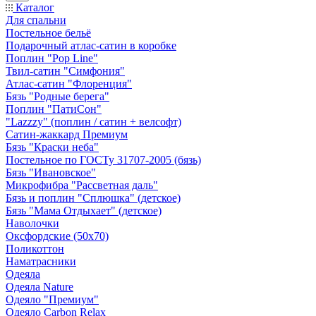
Каталог
Для спальни
Постельное бельё
Подарочный атлас-сатин в коробке
Поплин "Pop Line"
Твил-сатин "Симфония"
Атлас-сатин "Флоренция"
Бязь "Родные берега"
Поплин "ПатиСон"
"Lazzzy" (поплин / сатин + велсофт)
Сатин-жаккард Премиум
Бязь "Краски неба"
Постельное по ГОСТу 31707-2005 (бязь)
Бязь "Ивановское"
Микрофибра "Рассветная даль"
Бязь и поплин "Сплюшка" (детское)
Бязь "Мама Отдыхает" (детское)
Наволочки
Оксфордские (50х70)
Поликоттон
Наматрасники
Одеяла
Одеяла Nature
Одеяло "Премиум"
Одеяло Carbon Relax