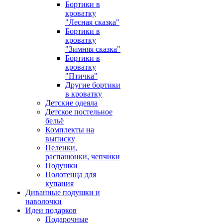
Бортики в
кроватку
"Лесная сказка"
Бортики в
кроватку
"Зимняя сказка"
Бортики в
кроватку
"Птичка"
Другие бортики
в кроватку
Детские одеяла
Детское постельное
бельё
Комплекты на
выписку
Пеленки,
распашонки, чепчики
Подушки
Полотенца для
купания
Диванные подушки и
наволочки
Идеи подарков
Подарочные