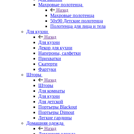
Махровые полотенца
Назад
Махровые полотенца
50х90 Детские полотенца
Полотенца для лица и тела
Для кухни
Назад
Для кухни
Декор для кухни
Напероны, салфетки
Прихватки
Скатерти
Фартуки
Шторы
Назад
Шторы
Для комнаты
Для кухни
Для детской
Портьеры Blackout
Портьеры Dimout
Легкие гардины
Домашняя одежда
Назад
Домашняя одежда