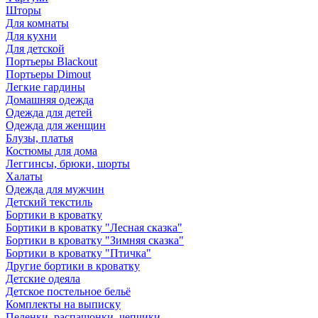
Шторы
Для комнаты
Для кухни
Для детской
Портьеры Blackout
Портьеры Dimout
Легкие гардины
Домашняя одежда
Одежда для детей
Одежда для женщин
Блузы, платья
Костюмы для дома
Леггинсы, брюки, шорты
Халаты
Одежда для мужчин
Детский текстиль
Бортики в кроватку
Бортики в кроватку "Лесная сказка"
Бортики в кроватку "Зимняя сказка"
Бортики в кроватку "Птичка"
Другие бортики в кроватку
Детские одеяла
Детское постельное бельё
Комплекты на выписку
Пеленки, распашонки, чепчики