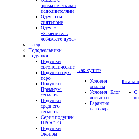
ароматическими
наполнителями
Одеяла на
синтепоне
Одеяло
«Заменитель
лебяжьего пуха»
Пледы
Пододеяльники
Подушки
Подушки
ортопедические
Как купить
Подушки пух-
перо
Условия
Компан
Подушки
оплаты
Премиум-
Условия
Блог
О
сегмента
доставки
к
Подушки
Гарантия
среднего
на товар
сегмента
Серия подушек
ПРОСТО
Подушки
Эконом