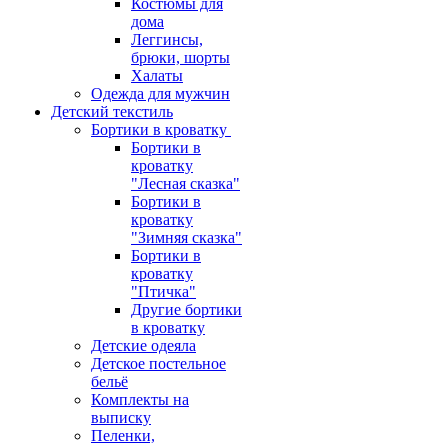
Костюмы для
дома
Леггинсы,
брюки, шорты
Халаты
Одежда для мужчин
Детский текстиль
Бортики в кроватку
Бортики в
кроватку
"Лесная сказка"
Бортики в
кроватку
"Зимняя сказка"
Бортики в
кроватку
"Птичка"
Другие бортики
в кроватку
Детские одеяла
Детское постельное
бельё
Комплекты на
выписку
Пеленки,