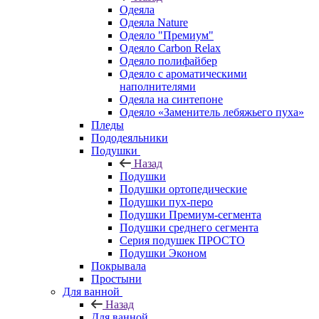
Одеяла
Одеяла Nature
Одеяло "Премиум"
Одеяло Carbon Relax
Одеяло полифайбер
Одеяло с ароматическими
наполнителями
Одеяла на синтепоне
Одеяло «Заменитель лебяжьего пуха»
Пледы
Пододеяльники
Подушки
Назад
Подушки
Подушки ортопедические
Подушки пух-перо
Подушки Премиум-сегмента
Подушки среднего сегмента
Серия подушек ПРОСТО
Подушки Эконом
Покрывала
Простыни
Для ванной
Назад
Для ванной