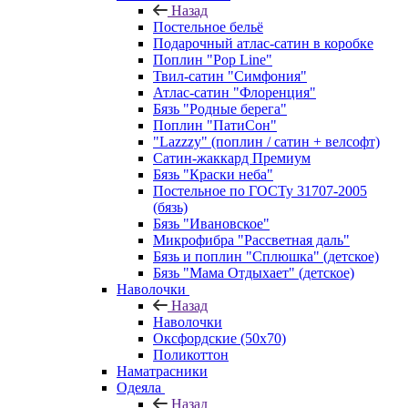
Назад
Постельное бельё
Подарочный атлас-сатин в коробке
Поплин "Pop Line"
Твил-сатин "Симфония"
Атлас-сатин "Флоренция"
Бязь "Родные берега"
Поплин "ПатиСон"
"Lazzzy" (поплин / сатин + велсофт)
Сатин-жаккард Премиум
Бязь "Краски неба"
Постельное по ГОСТу 31707-2005
(бязь)
Бязь "Ивановское"
Микрофибра "Рассветная даль"
Бязь и поплин "Сплюшка" (детское)
Бязь "Мама Отдыхает" (детское)
Наволочки
Назад
Наволочки
Оксфордские (50х70)
Поликоттон
Наматрасники
Одеяла
Назад