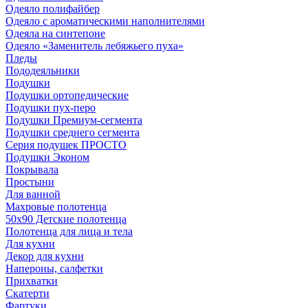
Одеяло полифайбер
Одеяло с ароматическими наполнителями
Одеяла на синтепоне
Одеяло «Заменитель лебяжьего пуха»
Пледы
Пододеяльники
Подушки
Подушки ортопедические
Подушки пух-перо
Подушки Премиум-сегмента
Подушки среднего сегмента
Серия подушек ПРОСТО
Подушки Эконом
Покрывала
Простыни
Для ванной
Махровые полотенца
50х90 Детские полотенца
Полотенца для лица и тела
Для кухни
Декор для кухни
Напероны, салфетки
Прихватки
Скатерти
Фартуки