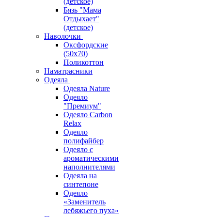
(детское)
Бязь "Мама
Отдыхает"
(детское)
Наволочки
Оксфордские
(50х70)
Поликоттон
Наматрасники
Одеяла
Одеяла Nature
Одеяло
"Премиум"
Одеяло Carbon
Relax
Одеяло
полифайбер
Одеяло с
ароматическими
наполнителями
Одеяла на
синтепоне
Одеяло
«Заменитель
лебяжьего пуха»