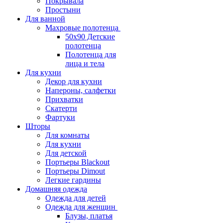
Покрывала
Простыни
Для ванной
Махровые полотенца
50х90 Детские
полотенца
Полотенца для
лица и тела
Для кухни
Декор для кухни
Напероны, салфетки
Прихватки
Скатерти
Фартуки
Шторы
Для комнаты
Для кухни
Для детской
Портьеры Blackout
Портьеры Dimout
Легкие гардины
Домашняя одежда
Одежда для детей
Одежда для женщин
Блузы, платья