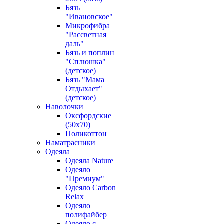
Бязь
"Ивановское"
Микрофибра
"Рассветная
даль"
Бязь и поплин
"Сплюшка"
(детское)
Бязь "Мама
Отдыхает"
(детское)
Наволочки
Оксфордские
(50х70)
Поликоттон
Наматрасники
Одеяла
Одеяла Nature
Одеяло
"Премиум"
Одеяло Carbon
Relax
Одеяло
полифайбер
Одеяло с