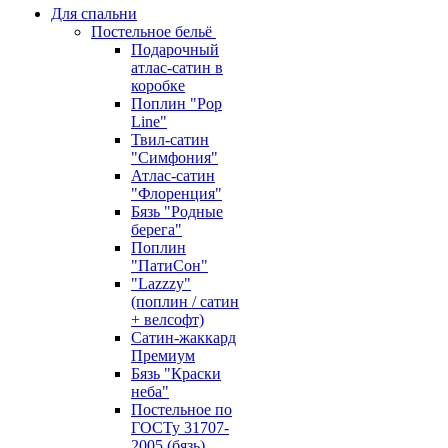
Для спальни
Постельное бельё
Подарочный
атлас-сатин в
коробке
Поплин "Pop
Line"
Твил-сатин
"Симфония"
Атлас-сатин
"Флоренция"
Бязь "Родные
берега"
Поплин
"ПатиСон"
"Lazzzy"
(поплин / сатин
+ велсофт)
Сатин-жаккард
Премиум
Бязь "Краски
неба"
Постельное по
ГОСТу 31707-
2005 (бязь)