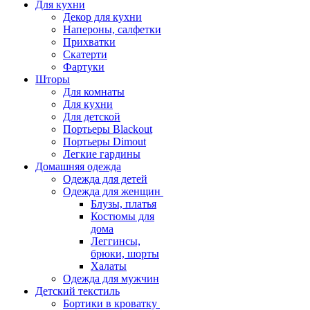
Для кухни
Декор для кухни
Напероны, салфетки
Прихватки
Скатерти
Фартуки
Шторы
Для комнаты
Для кухни
Для детской
Портьеры Blackout
Портьеры Dimout
Легкие гардины
Домашняя одежда
Одежда для детей
Одежда для женщин
Блузы, платья
Костюмы для
дома
Леггинсы,
брюки, шорты
Халаты
Одежда для мужчин
Детский текстиль
Бортики в кроватку