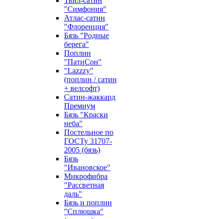
Твил-сатин
"Симфония"
Атлас-сатин
"Флоренция"
Бязь "Родные
берега"
Поплин
"ПатиСон"
"Lazzzy"
(поплин / сатин
+ велсофт)
Сатин-жаккард
Премиум
Бязь "Краски
неба"
Постельное по
ГОСТу 31707-
2005 (бязь)
Бязь
"Ивановское"
Микрофибра
"Рассветная
даль"
Бязь и поплин
"Сплюшка"