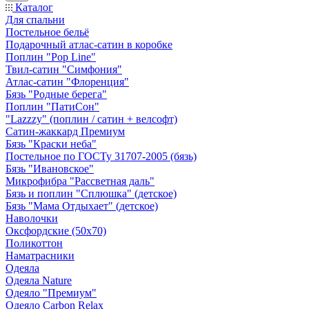
Каталог
Для спальни
Постельное бельё
Подарочный атлас-сатин в коробке
Поплин "Pop Line"
Твил-сатин "Симфония"
Атлас-сатин "Флоренция"
Бязь "Родные берега"
Поплин "ПатиСон"
"Lazzzy" (поплин / сатин + велсофт)
Сатин-жаккард Премиум
Бязь "Краски неба"
Постельное по ГОСТу 31707-2005 (бязь)
Бязь "Ивановское"
Микрофибра "Рассветная даль"
Бязь и поплин "Сплюшка" (детское)
Бязь "Мама Отдыхает" (детское)
Наволочки
Оксфордские (50х70)
Поликоттон
Наматрасники
Одеяла
Одеяла Nature
Одеяло "Премиум"
Одеяло Carbon Relax