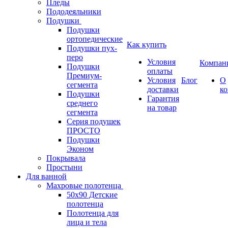
Пледы
Пододеяльники
Подушки
Подушки
ортопедические
Как купить
Подушки пух-
перо
Условия
Компан
Подушки
оплаты
Премиум-
Условия
Блог
О
сегмента
доставки
к
Подушки
Гарантия
среднего
на товар
сегмента
Серия подушек
ПРОСТО
Подушки
Эконом
Покрывала
Простыни
Для ванной
Махровые полотенца
50х90 Детские
полотенца
Полотенца для
лица и тела