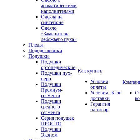
ароматическими
наполнителями
Одеяла на
синтепоне
Одеяло
«Заменитель
лебяжьего пуха»
Пледы
Пододеяльники
Подушки
Подушки
ортопедические
Как купить
Подушки пух-
перо
Условия
Компан
Подушки
оплаты
Премиум-
Условия
Блог
О
сегмента
доставки
к
Подушки
Гарантия
среднего
на товар
сегмента
Серия подушек
ПРОСТО
Подушки
Эконом