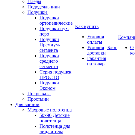
Пледы
Пододеяльники
Подушки
Подушки
ортопедические
Как купить
Подушки пух-
перо
Условия
Компан
Подушки
оплаты
Премиум-
Условия
Блог
О
сегмента
доставки
к
Подушки
Гарантия
среднего
на товар
сегмента
Серия подушек
ПРОСТО
Подушки
Эконом
Покрывала
Простыни
Для ванной
Махровые полотенца
50х90 Детские
полотенца
Полотенца для
лица и тела