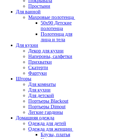
Покрывала
Простыни
Для ванной
Махровые полотенца
50х90 Детские
полотенца
Полотенца для
лица и тела
Для кухни
Декор для кухни
Напероны, салфетки
Прихватки
Скатерти
Фартуки
Шторы
Для комнаты
Для кухни
Для детской
Портьеры Blackout
Портьеры Dimout
Легкие гардины
Домашняя одежда
Одежда для детей
Одежда для женщин
Блузы, платья