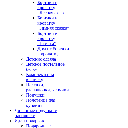
Бортики в
кроватку
"Лесная сказка"
Бортики в
кроватку
"Зимняя сказка"
Бортики в
кроватку
"Птичка"
Другие бортики
в кроватку
Детские одеяла
Детское постельное
бельё
Комплекты на
выписку
Пеленки,
распашонки, чепчики
Подушки
Полотенца для
купания
Диванные подушки и
наволочки
Идеи подарков
Подарочные