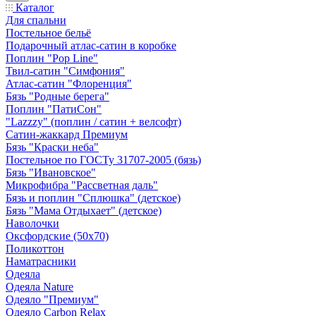
Каталог
Для спальни
Постельное бельё
Подарочный атлас-сатин в коробке
Поплин "Pop Line"
Твил-сатин "Симфония"
Атлас-сатин "Флоренция"
Бязь "Родные берега"
Поплин "ПатиСон"
"Lazzzy" (поплин / сатин + велсофт)
Сатин-жаккард Премиум
Бязь "Краски неба"
Постельное по ГОСТу 31707-2005 (бязь)
Бязь "Ивановское"
Микрофибра "Рассветная даль"
Бязь и поплин "Сплюшка" (детское)
Бязь "Мама Отдыхает" (детское)
Наволочки
Оксфордские (50х70)
Поликоттон
Наматрасники
Одеяла
Одеяла Nature
Одеяло "Премиум"
Одеяло Carbon Relax