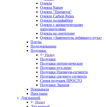
Одеяла
Одеяла Nature
Одеяло "Премиум"
Одеяло Carbon Relax
Одеяло полифайбер
Одеяло с ароматическими
наполнителями
Одеяла на синтепоне
Одеяло «Заменитель лебяжьего пуха»
Пледы
Пододеяльники
Подушки
Назад
Подушки
Подушки ортопедические
Подушки пух-перо
Подушки Премиум-сегмента
Подушки среднего сегмента
Серия подушек ПРОСТО
Подушки Эконом
Покрывала
Простыни
Для ванной
Назад
Для ванной