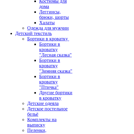
Костюмы для
дома
Леггинсы,
брюки, шорты
Халаты
Одежда для мужчин
Детский текстиль
Бортики в кроватку
Бортики в
кроватку
"Лесная сказка"
Бортики в
кроватку
"Зимняя сказка"
Бортики в
кроватку
"Птичка"
Другие бортики
в кроватку
Детские одеяла
Детское постельное
бельё
Комплекты на
выписку
Пеленки,