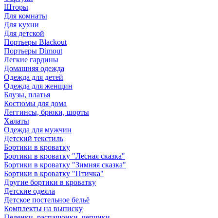
Шторы
Для комнаты
Для кухни
Для детской
Портьеры Blackout
Портьеры Dimout
Легкие гардины
Домашняя одежда
Одежда для детей
Одежда для женщин
Блузы, платья
Костюмы для дома
Леггинсы, брюки, шорты
Халаты
Одежда для мужчин
Детский текстиль
Бортики в кроватку
Бортики в кроватку "Лесная сказка"
Бортики в кроватку "Зимняя сказка"
Бортики в кроватку "Птичка"
Другие бортики в кроватку
Детские одеяла
Детское постельное бельё
Комплекты на выписку
Пеленки, распашонки, чепчики