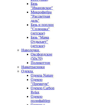
Бязь
"Ивановское"
Микрофибра
"Рассветная
даль"
Бязь и поплин
"Сплюшка"
(детское)
Бязь "Мама
Отдыхает"
(детское)
Наволочки
Оксфордские
(50х70)
Поликоттон
Наматрасники
Одеяла
Одеяла Nature
Одеяло
"Премиум"
Одеяло Carbon
Relax
Одеяло
полифайбер
Одеяло с