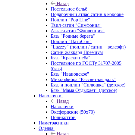
Назад
Постельное бельё
Подарочный атлас-сатин в коробке
Поплин "Pop Line"
Твил-сатин "Симфония"
Атлас-сатин "Флоренция"
Бязь "Родные берега"
Поплин "ПатиСон"
"Lazzzy" (поплин / сатин + велсофт)
Сатин-жаккард Премиум
Бязь "Краски неба"
Постельное по ГОСТу 31707-2005
(бязь)
Бязь "Ивановское"
Микрофибра "Рассветная даль"
Бязь и поплин "Сплюшка" (детское)
Бязь "Мама Отдыхает" (детское)
Наволочки
Назад
Наволочки
Оксфордские (50х70)
Поликоттон
Наматрасники
Одеяла
Назад