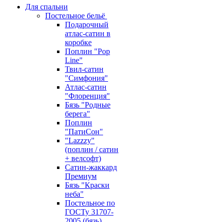
Для спальни
Постельное бельё
Подарочный
атлас-сатин в
коробке
Поплин "Pop
Line"
Твил-сатин
"Симфония"
Атлас-сатин
"Флоренция"
Бязь "Родные
берега"
Поплин
"ПатиСон"
"Lazzzy"
(поплин / сатин
+ велсофт)
Сатин-жаккард
Премиум
Бязь "Краски
неба"
Постельное по
ГОСТу 31707-
2005 (бязь)