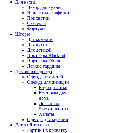
Для кухни
Декор для кухни
Напероны, салфетки
Прихватки
Скатерти
Фартуки
Шторы
Для комнаты
Для кухни
Для детской
Портьеры Blackout
Портьеры Dimout
Легкие гардины
Домашняя одежда
Одежда для детей
Одежда для женщин
Блузы, платья
Костюмы для
дома
Леггинсы,
брюки, шорты
Халаты
Одежда для мужчин
Детский текстиль
Бортики в кроватку