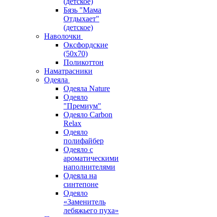
(детское)
Бязь "Мама
Отдыхает"
(детское)
Наволочки
Оксфордские
(50х70)
Поликоттон
Наматрасники
Одеяла
Одеяла Nature
Одеяло
"Премиум"
Одеяло Carbon
Relax
Одеяло
полифайбер
Одеяло с
ароматическими
наполнителями
Одеяла на
синтепоне
Одеяло
«Заменитель
лебяжьего пуха»