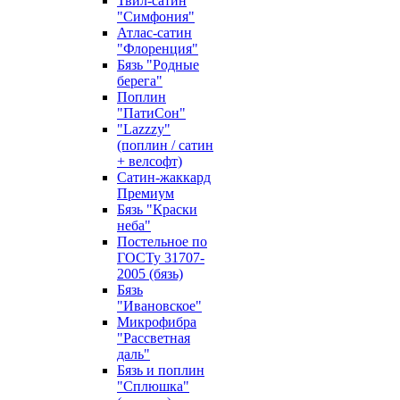
Твил-сатин
"Симфония"
Атлас-сатин
"Флоренция"
Бязь "Родные
берега"
Поплин
"ПатиСон"
"Lazzzy"
(поплин / сатин
+ велсофт)
Сатин-жаккард
Премиум
Бязь "Краски
неба"
Постельное по
ГОСТу 31707-
2005 (бязь)
Бязь
"Ивановское"
Микрофибра
"Рассветная
даль"
Бязь и поплин
"Сплюшка"