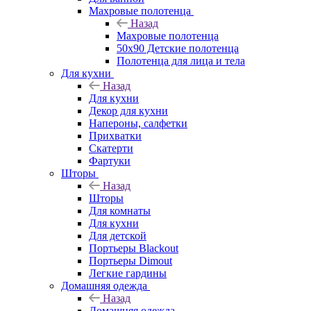
Махровые полотенца
Назад
Махровые полотенца
50х90 Детские полотенца
Полотенца для лица и тела
Для кухни
Назад
Для кухни
Декор для кухни
Напероны, салфетки
Прихватки
Скатерти
Фартуки
Шторы
Назад
Шторы
Для комнаты
Для кухни
Для детской
Портьеры Blackout
Портьеры Dimout
Легкие гардины
Домашняя одежда
Назад
Домашняя одежда