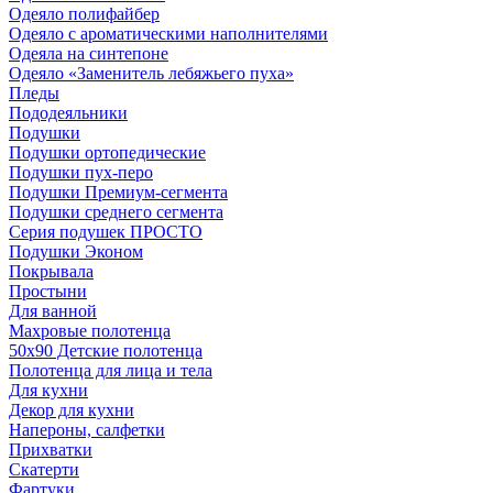
Одеяло полифайбер
Одеяло с ароматическими наполнителями
Одеяла на синтепоне
Одеяло «Заменитель лебяжьего пуха»
Пледы
Пододеяльники
Подушки
Подушки ортопедические
Подушки пух-перо
Подушки Премиум-сегмента
Подушки среднего сегмента
Серия подушек ПРОСТО
Подушки Эконом
Покрывала
Простыни
Для ванной
Махровые полотенца
50х90 Детские полотенца
Полотенца для лица и тела
Для кухни
Декор для кухни
Напероны, салфетки
Прихватки
Скатерти
Фартуки