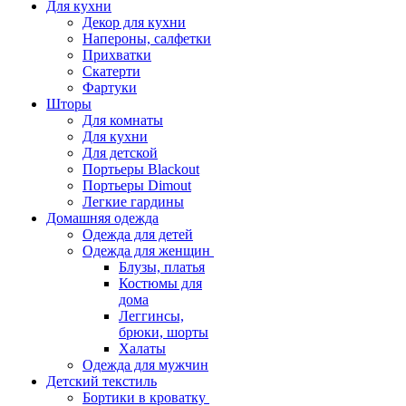
Для кухни
Декор для кухни
Напероны, салфетки
Прихватки
Скатерти
Фартуки
Шторы
Для комнаты
Для кухни
Для детской
Портьеры Blackout
Портьеры Dimout
Легкие гардины
Домашняя одежда
Одежда для детей
Одежда для женщин
Блузы, платья
Костюмы для
дома
Леггинсы,
брюки, шорты
Халаты
Одежда для мужчин
Детский текстиль
Бортики в кроватку