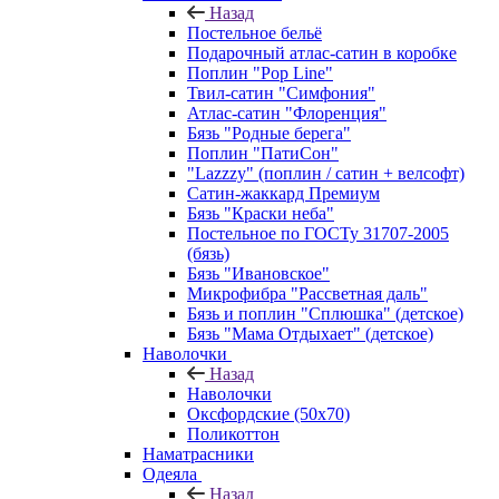
Назад
Постельное бельё
Подарочный атлас-сатин в коробке
Поплин "Pop Line"
Твил-сатин "Симфония"
Атлас-сатин "Флоренция"
Бязь "Родные берега"
Поплин "ПатиСон"
"Lazzzy" (поплин / сатин + велсофт)
Сатин-жаккард Премиум
Бязь "Краски неба"
Постельное по ГОСТу 31707-2005
(бязь)
Бязь "Ивановское"
Микрофибра "Рассветная даль"
Бязь и поплин "Сплюшка" (детское)
Бязь "Мама Отдыхает" (детское)
Наволочки
Назад
Наволочки
Оксфордские (50х70)
Поликоттон
Наматрасники
Одеяла
Назад