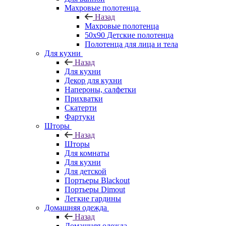
Махровые полотенца
Назад
Махровые полотенца
50х90 Детские полотенца
Полотенца для лица и тела
Для кухни
Назад
Для кухни
Декор для кухни
Напероны, салфетки
Прихватки
Скатерти
Фартуки
Шторы
Назад
Шторы
Для комнаты
Для кухни
Для детской
Портьеры Blackout
Портьеры Dimout
Легкие гардины
Домашняя одежда
Назад
Домашняя одежда