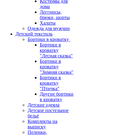
Костюмы для
дома
Леггинсы,
брюки, шорты
Халаты
Одежда для мужчин
Детский текстиль
Бортики в кроватку
Бортики в
кроватку
"Лесная сказка"
Бортики в
кроватку
"Зимняя сказка"
Бортики в
кроватку
"Птичка"
Другие бортики
в кроватку
Детские одеяла
Детское постельное
бельё
Комплекты на
выписку
Пеленки,