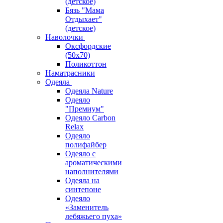
(детское)
Бязь "Мама
Отдыхает"
(детское)
Наволочки
Оксфордские
(50х70)
Поликоттон
Наматрасники
Одеяла
Одеяла Nature
Одеяло
"Премиум"
Одеяло Carbon
Relax
Одеяло
полифайбер
Одеяло с
ароматическими
наполнителями
Одеяла на
синтепоне
Одеяло
«Заменитель
лебяжьего пуха»