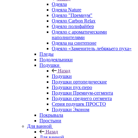
Одеяла
Одеяла Nature
Одеяло "Премиум"
Одеяло Carbon Relax
Одеяло полифайбер
Одеяло с ароматическими
наполнителями
Одеяла на синтепоне
Одеяло «Заменитель лебяжьего пуха»
Пледы
Пододеяльники
Подушки
Назад
Подушки
Подушки ортопедические
Подушки пух-перо
Подушки Премиум-сегмента
Подушки среднего сегмента
Серия подушек ПРОСТО
Подушки Эконом
Покрывала
Простыни
Для ванной
Назад
Для ванной