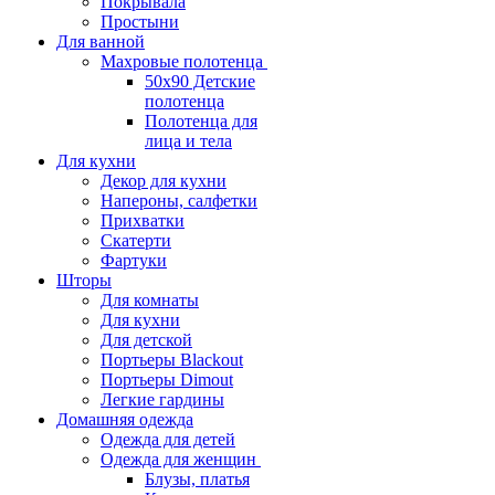
Покрывала
Простыни
Для ванной
Махровые полотенца
50х90 Детские
полотенца
Полотенца для
лица и тела
Для кухни
Декор для кухни
Напероны, салфетки
Прихватки
Скатерти
Фартуки
Шторы
Для комнаты
Для кухни
Для детской
Портьеры Blackout
Портьеры Dimout
Легкие гардины
Домашняя одежда
Одежда для детей
Одежда для женщин
Блузы, платья