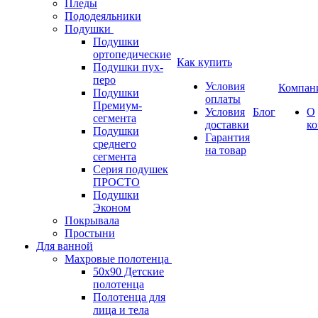
Пледы
Пододеяльники
Подушки
Подушки
ортопедические
Как купить
Подушки пух-
перо
Условия
Компан
Подушки
оплаты
Премиум-
Условия
Блог
О
сегмента
доставки
к
Подушки
Гарантия
среднего
на товар
сегмента
Серия подушек
ПРОСТО
Подушки
Эконом
Покрывала
Простыни
Для ванной
Махровые полотенца
50х90 Детские
полотенца
Полотенца для
лица и тела