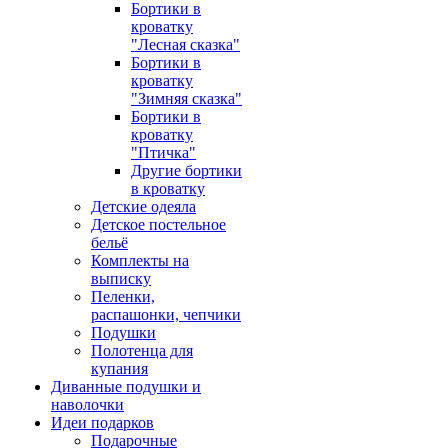
Бортики в
кроватку
"Лесная сказка"
Бортики в
кроватку
"Зимняя сказка"
Бортики в
кроватку
"Птичка"
Другие бортики
в кроватку
Детские одеяла
Детское постельное
бельё
Комплекты на
выписку
Пеленки,
распашонки, чепчики
Подушки
Полотенца для
купания
Диванные подушки и
наволочки
Идеи подарков
Подарочные