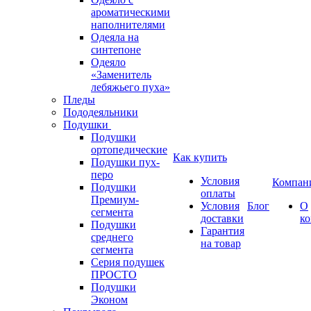
ароматическими
наполнителями
Одеяла на
синтепоне
Одеяло
«Заменитель
лебяжьего пуха»
Пледы
Пододеяльники
Подушки
Подушки
ортопедические
Как купить
Подушки пух-
перо
Условия
Компан
Подушки
оплаты
Премиум-
Условия
Блог
О
сегмента
доставки
к
Подушки
Гарантия
среднего
на товар
сегмента
Серия подушек
ПРОСТО
Подушки
Эконом