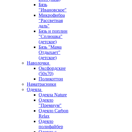
Бязь
"Ивановское"
Микрофибра
"Рассветная
даль"
Бязь и поплин
"Сплюшка"
(детское)
Бязь "Мама
Отдыхает"
(детское)
Наволочки
Оксфордские
(50х70)
Поликоттон
Наматрасники
Одеяла
Одеяла Nature
Одеяло
"Премиум"
Одеяло Carbon
Relax
Одеяло
полифайбер
Одеяло с