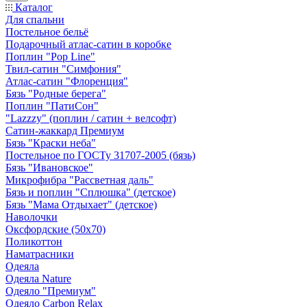
Каталог
Для спальни
Постельное бельё
Подарочный атлас-сатин в коробке
Поплин "Pop Line"
Твил-сатин "Симфония"
Атлас-сатин "Флоренция"
Бязь "Родные берега"
Поплин "ПатиСон"
"Lazzzy" (поплин / сатин + велсофт)
Сатин-жаккард Премиум
Бязь "Краски неба"
Постельное по ГОСТу 31707-2005 (бязь)
Бязь "Ивановское"
Микрофибра "Рассветная даль"
Бязь и поплин "Сплюшка" (детское)
Бязь "Мама Отдыхает" (детское)
Наволочки
Оксфордские (50х70)
Поликоттон
Наматрасники
Одеяла
Одеяла Nature
Одеяло "Премиум"
Одеяло Carbon Relax