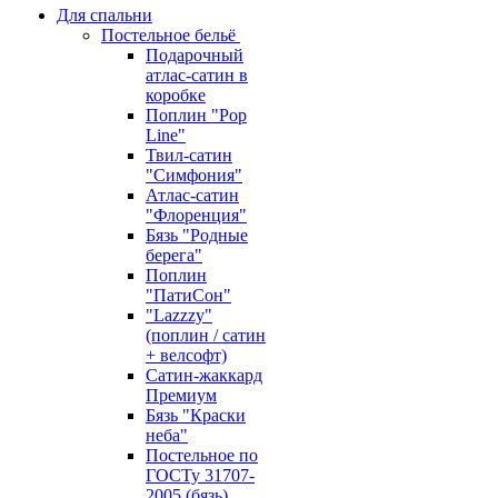
Для спальни
Постельное бельё
Подарочный
атлас-сатин в
коробке
Поплин "Pop
Line"
Твил-сатин
"Симфония"
Атлас-сатин
"Флоренция"
Бязь "Родные
берега"
Поплин
"ПатиСон"
"Lazzzy"
(поплин / сатин
+ велсофт)
Сатин-жаккард
Премиум
Бязь "Краски
неба"
Постельное по
ГОСТу 31707-
2005 (бязь)