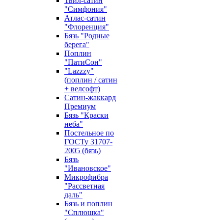
Твил-сатин
"Симфония"
Атлас-сатин
"Флоренция"
Бязь "Родные
берега"
Поплин
"ПатиСон"
"Lazzzy"
(поплин / сатин
+ велсофт)
Сатин-жаккард
Премиум
Бязь "Краски
неба"
Постельное по
ГОСТу 31707-
2005 (бязь)
Бязь
"Ивановское"
Микрофибра
"Рассветная
даль"
Бязь и поплин
"Сплюшка"