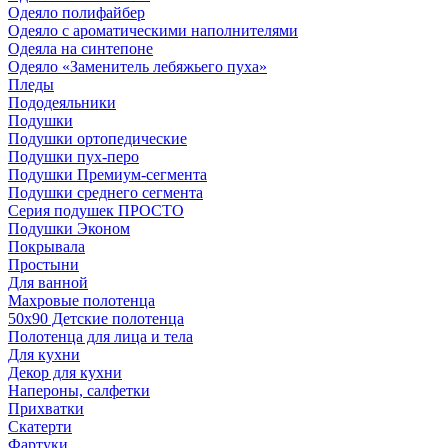
Одеяло полифайбер
Одеяло с ароматическими наполнителями
Одеяла на синтепоне
Одеяло «Заменитель лебяжьего пуха»
Пледы
Пододеяльники
Подушки
Подушки ортопедические
Подушки пух-перо
Подушки Премиум-сегмента
Подушки среднего сегмента
Серия подушек ПРОСТО
Подушки Эконом
Покрывала
Простыни
Для ванной
Махровые полотенца
50х90 Детские полотенца
Полотенца для лица и тела
Для кухни
Декор для кухни
Напероны, салфетки
Прихватки
Скатерти
Фартуки