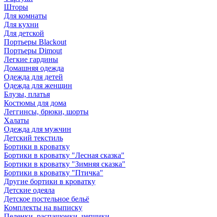
Шторы
Для комнаты
Для кухни
Для детской
Портьеры Blackout
Портьеры Dimout
Легкие гардины
Домашняя одежда
Одежда для детей
Одежда для женщин
Блузы, платья
Костюмы для дома
Леггинсы, брюки, шорты
Халаты
Одежда для мужчин
Детский текстиль
Бортики в кроватку
Бортики в кроватку "Лесная сказка"
Бортики в кроватку "Зимняя сказка"
Бортики в кроватку "Птичка"
Другие бортики в кроватку
Детские одеяла
Детское постельное бельё
Комплекты на выписку
Пеленки, распашонки, чепчики