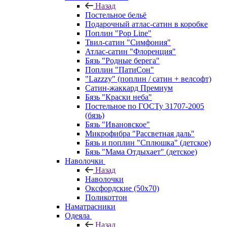
Назад
Постельное бельё
Подарочный атлас-сатин в коробке
Поплин "Pop Line"
Твил-сатин "Симфония"
Атлас-сатин "Флоренция"
Бязь "Родные берега"
Поплин "ПатиСон"
"Lazzzy" (поплин / сатин + велсофт)
Сатин-жаккард Премиум
Бязь "Краски неба"
Постельное по ГОСТу 31707-2005
(бязь)
Бязь "Ивановское"
Микрофибра "Рассветная даль"
Бязь и поплин "Сплюшка" (детское)
Бязь "Мама Отдыхает" (детское)
Наволочки
Назад
Наволочки
Оксфордские (50х70)
Поликоттон
Наматрасники
Одеяла
Назад