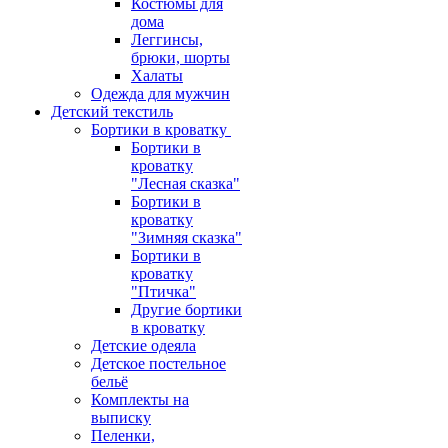
Костюмы для
дома
Леггинсы,
брюки, шорты
Халаты
Одежда для мужчин
Детский текстиль
Бортики в кроватку
Бортики в
кроватку
"Лесная сказка"
Бортики в
кроватку
"Зимняя сказка"
Бортики в
кроватку
"Птичка"
Другие бортики
в кроватку
Детские одеяла
Детское постельное
бельё
Комплекты на
выписку
Пеленки,