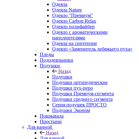
Одеяла
Одеяла Nature
Одеяло "Премиум"
Одеяло Carbon Relax
Одеяло полифайбер
Одеяло с ароматическими
наполнителями
Одеяла на синтепоне
Одеяло «Заменитель лебяжьего пуха»
Пледы
Пододеяльники
Подушки
Назад
Подушки
Подушки ортопедические
Подушки пух-перо
Подушки Премиум-сегмента
Подушки среднего сегмента
Серия подушек ПРОСТО
Подушки Эконом
Покрывала
Простыни
Для ванной
Назад
Для ванной