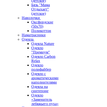
(детское)
Бязь "Мама
Отдыхает"
(детское)
Наволочки
Оксфордские
(50х70)
Поликоттон
Наматрасники
Одеяла
Одеяла Nature
Одеяло
"Премиум"
Одеяло Carbon
Relax
Одеяло
полифайбер
Одеяло с
ароматическими
наполнителями
Одеяла на
синтепоне
Одеяло
«Заменитель
лебяжьего пуха»