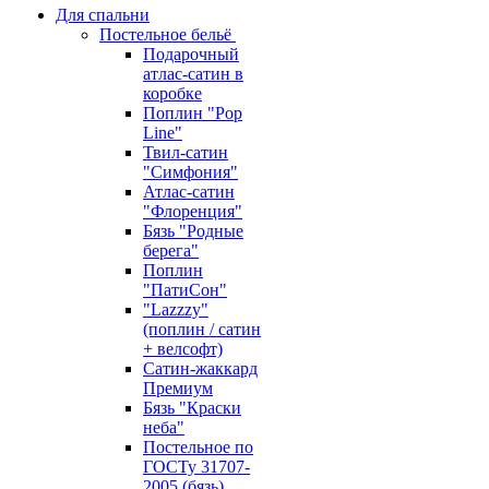
Для спальни
Постельное бельё
Подарочный
атлас-сатин в
коробке
Поплин "Pop
Line"
Твил-сатин
"Симфония"
Атлас-сатин
"Флоренция"
Бязь "Родные
берега"
Поплин
"ПатиСон"
"Lazzzy"
(поплин / сатин
+ велсофт)
Сатин-жаккард
Премиум
Бязь "Краски
неба"
Постельное по
ГОСТу 31707-
2005 (бязь)