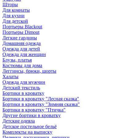
Шторы
Для комнаты
Для кухни
Для детской
Портьеры Blackout
Портьеры Dimout
Легкие гардины
Домашняя одежда
Одежда для детей
Одежда для женщин
Блузы, платья
Костюмы для дома
Леггинсы, брюки, шорты
Халаты
Одежда для мужчин
Детский текстиль
Бортики в кроватку
Бортики в кроватку "Лесная сказка"
Бортики в кроватку "Зимняя сказка"
Бортики в кроватку "Птичка"
Другие бортики в кроватку
Детские одеяла
Детское постельное бельё
Комплекты на выписку
Пеленки, распашонки, чепчики