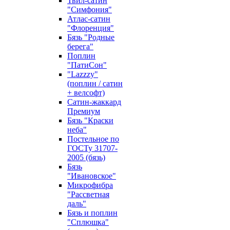
Твил-сатин
"Симфония"
Атлас-сатин
"Флоренция"
Бязь "Родные
берега"
Поплин
"ПатиСон"
"Lazzzy"
(поплин / сатин
+ велсофт)
Сатин-жаккард
Премиум
Бязь "Краски
неба"
Постельное по
ГОСТу 31707-
2005 (бязь)
Бязь
"Ивановское"
Микрофибра
"Рассветная
даль"
Бязь и поплин
"Сплюшка"