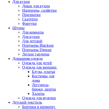
Для кухни
Декор для кухни
Напероны, салфетки
Прихватки
Скатерти
Фартуки
Шторы
Для комнаты
Для кухни
Для детской
Портьеры Blackout
Портьеры Dimout
Легкие гардины
Домашняя одежда
Одежда для детей
Одежда для женщин
Блузы, платья
Костюмы для
дома
Леггинсы,
брюки, шорты
Халаты
Одежда для мужчин
Детский текстиль
Бортики в кроватку