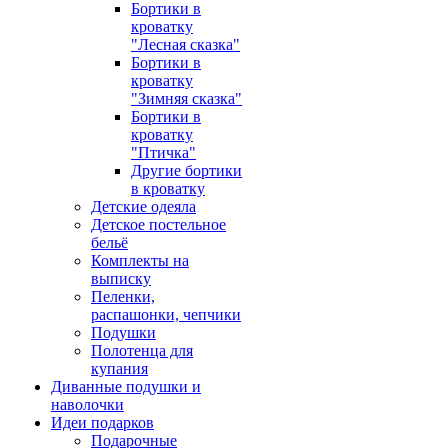
Бортики в
кроватку
"Лесная сказка"
Бортики в
кроватку
"Зимняя сказка"
Бортики в
кроватку
"Птичка"
Другие бортики
в кроватку
Детские одеяла
Детское постельное
бельё
Комплекты на
выписку
Пеленки,
распашонки, чепчики
Подушки
Полотенца для
купания
Диванные подушки и
наволочки
Идеи подарков
Подарочные