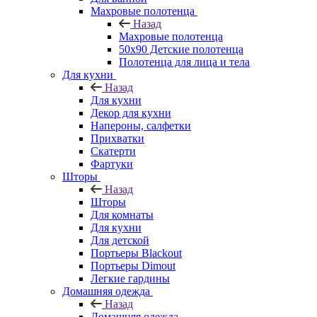
Махровые полотенца
Назад
Махровые полотенца
50х90 Детские полотенца
Полотенца для лица и тела
Для кухни
Назад
Для кухни
Декор для кухни
Напероны, салфетки
Прихватки
Скатерти
Фартуки
Шторы
Назад
Шторы
Для комнаты
Для кухни
Для детской
Портьеры Blackout
Портьеры Dimout
Легкие гардины
Домашняя одежда
Назад
Домашняя одежда