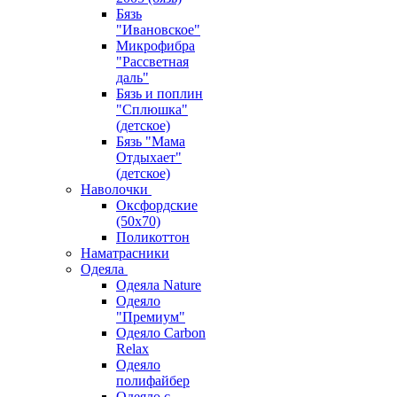
Бязь
"Ивановское"
Микрофибра
"Рассветная
даль"
Бязь и поплин
"Сплюшка"
(детское)
Бязь "Мама
Отдыхает"
(детское)
Наволочки
Оксфордские
(50х70)
Поликоттон
Наматрасники
Одеяла
Одеяла Nature
Одеяло
"Премиум"
Одеяло Carbon
Relax
Одеяло
полифайбер
Одеяло с