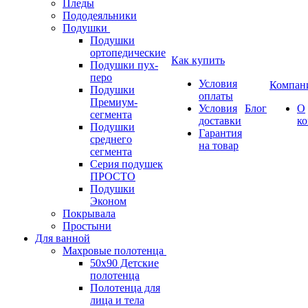
Пледы
Пододеяльники
Подушки
Подушки
ортопедические
Как купить
Подушки пух-
перо
Условия
Компан
Подушки
оплаты
Премиум-
Условия
Блог
О
сегмента
доставки
к
Подушки
Гарантия
среднего
на товар
сегмента
Серия подушек
ПРОСТО
Подушки
Эконом
Покрывала
Простыни
Для ванной
Махровые полотенца
50х90 Детские
полотенца
Полотенца для
лица и тела