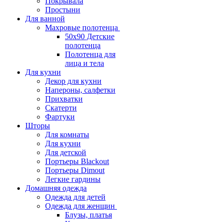
Покрывала
Простыни
Для ванной
Махровые полотенца
50х90 Детские
полотенца
Полотенца для
лица и тела
Для кухни
Декор для кухни
Напероны, салфетки
Прихватки
Скатерти
Фартуки
Шторы
Для комнаты
Для кухни
Для детской
Портьеры Blackout
Портьеры Dimout
Легкие гардины
Домашняя одежда
Одежда для детей
Одежда для женщин
Блузы, платья