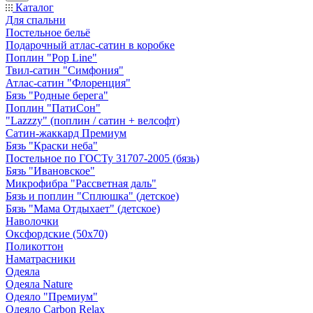
Каталог
Для спальни
Постельное бельё
Подарочный атлас-сатин в коробке
Поплин "Pop Line"
Твил-сатин "Симфония"
Атлас-сатин "Флоренция"
Бязь "Родные берега"
Поплин "ПатиСон"
"Lazzzy" (поплин / сатин + велсофт)
Сатин-жаккард Премиум
Бязь "Краски неба"
Постельное по ГОСТу 31707-2005 (бязь)
Бязь "Ивановское"
Микрофибра "Рассветная даль"
Бязь и поплин "Сплюшка" (детское)
Бязь "Мама Отдыхает" (детское)
Наволочки
Оксфордские (50х70)
Поликоттон
Наматрасники
Одеяла
Одеяла Nature
Одеяло "Премиум"
Одеяло Carbon Relax