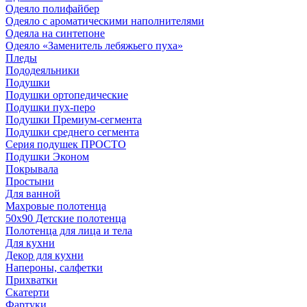
Одеяло полифайбер
Одеяло с ароматическими наполнителями
Одеяла на синтепоне
Одеяло «Заменитель лебяжьего пуха»
Пледы
Пододеяльники
Подушки
Подушки ортопедические
Подушки пух-перо
Подушки Премиум-сегмента
Подушки среднего сегмента
Серия подушек ПРОСТО
Подушки Эконом
Покрывала
Простыни
Для ванной
Махровые полотенца
50х90 Детские полотенца
Полотенца для лица и тела
Для кухни
Декор для кухни
Напероны, салфетки
Прихватки
Скатерти
Фартуки