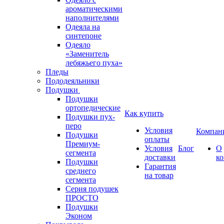
ароматическими
наполнителями
Одеяла на
синтепоне
Одеяло
«Заменитель
лебяжьего пуха»
Пледы
Пододеяльники
Подушки
Подушки
ортопедические
Как купить
Подушки пух-
перо
Условия
Компан
Подушки
оплаты
Премиум-
Условия
Блог
О
сегмента
доставки
к
Подушки
Гарантия
среднего
на товар
сегмента
Серия подушек
ПРОСТО
Подушки
Эконом