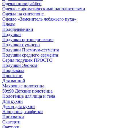
Одеяло полифайбер
Одеяло с ароматическими наполнителями
Одеяла на синтепоне
Одеяло «Заменитель лебяжьего пуха»
Пледы
Пододеяльники
Подушки
Подушки ортопедические
Подушки пух-перо
Подушки Премиум-сегмента
Подушки среднего сегмента
Серия подушек ПРОСТО
Подушки Эконом
Покрывала
Простыни
Для ванной
Махровые полотенца
50х90 Детские полотенца
Полотенца для лица и тела
Для кухни
Декор для кухни
Напероны, салфетки
Прихватки
Скатерти
Фартуки