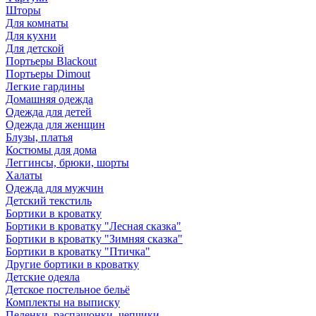
Шторы
Для комнаты
Для кухни
Для детской
Портьеры Blackout
Портьеры Dimout
Легкие гардины
Домашняя одежда
Одежда для детей
Одежда для женщин
Блузы, платья
Костюмы для дома
Леггинсы, брюки, шорты
Халаты
Одежда для мужчин
Детский текстиль
Бортики в кроватку
Бортики в кроватку "Лесная сказка"
Бортики в кроватку "Зимняя сказка"
Бортики в кроватку "Птичка"
Другие бортики в кроватку
Детские одеяла
Детское постельное бельё
Комплекты на выписку
Пеленки, распашонки, чепчики