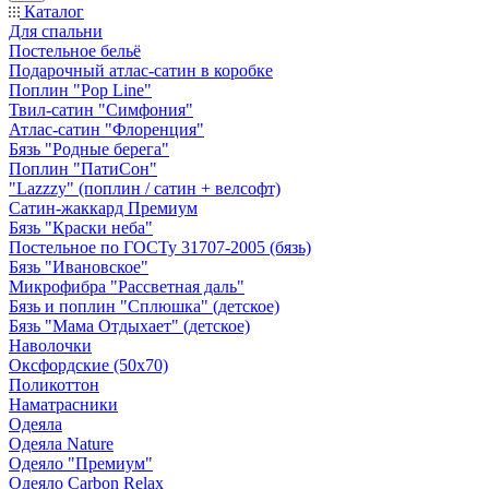
Каталог
Для спальни
Постельное бельё
Подарочный атлас-сатин в коробке
Поплин "Pop Line"
Твил-сатин "Симфония"
Атлас-сатин "Флоренция"
Бязь "Родные берега"
Поплин "ПатиСон"
"Lazzzy" (поплин / сатин + велсофт)
Сатин-жаккард Премиум
Бязь "Краски неба"
Постельное по ГОСТу 31707-2005 (бязь)
Бязь "Ивановское"
Микрофибра "Рассветная даль"
Бязь и поплин "Сплюшка" (детское)
Бязь "Мама Отдыхает" (детское)
Наволочки
Оксфордские (50х70)
Поликоттон
Наматрасники
Одеяла
Одеяла Nature
Одеяло "Премиум"
Одеяло Carbon Relax