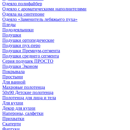
Одеяло полифайбер
Одеяло с ароматическими наполнителями
Одеяла на синтепоне
Одеяло «Заменитель лебяжьего пуха»
Пледы
Пододеяльники
Подушки
Подушки ортопедические
Подушки пух-перо
Подушки Премиум-сегмента
Подушки среднего сегмента
Серия подушек ПРОСТО
Подушки Эконом
Покрывала
Простыни
Для ванной
Махровые полотенца
50х90 Детские полотенца
Полотенца для лица и тела
Для кухни
Декор для кухни
Напероны, салфетки
Прихватки
Скатерти
Фартуки