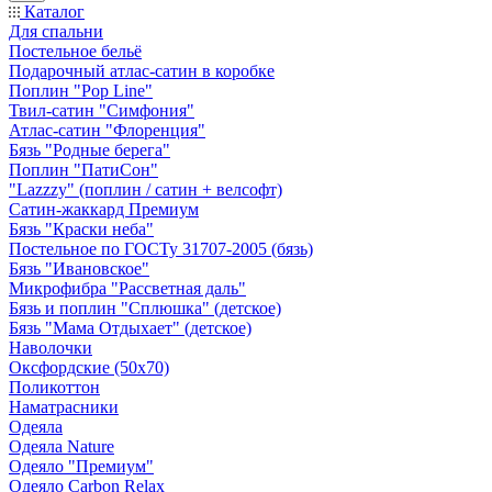
Каталог
Для спальни
Постельное бельё
Подарочный атлас-сатин в коробке
Поплин "Pop Line"
Твил-сатин "Симфония"
Атлас-сатин "Флоренция"
Бязь "Родные берега"
Поплин "ПатиСон"
"Lazzzy" (поплин / сатин + велсофт)
Сатин-жаккард Премиум
Бязь "Краски неба"
Постельное по ГОСТу 31707-2005 (бязь)
Бязь "Ивановское"
Микрофибра "Рассветная даль"
Бязь и поплин "Сплюшка" (детское)
Бязь "Мама Отдыхает" (детское)
Наволочки
Оксфордские (50х70)
Поликоттон
Наматрасники
Одеяла
Одеяла Nature
Одеяло "Премиум"
Одеяло Carbon Relax