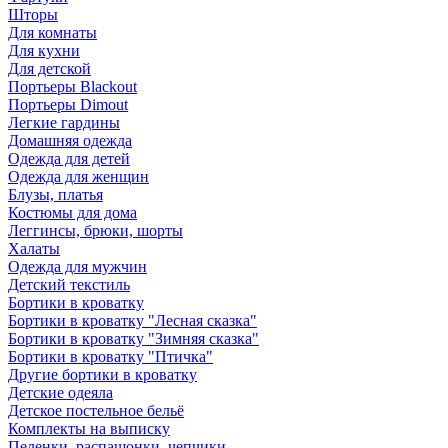
Шторы
Для комнаты
Для кухни
Для детской
Портьеры Blackout
Портьеры Dimout
Легкие гардины
Домашняя одежда
Одежда для детей
Одежда для женщин
Блузы, платья
Костюмы для дома
Леггинсы, брюки, шорты
Халаты
Одежда для мужчин
Детский текстиль
Бортики в кроватку
Бортики в кроватку "Лесная сказка"
Бортики в кроватку "Зимняя сказка"
Бортики в кроватку "Птичка"
Другие бортики в кроватку
Детские одеяла
Детское постельное бельё
Комплекты на выписку
Пеленки, распашонки, чепчики