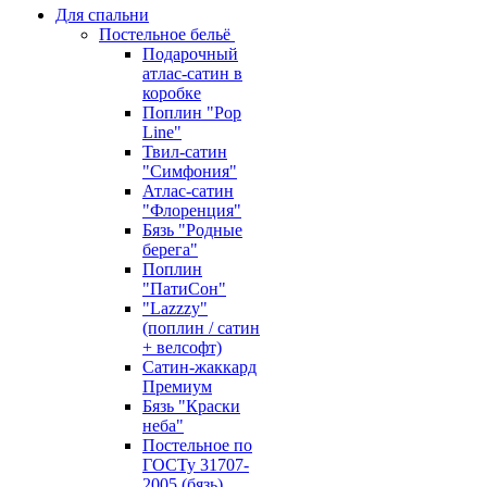
Для спальни
Постельное бельё
Подарочный
атлас-сатин в
коробке
Поплин "Pop
Line"
Твил-сатин
"Симфония"
Атлас-сатин
"Флоренция"
Бязь "Родные
берега"
Поплин
"ПатиСон"
"Lazzzy"
(поплин / сатин
+ велсофт)
Сатин-жаккард
Премиум
Бязь "Краски
неба"
Постельное по
ГОСТу 31707-
2005 (бязь)