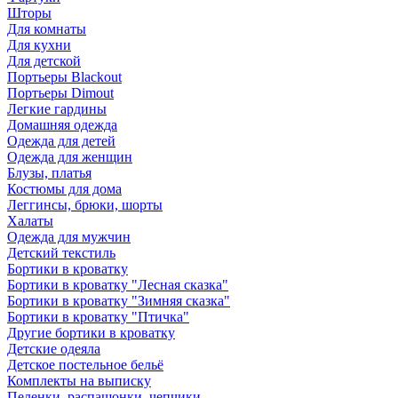
Шторы
Для комнаты
Для кухни
Для детской
Портьеры Blackout
Портьеры Dimout
Легкие гардины
Домашняя одежда
Одежда для детей
Одежда для женщин
Блузы, платья
Костюмы для дома
Леггинсы, брюки, шорты
Халаты
Одежда для мужчин
Детский текстиль
Бортики в кроватку
Бортики в кроватку "Лесная сказка"
Бортики в кроватку "Зимняя сказка"
Бортики в кроватку "Птичка"
Другие бортики в кроватку
Детские одеяла
Детское постельное бельё
Комплекты на выписку
Пеленки, распашонки, чепчики