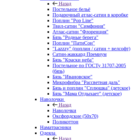
Назад
Постельное бельё
Подарочный атлас-сатин в коробке
Поплин "Pop Line"
Твил-сатин "Симфония"
Атлас-сатин "Флоренция"
Бязь "Родные берега"
Поплин "ПатиСон"
"Lazzzy" (поплин / сатин + велсофт)
Сатин-жаккард Премиум
Бязь "Краски неба"
Постельное по ГОСТу 31707-2005
(бязь)
Бязь "Ивановское"
Микрофибра "Рассветная даль"
Бязь и поплин "Сплюшка" (детское)
Бязь "Мама Отдыхает" (детское)
Наволочки
Назад
Наволочки
Оксфордские (50х70)
Поликоттон
Наматрасники
Одеяла
Назад