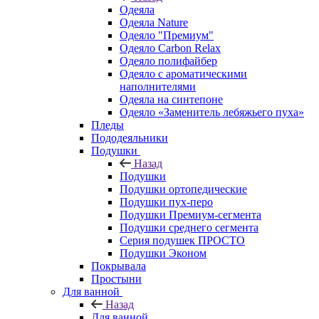
Одеяла
Одеяла Nature
Одеяло "Премиум"
Одеяло Carbon Relax
Одеяло полифайбер
Одеяло с ароматическими
наполнителями
Одеяла на синтепоне
Одеяло «Заменитель лебяжьего пуха»
Пледы
Пододеяльники
Подушки
Назад
Подушки
Подушки ортопедические
Подушки пух-перо
Подушки Премиум-сегмента
Подушки среднего сегмента
Серия подушек ПРОСТО
Подушки Эконом
Покрывала
Простыни
Для ванной
Назад
Для ванной