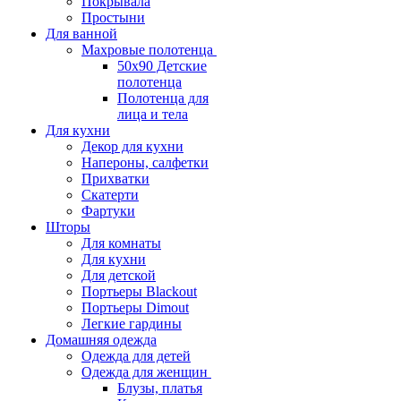
Покрывала
Простыни
Для ванной
Махровые полотенца
50х90 Детские
полотенца
Полотенца для
лица и тела
Для кухни
Декор для кухни
Напероны, салфетки
Прихватки
Скатерти
Фартуки
Шторы
Для комнаты
Для кухни
Для детской
Портьеры Blackout
Портьеры Dimout
Легкие гардины
Домашняя одежда
Одежда для детей
Одежда для женщин
Блузы, платья