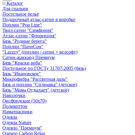
Каталог
Для спальни
Постельное бельё
Подарочный атлас-сатин в коробке
Поплин "Pop Line"
Твил-сатин "Симфония"
Атлас-сатин "Флоренция"
Бязь "Родные берега"
Поплин "ПатиСон"
"Lazzzy" (поплин / сатин + велсофт)
Сатин-жаккард Премиум
Бязь "Краски неба"
Постельное по ГОСТу 31707-2005 (бязь)
Бязь "Ивановское"
Микрофибра "Рассветная даль"
Бязь и поплин "Сплюшка" (детское)
Бязь "Мама Отдыхает" (детское)
Наволочки
Оксфордские (50х70)
Поликоттон
Наматрасники
Одеяла
Одеяла Nature
Одеяло "Премиум"
Одеяло Carbon Relax