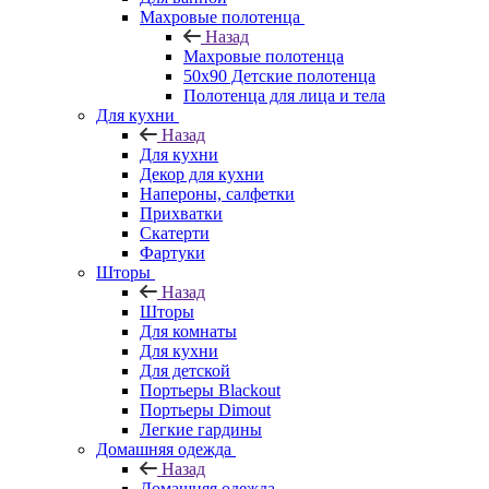
Махровые полотенца
Назад
Махровые полотенца
50х90 Детские полотенца
Полотенца для лица и тела
Для кухни
Назад
Для кухни
Декор для кухни
Напероны, салфетки
Прихватки
Скатерти
Фартуки
Шторы
Назад
Шторы
Для комнаты
Для кухни
Для детской
Портьеры Blackout
Портьеры Dimout
Легкие гардины
Домашняя одежда
Назад
Домашняя одежда