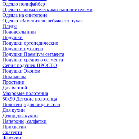
Одеяло полифайбер
Одеяло с ароматическими наполнителями
Одеяла на синтепоне
Одеяло «Заменитель лебяжьего пуха»
Пледы
Пододеяльники
Подушки
Подушки ортопедические
Подушки пух-перо
Подушки Премиум-сегмента
Подушки среднего сегмента
Серия подушек ПРОСТО
Подушки Эконом
Покрывала
Простыни
Для ванной
Махровые полотенца
50х90 Детские полотенца
Полотенца для лица и тела
Для кухни
Декор для кухни
Напероны, салфетки
Прихватки
Скатерти
Фартуки