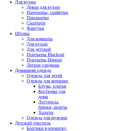
Для кухни
Декор для кухни
Напероны, салфетки
Прихватки
Скатерти
Фартуки
Шторы
Для комнаты
Для кухни
Для детской
Портьеры Blackout
Портьеры Dimout
Легкие гардины
Домашняя одежда
Одежда для детей
Одежда для женщин
Блузы, платья
Костюмы для
дома
Леггинсы,
брюки, шорты
Халаты
Одежда для мужчин
Детский текстиль
Бортики в кроватку