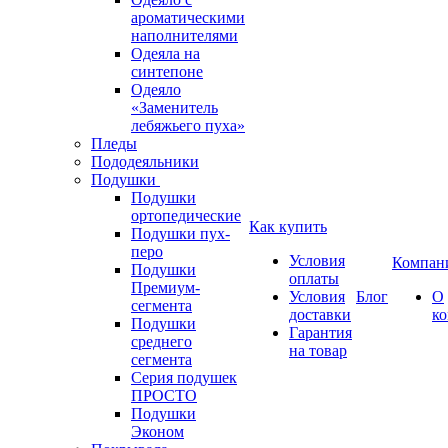
ароматическими
наполнителями
Одеяла на
синтепоне
Одеяло
«Заменитель
лебяжьего пуха»
Пледы
Пододеяльники
Подушки
Подушки
ортопедические
Как купить
Подушки пух-
перо
Условия
Компан
Подушки
оплаты
Премиум-
Условия
Блог
О
сегмента
доставки
к
Подушки
Гарантия
среднего
на товар
сегмента
Серия подушек
ПРОСТО
Подушки
Эконом