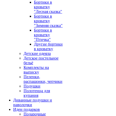
Бортики в
кроватку
"Лесная сказка"
Бортики в
кроватку
"Зимняя сказка"
Бортики в
кроватку
"Птичка"
Другие бортики
в кроватку
Детские одеяла
Детское постельное
бельё
Комплекты на
выписку
Пеленки,
распашонки, чепчики
Подушки
Полотенца для
купания
Диванные подушки и
наволочки
Идеи подарков
Подарочные