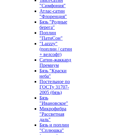
Твил-сатин
"Симфония"
Атлас-сатин
"Флоренция"
Бязь "Родные
берега"
Поплин
"ПатиСон"
"Lazzzy"
(поплин / сатин
+ велсофт)
Сатин-жаккард
Премиум
Бязь "Краски
неба"
Постельное по
ГОСТу 31707-
2005 (бязь)
Бязь
"Ивановское"
Микрофибра
"Рассветная
даль"
Бязь и поплин
"Сплюшка"