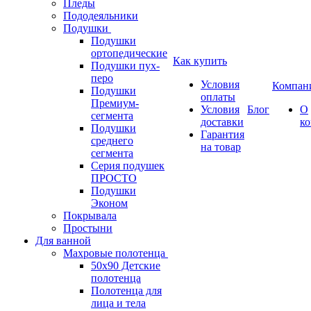
Пледы
Пододеяльники
Подушки
Подушки
ортопедические
Как купить
Подушки пух-
перо
Условия
Компан
Подушки
оплаты
Премиум-
Условия
Блог
О
сегмента
доставки
к
Подушки
Гарантия
среднего
на товар
сегмента
Серия подушек
ПРОСТО
Подушки
Эконом
Покрывала
Простыни
Для ванной
Махровые полотенца
50х90 Детские
полотенца
Полотенца для
лица и тела