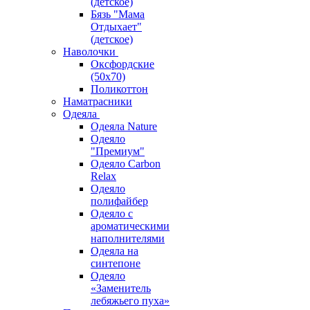
(детское)
Бязь "Мама
Отдыхает"
(детское)
Наволочки
Оксфордские
(50х70)
Поликоттон
Наматрасники
Одеяла
Одеяла Nature
Одеяло
"Премиум"
Одеяло Carbon
Relax
Одеяло
полифайбер
Одеяло с
ароматическими
наполнителями
Одеяла на
синтепоне
Одеяло
«Заменитель
лебяжьего пуха»