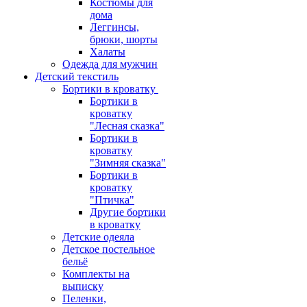
Костюмы для
дома
Леггинсы,
брюки, шорты
Халаты
Одежда для мужчин
Детский текстиль
Бортики в кроватку
Бортики в
кроватку
"Лесная сказка"
Бортики в
кроватку
"Зимняя сказка"
Бортики в
кроватку
"Птичка"
Другие бортики
в кроватку
Детские одеяла
Детское постельное
бельё
Комплекты на
выписку
Пеленки,