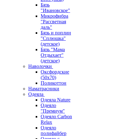
Бязь
"Ивановское"
Микрофибра
"Рассветная
даль"
Бязь и поплин
"Сплюшка"
(детское)
Бязь "Мама
Отдыхает"
(детское)
Наволочки
Оксфордские
(50х70)
Поликоттон
Наматрасники
Одеяла
Одеяла Nature
Одеяло
"Премиум"
Одеяло Carbon
Relax
Одеяло
полифайбер
Одеяло с