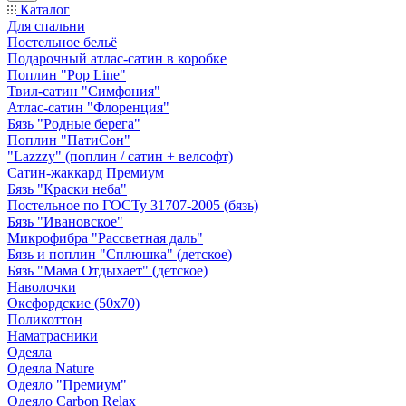
Каталог
Для спальни
Постельное бельё
Подарочный атлас-сатин в коробке
Поплин "Pop Line"
Твил-сатин "Симфония"
Атлас-сатин "Флоренция"
Бязь "Родные берега"
Поплин "ПатиСон"
"Lazzzy" (поплин / сатин + велсофт)
Сатин-жаккард Премиум
Бязь "Краски неба"
Постельное по ГОСТу 31707-2005 (бязь)
Бязь "Ивановское"
Микрофибра "Рассветная даль"
Бязь и поплин "Сплюшка" (детское)
Бязь "Мама Отдыхает" (детское)
Наволочки
Оксфордские (50х70)
Поликоттон
Наматрасники
Одеяла
Одеяла Nature
Одеяло "Премиум"
Одеяло Carbon Relax