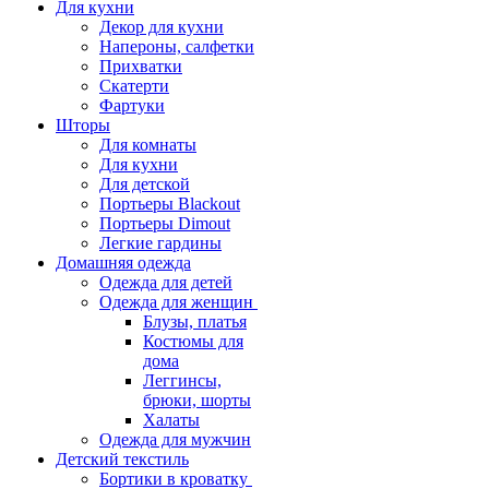
Для кухни
Декор для кухни
Напероны, салфетки
Прихватки
Скатерти
Фартуки
Шторы
Для комнаты
Для кухни
Для детской
Портьеры Blackout
Портьеры Dimout
Легкие гардины
Домашняя одежда
Одежда для детей
Одежда для женщин
Блузы, платья
Костюмы для
дома
Леггинсы,
брюки, шорты
Халаты
Одежда для мужчин
Детский текстиль
Бортики в кроватку