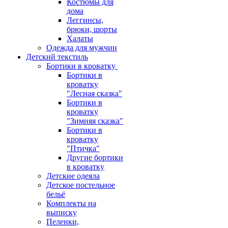
Костюмы для
дома
Леггинсы,
брюки, шорты
Халаты
Одежда для мужчин
Детский текстиль
Бортики в кроватку
Бортики в
кроватку
"Лесная сказка"
Бортики в
кроватку
"Зимняя сказка"
Бортики в
кроватку
"Птичка"
Другие бортики
в кроватку
Детские одеяла
Детское постельное
бельё
Комплекты на
выписку
Пеленки,