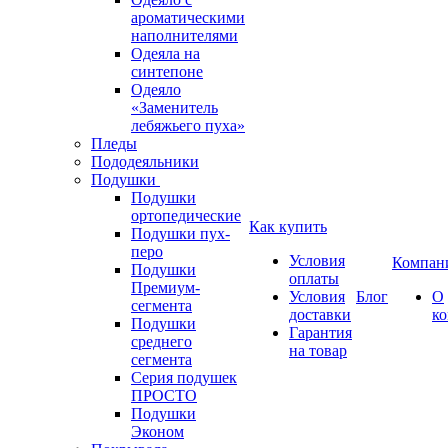
ароматическими
наполнителями
Одеяла на
синтепоне
Одеяло
«Заменитель
лебяжьего пуха»
Пледы
Пододеяльники
Подушки
Подушки
ортопедические
Как купить
Подушки пух-
перо
Условия
Компан
Подушки
оплаты
Премиум-
Условия
Блог
О
сегмента
доставки
к
Подушки
Гарантия
среднего
на товар
сегмента
Серия подушек
ПРОСТО
Подушки
Эконом