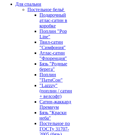
Для спальни
Постельное бельё
Подарочный
атлас-сатин в
коробке
Поплин "Pop
Line"
Твил-сатин
"Симфония"
Атлас-сатин
"Флоренция"
Бязь "Родные
берега"
Поплин
"ПатиСон"
"Lazzzy"
(поплин / сатин
+ велсофт)
Сатин-жаккард
Премиум
Бязь "Краски
неба"
Постельное по
ГОСТу 31707-
2005 (бязь)