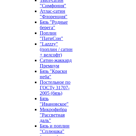
Твил-сатин
"Симфония"
Атлас-сатин
"Флоренция"
Бязь "Родные
берега"
Поплин
"ПатиСон"
"Lazzzy"
(поплин / сатин
+ велсофт)
Сатин-жаккард
Премиум
Бязь "Краски
неба"
Постельное по
ГОСТу 31707-
2005 (бязь)
Бязь
"Ивановское"
Микрофибра
"Рассветная
даль"
Бязь и поплин
"Сплюшка"