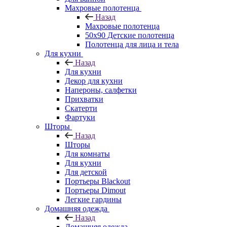
Махровые полотенца
Назад
Махровые полотенца
50х90 Детские полотенца
Полотенца для лица и тела
Для кухни
Назад
Для кухни
Декор для кухни
Напероны, салфетки
Прихватки
Скатерти
Фартуки
Шторы
Назад
Шторы
Для комнаты
Для кухни
Для детской
Портьеры Blackout
Портьеры Dimout
Легкие гардины
Домашняя одежда
Назад
Домашняя одежда