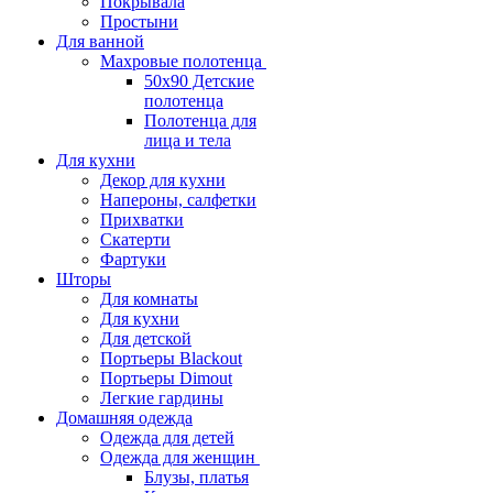
Покрывала
Простыни
Для ванной
Махровые полотенца
50х90 Детские
полотенца
Полотенца для
лица и тела
Для кухни
Декор для кухни
Напероны, салфетки
Прихватки
Скатерти
Фартуки
Шторы
Для комнаты
Для кухни
Для детской
Портьеры Blackout
Портьеры Dimout
Легкие гардины
Домашняя одежда
Одежда для детей
Одежда для женщин
Блузы, платья