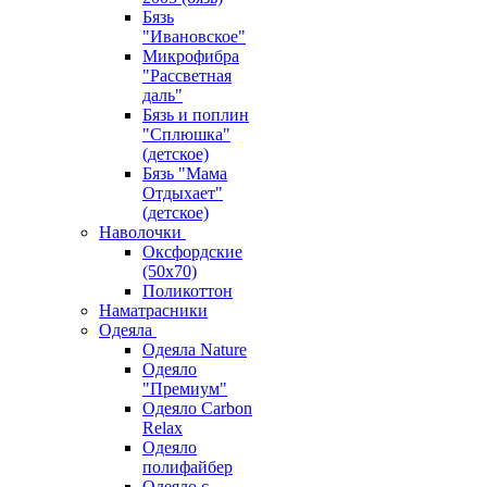
Бязь
"Ивановское"
Микрофибра
"Рассветная
даль"
Бязь и поплин
"Сплюшка"
(детское)
Бязь "Мама
Отдыхает"
(детское)
Наволочки
Оксфордские
(50х70)
Поликоттон
Наматрасники
Одеяла
Одеяла Nature
Одеяло
"Премиум"
Одеяло Carbon
Relax
Одеяло
полифайбер
Одеяло с