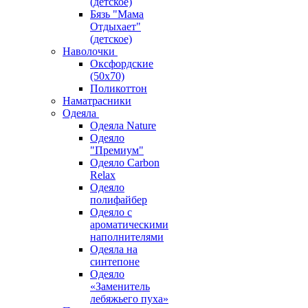
(детское)
Бязь "Мама
Отдыхает"
(детское)
Наволочки
Оксфордские
(50х70)
Поликоттон
Наматрасники
Одеяла
Одеяла Nature
Одеяло
"Премиум"
Одеяло Carbon
Relax
Одеяло
полифайбер
Одеяло с
ароматическими
наполнителями
Одеяла на
синтепоне
Одеяло
«Заменитель
лебяжьего пуха»