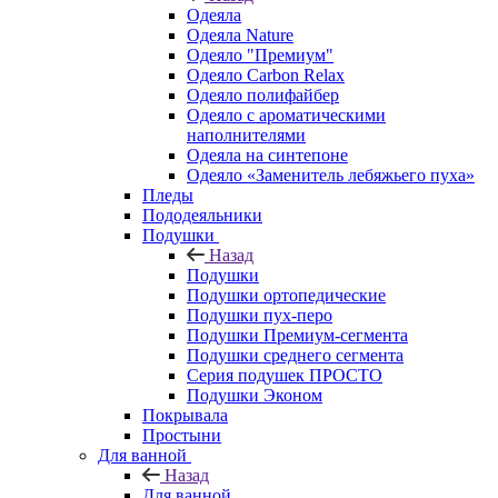
Одеяла
Одеяла Nature
Одеяло "Премиум"
Одеяло Carbon Relax
Одеяло полифайбер
Одеяло с ароматическими
наполнителями
Одеяла на синтепоне
Одеяло «Заменитель лебяжьего пуха»
Пледы
Пододеяльники
Подушки
Назад
Подушки
Подушки ортопедические
Подушки пух-перо
Подушки Премиум-сегмента
Подушки среднего сегмента
Серия подушек ПРОСТО
Подушки Эконом
Покрывала
Простыни
Для ванной
Назад
Для ванной