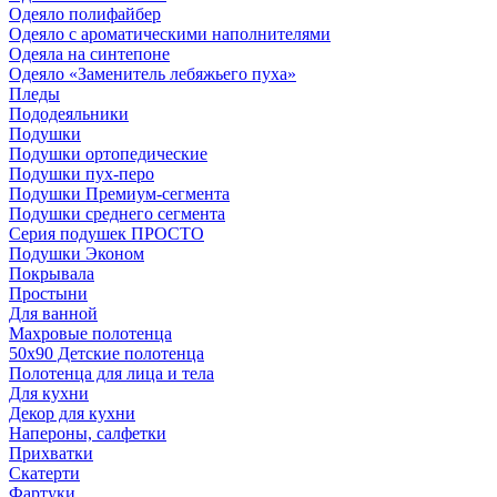
Одеяло полифайбер
Одеяло с ароматическими наполнителями
Одеяла на синтепоне
Одеяло «Заменитель лебяжьего пуха»
Пледы
Пододеяльники
Подушки
Подушки ортопедические
Подушки пух-перо
Подушки Премиум-сегмента
Подушки среднего сегмента
Серия подушек ПРОСТО
Подушки Эконом
Покрывала
Простыни
Для ванной
Махровые полотенца
50х90 Детские полотенца
Полотенца для лица и тела
Для кухни
Декор для кухни
Напероны, салфетки
Прихватки
Скатерти
Фартуки