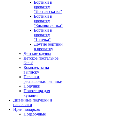
Бортики в
кроватку
"Лесная сказка"
Бортики в
кроватку
"Зимняя сказка"
Бортики в
кроватку
"Птичка"
Другие бортики
в кроватку
Детские одеяла
Детское постельное
бельё
Комплекты на
выписку
Пеленки,
распашонки, чепчики
Подушки
Полотенца для
купания
Диванные подушки и
наволочки
Идеи подарков
Подарочные