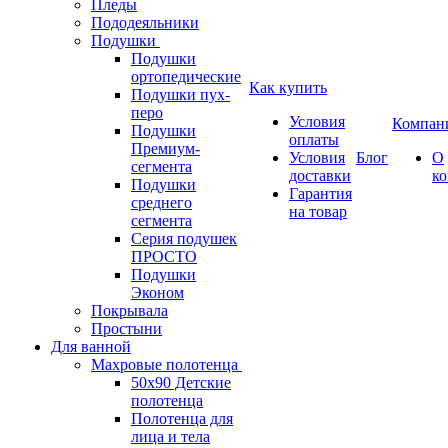
Пледы
Пододеяльники
Подушки
Подушки
ортопедические
Как купить
Подушки пух-
перо
Условия
Компан
Подушки
оплаты
Премиум-
Условия
Блог
О
сегмента
доставки
к
Подушки
Гарантия
среднего
на товар
сегмента
Серия подушек
ПРОСТО
Подушки
Эконом
Покрывала
Простыни
Для ванной
Махровые полотенца
50х90 Детские
полотенца
Полотенца для
лица и тела