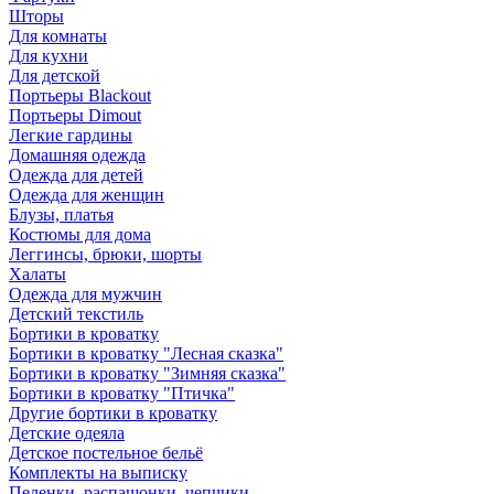
Шторы
Для комнаты
Для кухни
Для детской
Портьеры Blackout
Портьеры Dimout
Легкие гардины
Домашняя одежда
Одежда для детей
Одежда для женщин
Блузы, платья
Костюмы для дома
Леггинсы, брюки, шорты
Халаты
Одежда для мужчин
Детский текстиль
Бортики в кроватку
Бортики в кроватку "Лесная сказка"
Бортики в кроватку "Зимняя сказка"
Бортики в кроватку "Птичка"
Другие бортики в кроватку
Детские одеяла
Детское постельное бельё
Комплекты на выписку
Пеленки, распашонки, чепчики