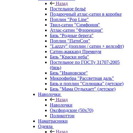
Назад
Постельное бельё
Подарочный атлас-сатин в коробке
Поплин "Pop Line"
Твил-сатин "Симфония"
Атлас-сатин "Флоренция"
Бязь "Родные берега"
Поплин "ПатиСон"
"Lazzzy" (поплин / сатин + велсофт)
Сатин-жаккард Премиум
Бязь "Краски неба"
Постельное по ГОСТу 31707-2005
(бязь)
Бязь "Ивановское"
Микрофибра "Рассветная даль"
Бязь и поплин "Сплюшка" (детское)
Бязь "Мама Отдыхает" (детское)
Наволочки
Назад
Наволочки
Оксфордские (50х70)
Поликоттон
Наматрасники
Одеяла
Назад