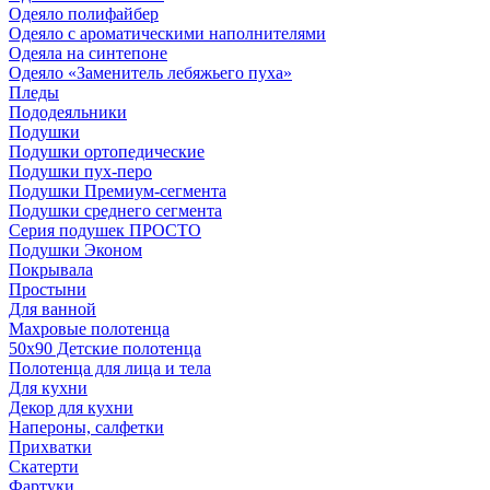
Одеяло полифайбер
Одеяло с ароматическими наполнителями
Одеяла на синтепоне
Одеяло «Заменитель лебяжьего пуха»
Пледы
Пододеяльники
Подушки
Подушки ортопедические
Подушки пух-перо
Подушки Премиум-сегмента
Подушки среднего сегмента
Серия подушек ПРОСТО
Подушки Эконом
Покрывала
Простыни
Для ванной
Махровые полотенца
50х90 Детские полотенца
Полотенца для лица и тела
Для кухни
Декор для кухни
Напероны, салфетки
Прихватки
Скатерти
Фартуки