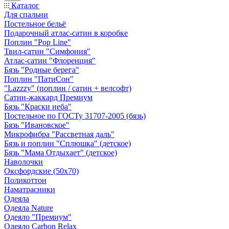
Каталог
Для спальни
Постельное бельё
Подарочный атлас-сатин в коробке
Поплин "Pop Line"
Твил-сатин "Симфония"
Атлас-сатин "Флоренция"
Бязь "Родные берега"
Поплин "ПатиСон"
"Lazzzy" (поплин / сатин + велсофт)
Сатин-жаккард Премиум
Бязь "Краски неба"
Постельное по ГОСТу 31707-2005 (бязь)
Бязь "Ивановское"
Микрофибра "Рассветная даль"
Бязь и поплин "Сплюшка" (детское)
Бязь "Мама Отдыхает" (детское)
Наволочки
Оксфордские (50х70)
Поликоттон
Наматрасники
Одеяла
Одеяла Nature
Одеяло "Премиум"
Одеяло Carbon Relax