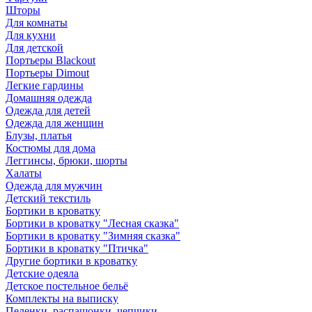
Шторы
Для комнаты
Для кухни
Для детской
Портьеры Blackout
Портьеры Dimout
Легкие гардины
Домашняя одежда
Одежда для детей
Одежда для женщин
Блузы, платья
Костюмы для дома
Леггинсы, брюки, шорты
Халаты
Одежда для мужчин
Детский текстиль
Бортики в кроватку
Бортики в кроватку "Лесная сказка"
Бортики в кроватку "Зимняя сказка"
Бортики в кроватку "Птичка"
Другие бортики в кроватку
Детские одеяла
Детское постельное бельё
Комплекты на выписку
Пеленки, распашонки, чепчики