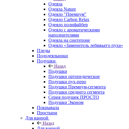
Одеяла
Одеяла Nature
Одеяло "Премиум"
Одеяло Carbon Relax
Одеяло полифайбер
Одеяло с ароматическими
наполнителями
Одеяла на синтепоне
Одеяло «Заменитель лебяжьего пуха»
Пледы
Пододеяльники
Подушки
Назад
Подушки
Подушки ортопедические
Подушки пух-перо
Подушки Премиум-сегмента
Подушки среднего сегмента
Серия подушек ПРОСТО
Подушки Эконом
Покрывала
Простыни
Для ванной
Назад
Для ванной