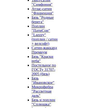
Твил-сатин
"Симфония"
Атлас-сатин
"Флоренция"
Бязь "Родные
берега"
Поплин
"ПатиСон"
"Lazzzy"
(поплин / сатин
+ велсофт)
Сатин-жаккард
Премиум
Бязь "Краски
неба"
Постельное по
ГОСТу 31707-
2005 (бязь)
Бязь
"Ивановское"
Микрофибра
"Рассветная
даль"
Бязь и поплин
"Сплюшка"