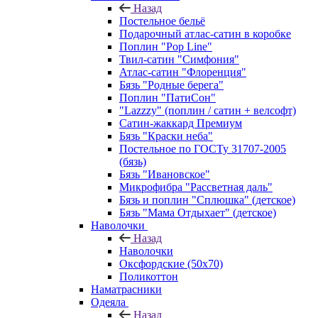
Назад
Постельное бельё
Подарочный атлас-сатин в коробке
Поплин "Pop Line"
Твил-сатин "Симфония"
Атлас-сатин "Флоренция"
Бязь "Родные берега"
Поплин "ПатиСон"
"Lazzzy" (поплин / сатин + велсофт)
Сатин-жаккард Премиум
Бязь "Краски неба"
Постельное по ГОСТу 31707-2005
(бязь)
Бязь "Ивановское"
Микрофибра "Рассветная даль"
Бязь и поплин "Сплюшка" (детское)
Бязь "Мама Отдыхает" (детское)
Наволочки
Назад
Наволочки
Оксфордские (50х70)
Поликоттон
Наматрасники
Одеяла
Назад