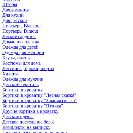
Шторы
Для комнаты
Для кухни
Для детской
Портьеры Blackout
Портьеры Dimout
Легкие гардины
Домашняя одежда
Одежда для детей
Одежда для женщин
Блузы, платья
Костюмы для дома
Леггинсы, брюки, шорты
Халаты
Одежда для мужчин
Детский текстиль
Бортики в кроватку
Бортики в кроватку "Лесная сказка"
Бортики в кроватку "Зимняя сказка"
Бортики в кроватку "Птичка"
Другие бортики в кроватку
Детские одеяла
Детское постельное бельё
Комплекты на выписку
Пеленки, распашонки, чепчики