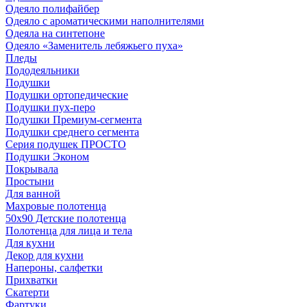
Одеяло полифайбер
Одеяло с ароматическими наполнителями
Одеяла на синтепоне
Одеяло «Заменитель лебяжьего пуха»
Пледы
Пододеяльники
Подушки
Подушки ортопедические
Подушки пух-перо
Подушки Премиум-сегмента
Подушки среднего сегмента
Серия подушек ПРОСТО
Подушки Эконом
Покрывала
Простыни
Для ванной
Махровые полотенца
50х90 Детские полотенца
Полотенца для лица и тела
Для кухни
Декор для кухни
Напероны, салфетки
Прихватки
Скатерти
Фартуки