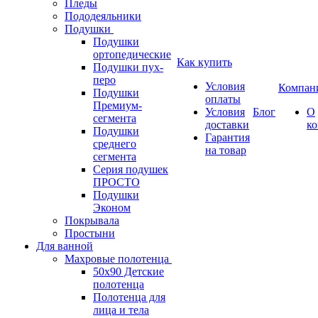
Пледы
Пододеяльники
Подушки
Подушки
ортопедические
Как купить
Подушки пух-
перо
Условия
Компан
Подушки
оплаты
Премиум-
Условия
Блог
О
сегмента
доставки
к
Подушки
Гарантия
среднего
на товар
сегмента
Серия подушек
ПРОСТО
Подушки
Эконом
Покрывала
Простыни
Для ванной
Махровые полотенца
50х90 Детские
полотенца
Полотенца для
лица и тела