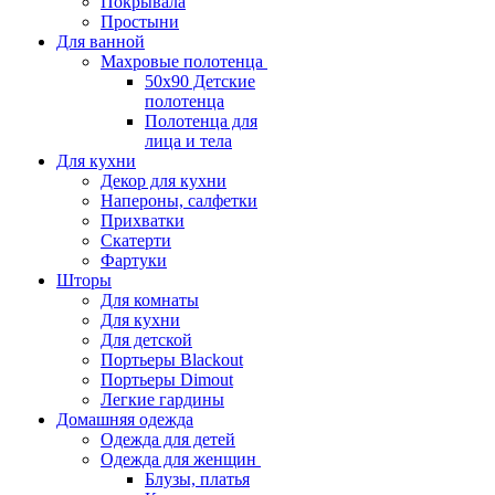
Покрывала
Простыни
Для ванной
Махровые полотенца
50х90 Детские
полотенца
Полотенца для
лица и тела
Для кухни
Декор для кухни
Напероны, салфетки
Прихватки
Скатерти
Фартуки
Шторы
Для комнаты
Для кухни
Для детской
Портьеры Blackout
Портьеры Dimout
Легкие гардины
Домашняя одежда
Одежда для детей
Одежда для женщин
Блузы, платья