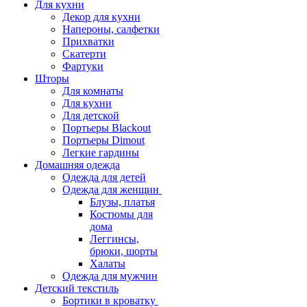
Для кухни
Декор для кухни
Напероны, салфетки
Прихватки
Скатерти
Фартуки
Шторы
Для комнаты
Для кухни
Для детской
Портьеры Blackout
Портьеры Dimout
Легкие гардины
Домашняя одежда
Одежда для детей
Одежда для женщин
Блузы, платья
Костюмы для
дома
Леггинсы,
брюки, шорты
Халаты
Одежда для мужчин
Детский текстиль
Бортики в кроватку