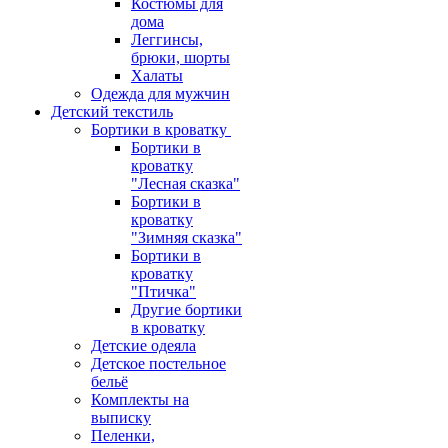
Костюмы для
дома
Леггинсы,
брюки, шорты
Халаты
Одежда для мужчин
Детский текстиль
Бортики в кроватку
Бортики в
кроватку
"Лесная сказка"
Бортики в
кроватку
"Зимняя сказка"
Бортики в
кроватку
"Птичка"
Другие бортики
в кроватку
Детские одеяла
Детское постельное
бельё
Комплекты на
выписку
Пеленки,