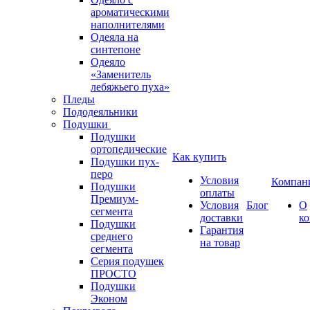
ароматическими
наполнителями
Одеяла на
синтепоне
Одеяло
«Заменитель
лебяжьего пуха»
Пледы
Пододеяльники
Подушки
Подушки
ортопедические
Как купить
Подушки пух-
перо
Условия
Компан
Подушки
оплаты
Премиум-
Условия
Блог
О
сегмента
доставки
к
Подушки
Гарантия
среднего
на товар
сегмента
Серия подушек
ПРОСТО
Подушки
Эконом