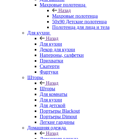
Махровые полотенца
Назад
Махровые полотенца
50х90 Детские полотенца
Полотенца для лица и тела
Для кухни
Назад
Для кухни
Декор для кухни
Напероны, салфетки
Прихватки
Скатерти
Фартуки
Шторы
Назад
Шторы
Для комнаты
Для кухни
Для детской
Портьеры Blackout
Портьеры Dimout
Легкие гардины
Домашняя одежда
Назад
Домашняя одежда