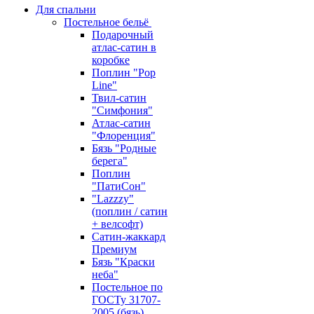
Для спальни
Постельное бельё
Подарочный
атлас-сатин в
коробке
Поплин "Pop
Line"
Твил-сатин
"Симфония"
Атлас-сатин
"Флоренция"
Бязь "Родные
берега"
Поплин
"ПатиСон"
"Lazzzy"
(поплин / сатин
+ велсофт)
Сатин-жаккард
Премиум
Бязь "Краски
неба"
Постельное по
ГОСТу 31707-
2005 (бязь)