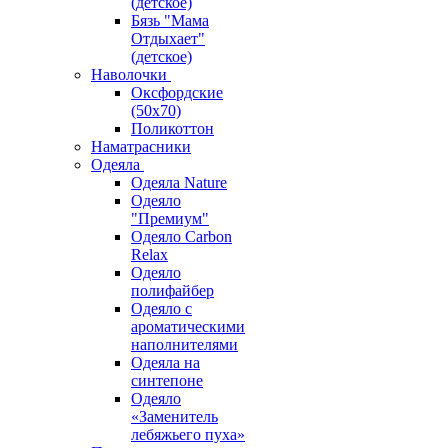
(детское)
Бязь "Мама
Отдыхает"
(детское)
Наволочки
Оксфордские
(50х70)
Поликоттон
Наматрасники
Одеяла
Одеяла Nature
Одеяло
"Премиум"
Одеяло Carbon
Relax
Одеяло
полифайбер
Одеяло с
ароматическими
наполнителями
Одеяла на
синтепоне
Одеяло
«Заменитель
лебяжьего пуха»