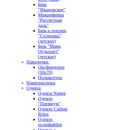
Бязь
"Ивановское"
Микрофибра
"Рассветная
даль"
Бязь и поплин
"Сплюшка"
(детское)
Бязь "Мама
Отдыхает"
(детское)
Наволочки
Оксфордские
(50х70)
Поликоттон
Наматрасники
Одеяла
Одеяла Nature
Одеяло
"Премиум"
Одеяло Carbon
Relax
Одеяло
полифайбер
Одеяло с