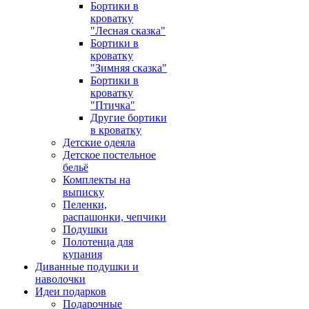
Бортики в
кроватку
"Лесная сказка"
Бортики в
кроватку
"Зимняя сказка"
Бортики в
кроватку
"Птичка"
Другие бортики
в кроватку
Детские одеяла
Детское постельное
бельё
Комплекты на
выписку
Пеленки,
распашонки, чепчики
Подушки
Полотенца для
купания
Диванные подушки и
наволочки
Идеи подарков
Подарочные