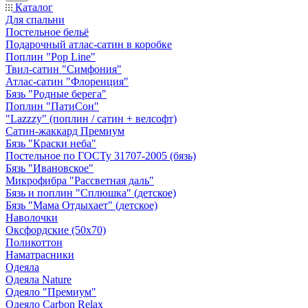
Каталог
Для спальни
Постельное бельё
Подарочный атлас-сатин в коробке
Поплин "Pop Line"
Твил-сатин "Симфония"
Атлас-сатин "Флоренция"
Бязь "Родные берега"
Поплин "ПатиСон"
"Lazzzy" (поплин / сатин + велсофт)
Сатин-жаккард Премиум
Бязь "Краски неба"
Постельное по ГОСТу 31707-2005 (бязь)
Бязь "Ивановское"
Микрофибра "Рассветная даль"
Бязь и поплин "Сплюшка" (детское)
Бязь "Мама Отдыхает" (детское)
Наволочки
Оксфордские (50х70)
Поликоттон
Наматрасники
Одеяла
Одеяла Nature
Одеяло "Премиум"
Одеяло Carbon Relax