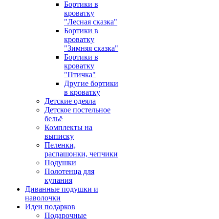
Бортики в
кроватку
"Лесная сказка"
Бортики в
кроватку
"Зимняя сказка"
Бортики в
кроватку
"Птичка"
Другие бортики
в кроватку
Детские одеяла
Детское постельное
бельё
Комплекты на
выписку
Пеленки,
распашонки, чепчики
Подушки
Полотенца для
купания
Диванные подушки и
наволочки
Идеи подарков
Подарочные