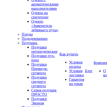
ароматическими
наполнителями
Одеяла на
синтепоне
Одеяло
«Заменитель
лебяжьего пуха»
Пледы
Пододеяльники
Подушки
Подушки
ортопедические
Как купить
Подушки пух-
перо
Условия
Компан
Подушки
оплаты
Премиум-
Условия
Блог
О
сегмента
доставки
к
Подушки
Гарантия
среднего
на товар
сегмента
Серия подушек
ПРОСТО
Подушки
Эконом