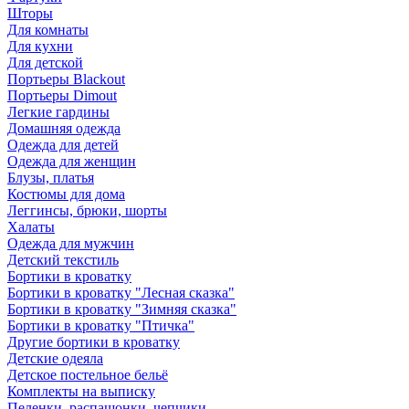
Шторы
Для комнаты
Для кухни
Для детской
Портьеры Blackout
Портьеры Dimout
Легкие гардины
Домашняя одежда
Одежда для детей
Одежда для женщин
Блузы, платья
Костюмы для дома
Леггинсы, брюки, шорты
Халаты
Одежда для мужчин
Детский текстиль
Бортики в кроватку
Бортики в кроватку "Лесная сказка"
Бортики в кроватку "Зимняя сказка"
Бортики в кроватку "Птичка"
Другие бортики в кроватку
Детские одеяла
Детское постельное бельё
Комплекты на выписку
Пеленки, распашонки, чепчики