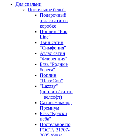
Для спальни
Постельное бельё
Подарочный
атлас-сатин в
коробке
Поплин "Pop
Line"
Твил-сатин
"Симфония"
Атлас-сатин
"Флоренция"
Бязь "Родные
берега"
Поплин
"ПатиСон"
"Lazzzy"
(поплин / сатин
+ велсофт)
Сатин-жаккард
Премиум
Бязь "Краски
неба"
Постельное по
ГОСТу 31707-
2005 (бязь)