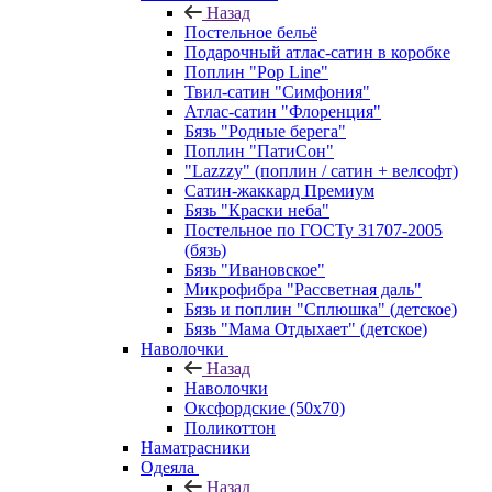
Назад
Постельное бельё
Подарочный атлас-сатин в коробке
Поплин "Pop Line"
Твил-сатин "Симфония"
Атлас-сатин "Флоренция"
Бязь "Родные берега"
Поплин "ПатиСон"
"Lazzzy" (поплин / сатин + велсофт)
Сатин-жаккард Премиум
Бязь "Краски неба"
Постельное по ГОСТу 31707-2005
(бязь)
Бязь "Ивановское"
Микрофибра "Рассветная даль"
Бязь и поплин "Сплюшка" (детское)
Бязь "Мама Отдыхает" (детское)
Наволочки
Назад
Наволочки
Оксфордские (50х70)
Поликоттон
Наматрасники
Одеяла
Назад