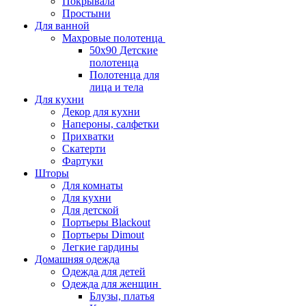
Покрывала
Простыни
Для ванной
Махровые полотенца
50х90 Детские
полотенца
Полотенца для
лица и тела
Для кухни
Декор для кухни
Напероны, салфетки
Прихватки
Скатерти
Фартуки
Шторы
Для комнаты
Для кухни
Для детской
Портьеры Blackout
Портьеры Dimout
Легкие гардины
Домашняя одежда
Одежда для детей
Одежда для женщин
Блузы, платья