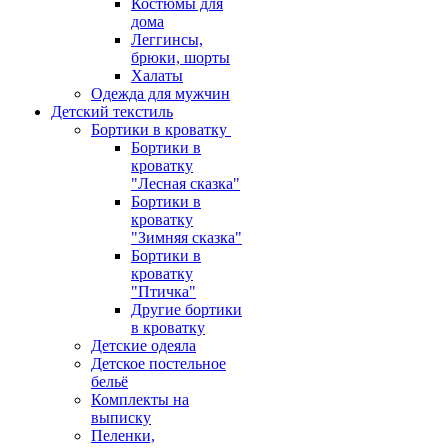
Костюмы для
дома
Леггинсы,
брюки, шорты
Халаты
Одежда для мужчин
Детский текстиль
Бортики в кроватку
Бортики в
кроватку
"Лесная сказка"
Бортики в
кроватку
"Зимняя сказка"
Бортики в
кроватку
"Птичка"
Другие бортики
в кроватку
Детские одеяла
Детское постельное
бельё
Комплекты на
выписку
Пеленки,