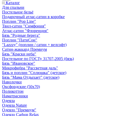
Каталог
Для спальни
Постельное бельё
Подарочный атлас-сатин в коробке
Поплин "Pop Line"
Твил-сатин "Симфония"
Атлас-сатин "Флоренция"
Бязь "Родные берега"
Поплин "ПатиСон"
"Lazzzy" (поплин / сатин + велсофт)
Сатин-жаккард Премиум
Бязь "Краски неба"
Постельное по ГОСТу 31707-2005 (бязь)
Бязь "Ивановское"
Микрофибра "Рассветная даль"
Бязь и поплин "Сплюшка" (детское)
Бязь "Мама Отдыхает" (детское)
Наволочки
Оксфордские (50х70)
Поликоттон
Наматрасники
Одеяла
Одеяла Nature
Одеяло "Премиум"
Одеяло Carbon Relax