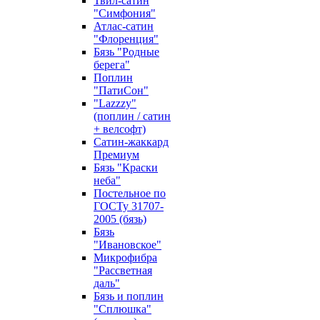
Твил-сатин
"Симфония"
Атлас-сатин
"Флоренция"
Бязь "Родные
берега"
Поплин
"ПатиСон"
"Lazzzy"
(поплин / сатин
+ велсофт)
Сатин-жаккард
Премиум
Бязь "Краски
неба"
Постельное по
ГОСТу 31707-
2005 (бязь)
Бязь
"Ивановское"
Микрофибра
"Рассветная
даль"
Бязь и поплин
"Сплюшка"