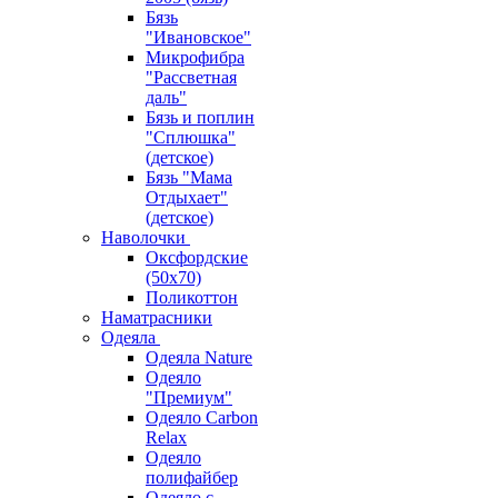
Бязь
"Ивановское"
Микрофибра
"Рассветная
даль"
Бязь и поплин
"Сплюшка"
(детское)
Бязь "Мама
Отдыхает"
(детское)
Наволочки
Оксфордские
(50х70)
Поликоттон
Наматрасники
Одеяла
Одеяла Nature
Одеяло
"Премиум"
Одеяло Carbon
Relax
Одеяло
полифайбер
Одеяло с