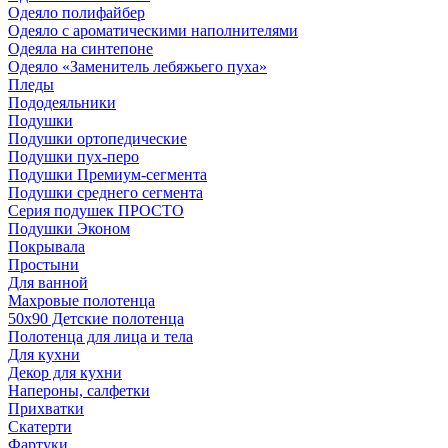
Одеяло полифайбер
Одеяло с ароматическими наполнителями
Одеяла на синтепоне
Одеяло «Заменитель лебяжьего пуха»
Пледы
Пододеяльники
Подушки
Подушки ортопедические
Подушки пух-перо
Подушки Премиум-сегмента
Подушки среднего сегмента
Серия подушек ПРОСТО
Подушки Эконом
Покрывала
Простыни
Для ванной
Махровые полотенца
50х90 Детские полотенца
Полотенца для лица и тела
Для кухни
Декор для кухни
Напероны, салфетки
Прихватки
Скатерти
Фартуки