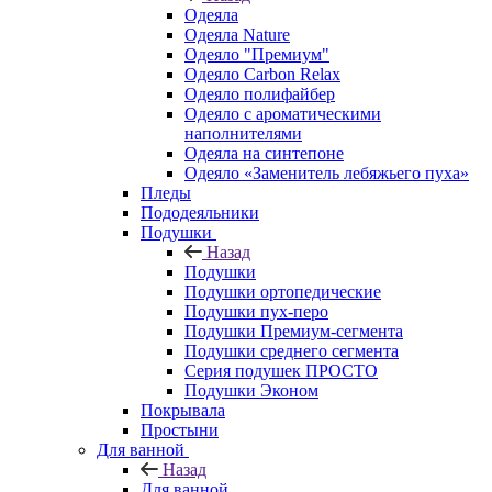
Одеяла
Одеяла Nature
Одеяло "Премиум"
Одеяло Carbon Relax
Одеяло полифайбер
Одеяло с ароматическими
наполнителями
Одеяла на синтепоне
Одеяло «Заменитель лебяжьего пуха»
Пледы
Пододеяльники
Подушки
Назад
Подушки
Подушки ортопедические
Подушки пух-перо
Подушки Премиум-сегмента
Подушки среднего сегмента
Серия подушек ПРОСТО
Подушки Эконом
Покрывала
Простыни
Для ванной
Назад
Для ванной