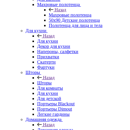
Махровые полотенца
Назад
Махровые полотенца
50х90 Детские полотенца
Полотенца для лица и тела
Для кухни
Назад
Для кухни
Декор для кухни
Напероны, салфетки
Прихватки
Скатерти
Фартуки
Шторы
Назад
Шторы
Для комнаты
Для кухни
Для детской
Портьеры Blackout
Портьеры Dimout
Легкие гардины
Домашняя одежда
Назад
Домашняя одежда