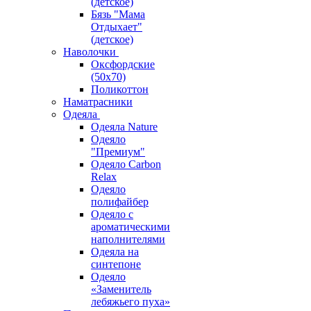
(детское)
Бязь "Мама
Отдыхает"
(детское)
Наволочки
Оксфордские
(50х70)
Поликоттон
Наматрасники
Одеяла
Одеяла Nature
Одеяло
"Премиум"
Одеяло Carbon
Relax
Одеяло
полифайбер
Одеяло с
ароматическими
наполнителями
Одеяла на
синтепоне
Одеяло
«Заменитель
лебяжьего пуха»