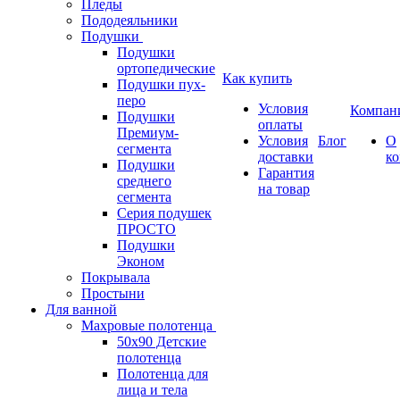
Пледы
Пододеяльники
Подушки
Подушки
ортопедические
Как купить
Подушки пух-
перо
Условия
Компан
Подушки
оплаты
Премиум-
Условия
Блог
О
сегмента
доставки
к
Подушки
Гарантия
среднего
на товар
сегмента
Серия подушек
ПРОСТО
Подушки
Эконом
Покрывала
Простыни
Для ванной
Махровые полотенца
50х90 Детские
полотенца
Полотенца для
лица и тела