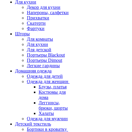
Для кухни
Декор для кухни
Напероны, салфетки
Прихватки
Скатерти
Фартуки
Шторы
Для комнаты
Для кухни
Для детской
Портьеры Blackout
Портьеры Dimout
Легкие гардины
Домашняя одежда
Одежда для детей
Одежда для женщин
Блузы, платья
Костюмы для
дома
Леггинсы,
брюки, шорты
Халаты
Одежда для мужчин
Детский текстиль
Бортики в кроватку