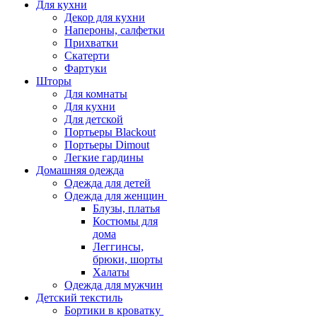
Для кухни
Декор для кухни
Напероны, салфетки
Прихватки
Скатерти
Фартуки
Шторы
Для комнаты
Для кухни
Для детской
Портьеры Blackout
Портьеры Dimout
Легкие гардины
Домашняя одежда
Одежда для детей
Одежда для женщин
Блузы, платья
Костюмы для
дома
Леггинсы,
брюки, шорты
Халаты
Одежда для мужчин
Детский текстиль
Бортики в кроватку