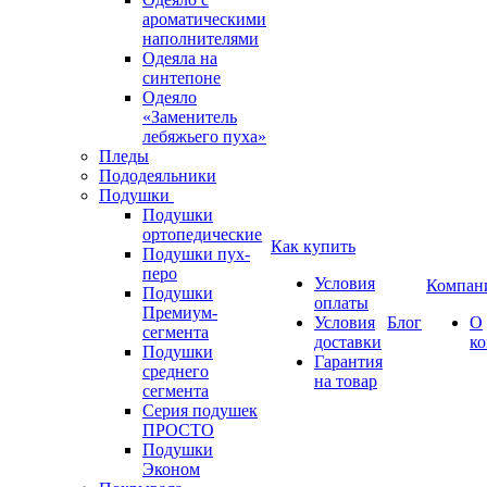
ароматическими
наполнителями
Одеяла на
синтепоне
Одеяло
«Заменитель
лебяжьего пуха»
Пледы
Пододеяльники
Подушки
Подушки
ортопедические
Как купить
Подушки пух-
перо
Условия
Компан
Подушки
оплаты
Премиум-
Условия
Блог
О
сегмента
доставки
к
Подушки
Гарантия
среднего
на товар
сегмента
Серия подушек
ПРОСТО
Подушки
Эконом