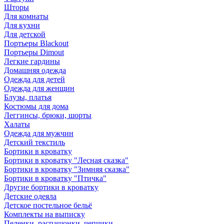
Шторы
Для комнаты
Для кухни
Для детской
Портьеры Blackout
Портьеры Dimout
Легкие гардины
Домашняя одежда
Одежда для детей
Одежда для женщин
Блузы, платья
Костюмы для дома
Леггинсы, брюки, шорты
Халаты
Одежда для мужчин
Детский текстиль
Бортики в кроватку
Бортики в кроватку "Лесная сказка"
Бортики в кроватку "Зимняя сказка"
Бортики в кроватку "Птичка"
Другие бортики в кроватку
Детские одеяла
Детское постельное бельё
Комплекты на выписку
Пеленки, распашонки, чепчики