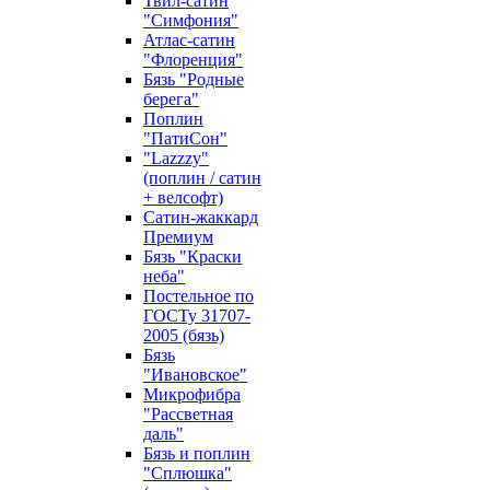
Твил-сатин
"Симфония"
Атлас-сатин
"Флоренция"
Бязь "Родные
берега"
Поплин
"ПатиСон"
"Lazzzy"
(поплин / сатин
+ велсофт)
Сатин-жаккард
Премиум
Бязь "Краски
неба"
Постельное по
ГОСТу 31707-
2005 (бязь)
Бязь
"Ивановское"
Микрофибра
"Рассветная
даль"
Бязь и поплин
"Сплюшка"