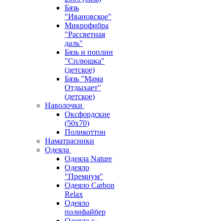
Бязь
"Ивановское"
Микрофибра
"Рассветная
даль"
Бязь и поплин
"Сплюшка"
(детское)
Бязь "Мама
Отдыхает"
(детское)
Наволочки
Оксфордские
(50х70)
Поликоттон
Наматрасники
Одеяла
Одеяла Nature
Одеяло
"Премиум"
Одеяло Carbon
Relax
Одеяло
полифайбер
Одеяло с