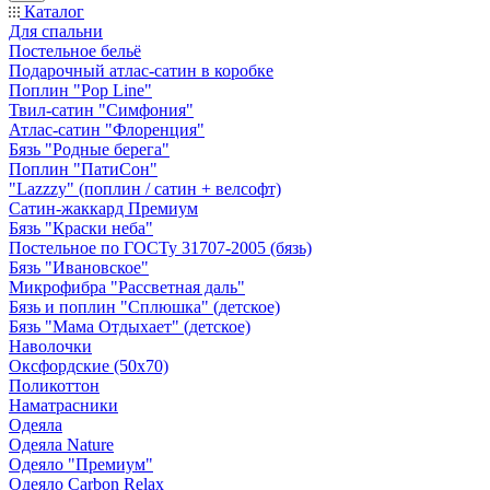
Каталог
Для спальни
Постельное бельё
Подарочный атлас-сатин в коробке
Поплин "Pop Line"
Твил-сатин "Симфония"
Атлас-сатин "Флоренция"
Бязь "Родные берега"
Поплин "ПатиСон"
"Lazzzy" (поплин / сатин + велсофт)
Сатин-жаккард Премиум
Бязь "Краски неба"
Постельное по ГОСТу 31707-2005 (бязь)
Бязь "Ивановское"
Микрофибра "Рассветная даль"
Бязь и поплин "Сплюшка" (детское)
Бязь "Мама Отдыхает" (детское)
Наволочки
Оксфордские (50х70)
Поликоттон
Наматрасники
Одеяла
Одеяла Nature
Одеяло "Премиум"
Одеяло Carbon Relax