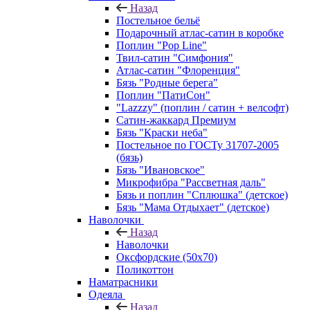
Назад
Постельное бельё
Подарочный атлас-сатин в коробке
Поплин "Pop Line"
Твил-сатин "Симфония"
Атлас-сатин "Флоренция"
Бязь "Родные берега"
Поплин "ПатиСон"
"Lazzzy" (поплин / сатин + велсофт)
Сатин-жаккард Премиум
Бязь "Краски неба"
Постельное по ГОСТу 31707-2005
(бязь)
Бязь "Ивановское"
Микрофибра "Рассветная даль"
Бязь и поплин "Сплюшка" (детское)
Бязь "Мама Отдыхает" (детское)
Наволочки
Назад
Наволочки
Оксфордские (50х70)
Поликоттон
Наматрасники
Одеяла
Назад