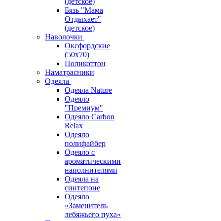
(детское)
Бязь "Мама
Отдыхает"
(детское)
Наволочки
Оксфордские
(50х70)
Поликоттон
Наматрасники
Одеяла
Одеяла Nature
Одеяло
"Премиум"
Одеяло Carbon
Relax
Одеяло
полифайбер
Одеяло с
ароматическими
наполнителями
Одеяла на
синтепоне
Одеяло
«Заменитель
лебяжьего пуха»