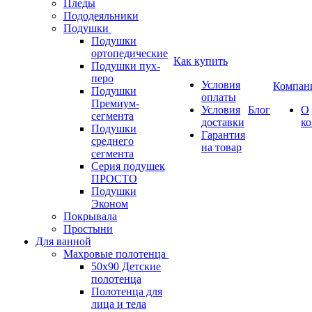
Пледы
Пододеяльники
Подушки
Подушки
ортопедические
Как купить
Подушки пух-
перо
Условия
Компан
Подушки
оплаты
Премиум-
Условия
Блог
О
сегмента
доставки
к
Подушки
Гарантия
среднего
на товар
сегмента
Серия подушек
ПРОСТО
Подушки
Эконом
Покрывала
Простыни
Для ванной
Махровые полотенца
50х90 Детские
полотенца
Полотенца для
лица и тела