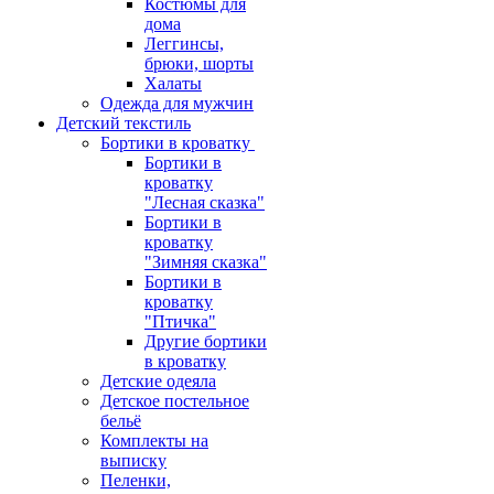
Костюмы для
дома
Леггинсы,
брюки, шорты
Халаты
Одежда для мужчин
Детский текстиль
Бортики в кроватку
Бортики в
кроватку
"Лесная сказка"
Бортики в
кроватку
"Зимняя сказка"
Бортики в
кроватку
"Птичка"
Другие бортики
в кроватку
Детские одеяла
Детское постельное
бельё
Комплекты на
выписку
Пеленки,