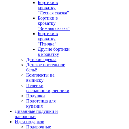
Бортики в
кроватку
"Лесная сказка"
Бортики в
кроватку
"Зимняя сказка"
Бортики в
кроватку
"Птичка"
Другие бортики
в кроватку
Детские одеяла
Детское постельное
бельё
Комплекты на
выписку
Пеленки,
распашонки, чепчики
Подушки
Полотенца для
купания
Диванные подушки и
наволочки
Идеи подарков
Подарочные