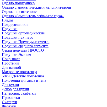
Одеяло полифайбер
Одеяло с ароматическими наполнителями
Одеяла на синтепоне
Одеяло «Заменитель лебяжьего пуха»
Пледы
Пододеяльники
Подушки
Подушки ортопедические
Подушки пух-перо
Подушки Премиум-сегмента
Подушки среднего сегмента
Серия подушек ПРОСТО
Подушки Эконом
Покрывала
Простыни
Для ванной
Махровые полотенца
50х90 Детские полотенца
Полотенца для лица и тела
Для кухни
Декор для кухни
Напероны, салфетки
Прихватки
Скатерти
Фартуки