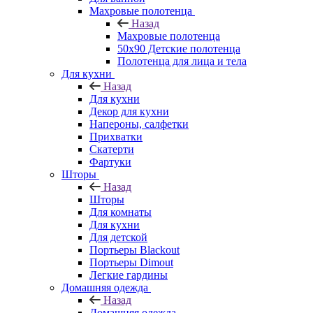
Махровые полотенца
Назад
Махровые полотенца
50х90 Детские полотенца
Полотенца для лица и тела
Для кухни
Назад
Для кухни
Декор для кухни
Напероны, салфетки
Прихватки
Скатерти
Фартуки
Шторы
Назад
Шторы
Для комнаты
Для кухни
Для детской
Портьеры Blackout
Портьеры Dimout
Легкие гардины
Домашняя одежда
Назад
Домашняя одежда