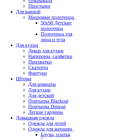
Покрывала
Простыни
Для ванной
Махровые полотенца
50х90 Детские
полотенца
Полотенца для
лица и тела
Для кухни
Декор для кухни
Напероны, салфетки
Прихватки
Скатерти
Фартуки
Шторы
Для комнаты
Для кухни
Для детской
Портьеры Blackout
Портьеры Dimout
Легкие гардины
Домашняя одежда
Одежда для детей
Одежда для женщин
Блузы, платья