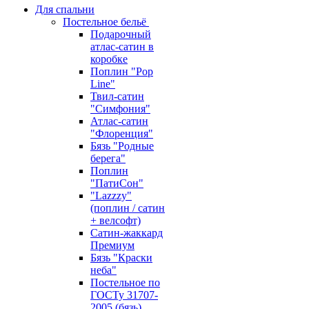
Для спальни
Постельное бельё
Подарочный
атлас-сатин в
коробке
Поплин "Pop
Line"
Твил-сатин
"Симфония"
Атлас-сатин
"Флоренция"
Бязь "Родные
берега"
Поплин
"ПатиСон"
"Lazzzy"
(поплин / сатин
+ велсофт)
Сатин-жаккард
Премиум
Бязь "Краски
неба"
Постельное по
ГОСТу 31707-
2005 (бязь)