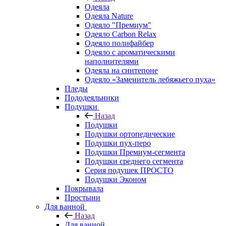
Одеяла
Одеяла Nature
Одеяло "Премиум"
Одеяло Carbon Relax
Одеяло полифайбер
Одеяло с ароматическими
наполнителями
Одеяла на синтепоне
Одеяло «Заменитель лебяжьего пуха»
Пледы
Пододеяльники
Подушки
Назад
Подушки
Подушки ортопедические
Подушки пух-перо
Подушки Премиум-сегмента
Подушки среднего сегмента
Серия подушек ПРОСТО
Подушки Эконом
Покрывала
Простыни
Для ванной
Назад
Для ванной