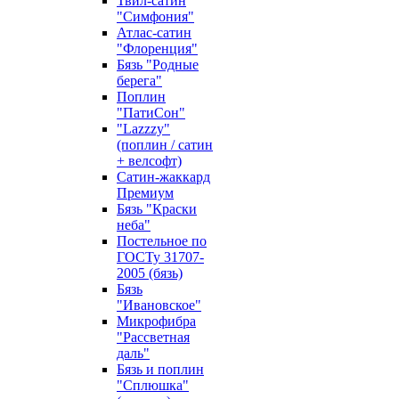
Твил-сатин
"Симфония"
Атлас-сатин
"Флоренция"
Бязь "Родные
берега"
Поплин
"ПатиСон"
"Lazzzy"
(поплин / сатин
+ велсофт)
Сатин-жаккард
Премиум
Бязь "Краски
неба"
Постельное по
ГОСТу 31707-
2005 (бязь)
Бязь
"Ивановское"
Микрофибра
"Рассветная
даль"
Бязь и поплин
"Сплюшка"