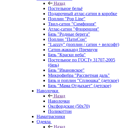
Назад
Постельное бельё
Подарочный атлас-сатин в коробке
Поплин "Pop Line"
Твил-сатин "Симфония"
Атлас-сатин "Флоренция"
Бязь "Родные берега"
Поплин "ПатиСон"
"Lazzzy" (поплин / сатин + велсофт)
Сатин-жаккард Премиум
Бязь "Краски неба"
Постельное по ГОСТу 31707-2005
(бязь)
Бязь "Ивановское"
Микрофибра "Рассветная даль"
Бязь и поплин "Сплюшка" (детское)
Бязь "Мама Отдыхает" (детское)
Наволочки
Назад
Наволочки
Оксфордские (50х70)
Поликоттон
Наматрасники
Одеяла
Назад