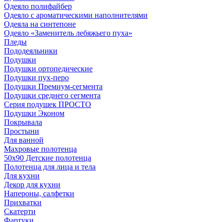
Одеяло полифайбер
Одеяло с ароматическими наполнителями
Одеяла на синтепоне
Одеяло «Заменитель лебяжьего пуха»
Пледы
Пододеяльники
Подушки
Подушки ортопедические
Подушки пух-перо
Подушки Премиум-сегмента
Подушки среднего сегмента
Серия подушек ПРОСТО
Подушки Эконом
Покрывала
Простыни
Для ванной
Махровые полотенца
50х90 Детские полотенца
Полотенца для лица и тела
Для кухни
Декор для кухни
Напероны, салфетки
Прихватки
Скатерти
Фартуки