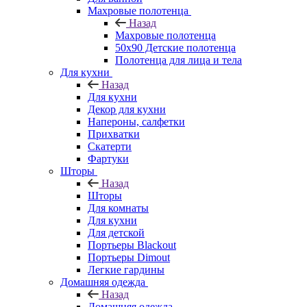
Махровые полотенца
Назад
Махровые полотенца
50х90 Детские полотенца
Полотенца для лица и тела
Для кухни
Назад
Для кухни
Декор для кухни
Напероны, салфетки
Прихватки
Скатерти
Фартуки
Шторы
Назад
Шторы
Для комнаты
Для кухни
Для детской
Портьеры Blackout
Портьеры Dimout
Легкие гардины
Домашняя одежда
Назад
Домашняя одежда