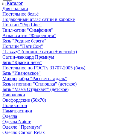
Каталог
Для спальни
Постельное бельё
Подарочный атлас-сатин в коробке
Поплин "Pop Line"
Твил-сатин "Симфония"
Атлас-сатин "Флоренция"
Бязь "Родные берега"
Поплин "ПатиСон"
"Lazzzy" (поплин / сатин + велсофт)
Сатин-жаккард Премиум
Бязь "Краски неба"
Постельное по ГОСТу 31707-2005 (бязь)
Бязь "Ивановское"
Микрофибра "Рассветная даль"
Бязь и поплин "Сплюшка" (детское)
Бязь "Мама Отдыхает" (детское)
Наволочки
Оксфордские (50х70)
Поликоттон
Наматрасники
Одеяла
Одеяла Nature
Одеяло "Премиум"
Одеяло Carbon Relax