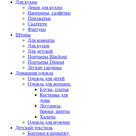
Для кухни
Декор для кухни
Напероны, салфетки
Прихватки
Скатерти
Фартуки
Шторы
Для комнаты
Для кухни
Для детской
Портьеры Blackout
Портьеры Dimout
Легкие гардины
Домашняя одежда
Одежда для детей
Одежда для женщин
Блузы, платья
Костюмы для
дома
Леггинсы,
брюки, шорты
Халаты
Одежда для мужчин
Детский текстиль
Бортики в кроватку