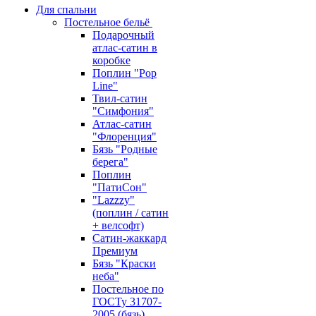
Для спальни
Постельное бельё
Подарочный
атлас-сатин в
коробке
Поплин "Pop
Line"
Твил-сатин
"Симфония"
Атлас-сатин
"Флоренция"
Бязь "Родные
берега"
Поплин
"ПатиСон"
"Lazzzy"
(поплин / сатин
+ велсофт)
Сатин-жаккард
Премиум
Бязь "Краски
неба"
Постельное по
ГОСТу 31707-
2005 (бязь)