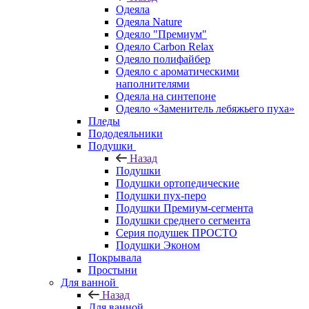
Одеяла
Одеяла Nature
Одеяло "Премиум"
Одеяло Carbon Relax
Одеяло полифайбер
Одеяло с ароматическими
наполнителями
Одеяла на синтепоне
Одеяло «Заменитель лебяжьего пуха»
Пледы
Пододеяльники
Подушки
Назад
Подушки
Подушки ортопедические
Подушки пух-перо
Подушки Премиум-сегмента
Подушки среднего сегмента
Серия подушек ПРОСТО
Подушки Эконом
Покрывала
Простыни
Для ванной
Назад
Для ванной