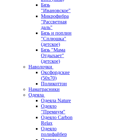
Бязь
"Ивановское"
Микрофибра
"Рассветная
даль"
Бязь и поплин
"Сплюшка"
(детское)
Бязь "Мама
Отдыхает"
(детское)
Наволочки
Оксфордские
(50х70)
Поликоттон
Наматрасники
Одеяла
Одеяла Nature
Одеяло
"Премиум"
Одеяло Carbon
Relax
Одеяло
полифайбер
Одеяло с