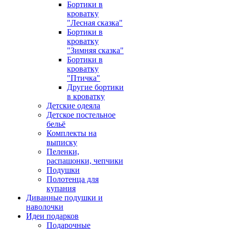
Бортики в
кроватку
"Лесная сказка"
Бортики в
кроватку
"Зимняя сказка"
Бортики в
кроватку
"Птичка"
Другие бортики
в кроватку
Детские одеяла
Детское постельное
бельё
Комплекты на
выписку
Пеленки,
распашонки, чепчики
Подушки
Полотенца для
купания
Диванные подушки и
наволочки
Идеи подарков
Подарочные