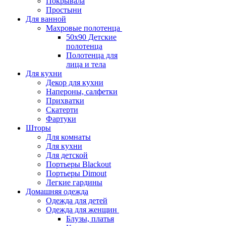
Покрывала
Простыни
Для ванной
Махровые полотенца
50х90 Детские
полотенца
Полотенца для
лица и тела
Для кухни
Декор для кухни
Напероны, салфетки
Прихватки
Скатерти
Фартуки
Шторы
Для комнаты
Для кухни
Для детской
Портьеры Blackout
Портьеры Dimout
Легкие гардины
Домашняя одежда
Одежда для детей
Одежда для женщин
Блузы, платья