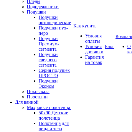
Пледы
Пододеяльники
Подушки
Подушки
ортопедические
Как купить
Подушки пух-
перо
Условия
Компан
Подушки
оплаты
Премиум-
Условия
Блог
О
сегмента
доставки
к
Подушки
Гарантия
среднего
на товар
сегмента
Серия подушек
ПРОСТО
Подушки
Эконом
Покрывала
Простыни
Для ванной
Махровые полотенца
50х90 Детские
полотенца
Полотенца для
лица и тела