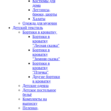
Костюмы для
дома
Леггинсы,
брюки, шорты
Халаты
Одежда для мужчин
Детский текстиль
Бортики в кроватку
Бортики в
кроватку
"Лесная сказка"
Бортики в
кроватку
"Зимняя сказка"
Бортики в
кроватку
"Птичка"
Другие бортики
в кроватку
Детские одеяла
Детское постельное
бельё
Комплекты на
выписку
Пеленки,