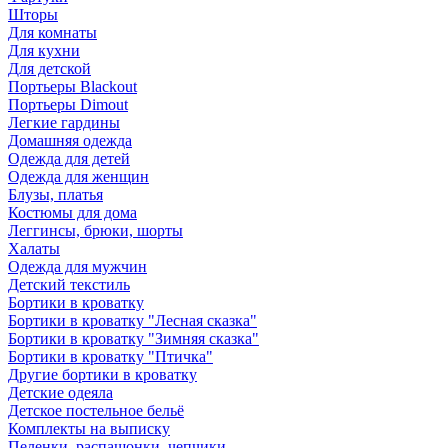
Шторы
Для комнаты
Для кухни
Для детской
Портьеры Blackout
Портьеры Dimout
Легкие гардины
Домашняя одежда
Одежда для детей
Одежда для женщин
Блузы, платья
Костюмы для дома
Леггинсы, брюки, шорты
Халаты
Одежда для мужчин
Детский текстиль
Бортики в кроватку
Бортики в кроватку "Лесная сказка"
Бортики в кроватку "Зимняя сказка"
Бортики в кроватку "Птичка"
Другие бортики в кроватку
Детские одеяла
Детское постельное бельё
Комплекты на выписку
Пеленки, распашонки, чепчики