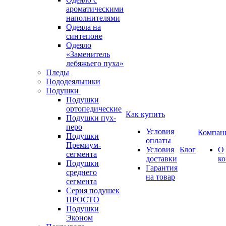
ароматическими
наполнителями
Одеяла на
синтепоне
Одеяло
«Заменитель
лебяжьего пуха»
Пледы
Пододеяльники
Подушки
Подушки
ортопедические
Как купить
Подушки пух-
перо
Условия
Компан
Подушки
оплаты
Премиум-
Условия
Блог
О
сегмента
доставки
к
Подушки
Гарантия
среднего
на товар
сегмента
Серия подушек
ПРОСТО
Подушки
Эконом