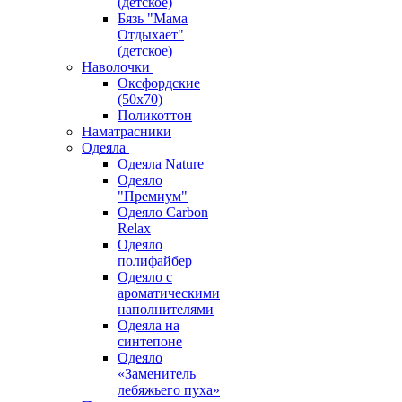
(детское)
Бязь "Мама
Отдыхает"
(детское)
Наволочки
Оксфордские
(50х70)
Поликоттон
Наматрасники
Одеяла
Одеяла Nature
Одеяло
"Премиум"
Одеяло Carbon
Relax
Одеяло
полифайбер
Одеяло с
ароматическими
наполнителями
Одеяла на
синтепоне
Одеяло
«Заменитель
лебяжьего пуха»