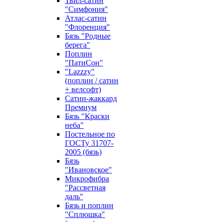
Твил-сатин
"Симфония"
Атлас-сатин
"Флоренция"
Бязь "Родные
берега"
Поплин
"ПатиСон"
"Lazzzy"
(поплин / сатин
+ велсофт)
Сатин-жаккард
Премиум
Бязь "Краски
неба"
Постельное по
ГОСТу 31707-
2005 (бязь)
Бязь
"Ивановское"
Микрофибра
"Рассветная
даль"
Бязь и поплин
"Сплюшка"