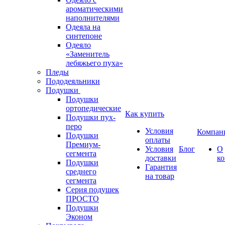
ароматическими
наполнителями
Одеяла на
синтепоне
Одеяло
«Заменитель
лебяжьего пуха»
Пледы
Пододеяльники
Подушки
Подушки
ортопедические
Как купить
Подушки пух-
перо
Условия
Компан
Подушки
оплаты
Премиум-
Условия
Блог
О
сегмента
доставки
к
Подушки
Гарантия
среднего
на товар
сегмента
Серия подушек
ПРОСТО
Подушки
Эконом