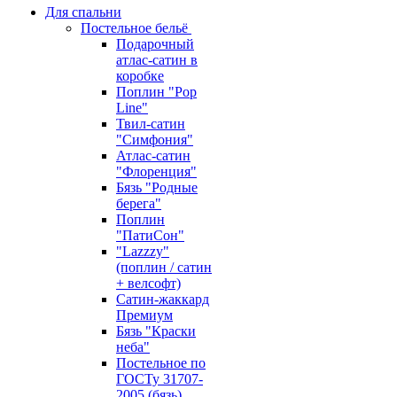
Для спальни
Постельное бельё
Подарочный
атлас-сатин в
коробке
Поплин "Pop
Line"
Твил-сатин
"Симфония"
Атлас-сатин
"Флоренция"
Бязь "Родные
берега"
Поплин
"ПатиСон"
"Lazzzy"
(поплин / сатин
+ велсофт)
Сатин-жаккард
Премиум
Бязь "Краски
неба"
Постельное по
ГОСТу 31707-
2005 (бязь)