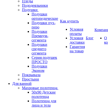
Пледы
Пододеяльники
Подушки
Подушки
ортопедические
Как купить
Подушки пух-
перо
Условия
Компан
Подушки
оплаты
Премиум-
Условия
Блог
О
сегмента
доставки
к
Подушки
Гарантия
среднего
на товар
сегмента
Серия подушек
ПРОСТО
Подушки
Эконом
Покрывала
Простыни
Для ванной
Махровые полотенца
50х90 Детские
полотенца
Полотенца для
лица и тела