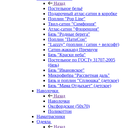
Назад
Постельное бельё
Подарочный атлас-сатин в коробке
Поплин "Pop Line"
Твил-сатин "Симфония"
Атлас-сатин "Флоренция"
Бязь "Родные берега"
Поплин "ПатиСон"
"Lazzzy" (поплин / сатин + велсофт)
Сатин-жаккард Премиум
Бязь "Краски неба"
Постельное по ГОСТу 31707-2005
(бязь)
Бязь "Ивановское"
Микрофибра "Рассветная даль"
Бязь и поплин "Сплюшка" (детское)
Бязь "Мама Отдыхает" (детское)
Наволочки
Назад
Наволочки
Оксфордские (50х70)
Поликоттон
Наматрасники
Одеяла
Назад