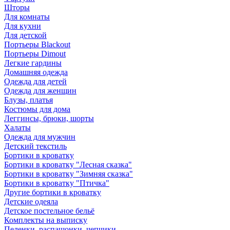
Шторы
Для комнаты
Для кухни
Для детской
Портьеры Blackout
Портьеры Dimout
Легкие гардины
Домашняя одежда
Одежда для детей
Одежда для женщин
Блузы, платья
Костюмы для дома
Леггинсы, брюки, шорты
Халаты
Одежда для мужчин
Детский текстиль
Бортики в кроватку
Бортики в кроватку "Лесная сказка"
Бортики в кроватку "Зимняя сказка"
Бортики в кроватку "Птичка"
Другие бортики в кроватку
Детские одеяла
Детское постельное бельё
Комплекты на выписку
Пеленки, распашонки, чепчики