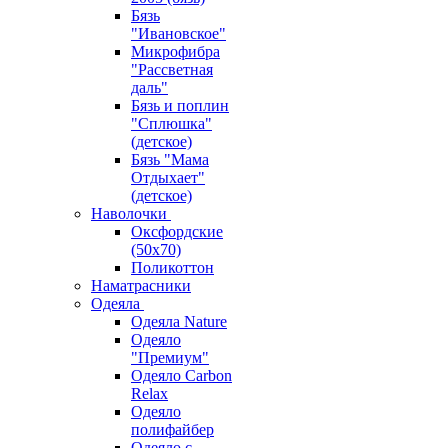
Бязь
"Ивановское"
Микрофибра
"Рассветная
даль"
Бязь и поплин
"Сплюшка"
(детское)
Бязь "Мама
Отдыхает"
(детское)
Наволочки
Оксфордские
(50х70)
Поликоттон
Наматрасники
Одеяла
Одеяла Nature
Одеяло
"Премиум"
Одеяло Carbon
Relax
Одеяло
полифайбер
Одеяло с