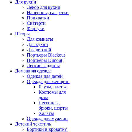
Для кухни
Декор для кухни
Напероны, салфетки
Прихватки
Скатерти
Фартуки
Шторы
Для комнаты
Для кухни
Для детской
Портьеры Blackout
Портьеры Dimout
Легкие гардины
Домашняя одежда
Одежда для детей
Одежда для женщин
Блузы, платья
Костюмы для
дома
Леггинсы,
брюки, шорты
Халаты
Одежда для мужчин
Детский текстиль
Бортики в кроватку