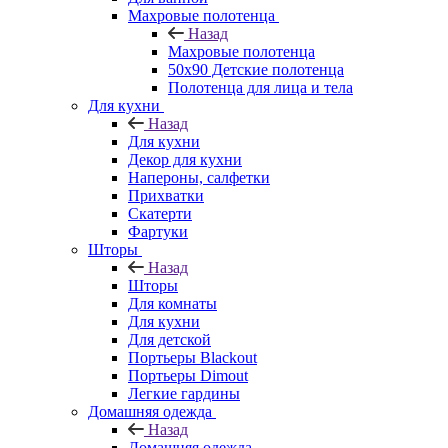
Махровые полотенца
Назад
Махровые полотенца
50х90 Детские полотенца
Полотенца для лица и тела
Для кухни
Назад
Для кухни
Декор для кухни
Напероны, салфетки
Прихватки
Скатерти
Фартуки
Шторы
Назад
Шторы
Для комнаты
Для кухни
Для детской
Портьеры Blackout
Портьеры Dimout
Легкие гардины
Домашняя одежда
Назад
Домашняя одежда