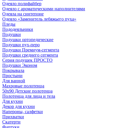
Одеяло полифайбер
Одеяло с ароматическими наполнителями
Одеяла на синтепоне
Одеяло «Заменитель лебяжьего пуха»
Пледы
Пододеяльники
Подушки
Подушки ортопедические
Подушки пух-перо
Подушки Премиум-сегмента
Подушки среднего сегмента
Серия подушек ПРОСТО
Подушки Эконом
Покрывала
Простыни
Для ванной
Махровые полотенца
50х90 Детские полотенца
Полотенца для лица и тела
Для кухни
Декор для кухни
Напероны, салфетки
Прихватки
Скатерти
Фартуки