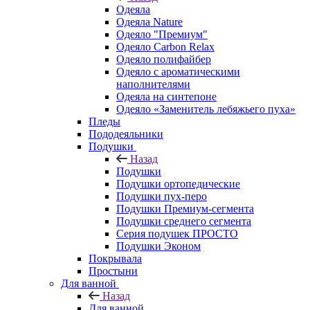
Одеяла
Одеяла Nature
Одеяло "Премиум"
Одеяло Carbon Relax
Одеяло полифайбер
Одеяло с ароматическими
наполнителями
Одеяла на синтепоне
Одеяло «Заменитель лебяжьего пуха»
Пледы
Пододеяльники
Подушки
Назад
Подушки
Подушки ортопедические
Подушки пух-перо
Подушки Премиум-сегмента
Подушки среднего сегмента
Серия подушек ПРОСТО
Подушки Эконом
Покрывала
Простыни
Для ванной
Назад
Для ванной