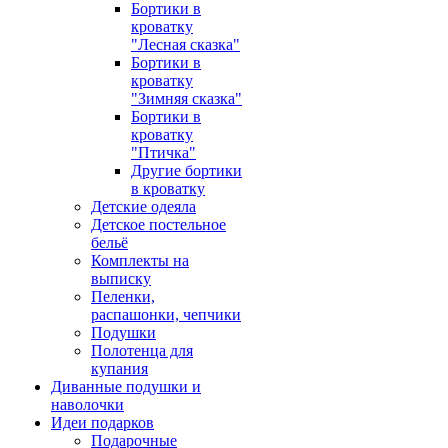
Бортики в
кроватку
"Лесная сказка"
Бортики в
кроватку
"Зимняя сказка"
Бортики в
кроватку
"Птичка"
Другие бортики
в кроватку
Детские одеяла
Детское постельное
бельё
Комплекты на
выписку
Пеленки,
распашонки, чепчики
Подушки
Полотенца для
купания
Диванные подушки и
наволочки
Идеи подарков
Подарочные