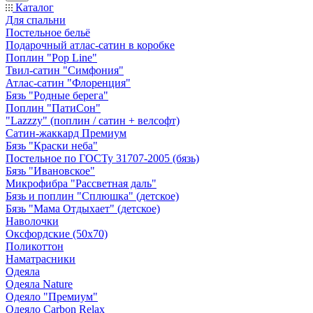
Каталог
Для спальни
Постельное бельё
Подарочный атлас-сатин в коробке
Поплин "Pop Line"
Твил-сатин "Симфония"
Атлас-сатин "Флоренция"
Бязь "Родные берега"
Поплин "ПатиСон"
"Lazzzy" (поплин / сатин + велсофт)
Сатин-жаккард Премиум
Бязь "Краски неба"
Постельное по ГОСТу 31707-2005 (бязь)
Бязь "Ивановское"
Микрофибра "Рассветная даль"
Бязь и поплин "Сплюшка" (детское)
Бязь "Мама Отдыхает" (детское)
Наволочки
Оксфордские (50х70)
Поликоттон
Наматрасники
Одеяла
Одеяла Nature
Одеяло "Премиум"
Одеяло Carbon Relax