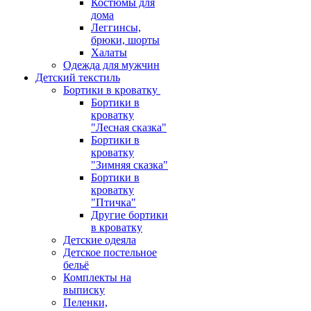
Костюмы для
дома
Леггинсы,
брюки, шорты
Халаты
Одежда для мужчин
Детский текстиль
Бортики в кроватку
Бортики в
кроватку
"Лесная сказка"
Бортики в
кроватку
"Зимняя сказка"
Бортики в
кроватку
"Птичка"
Другие бортики
в кроватку
Детские одеяла
Детское постельное
бельё
Комплекты на
выписку
Пеленки,