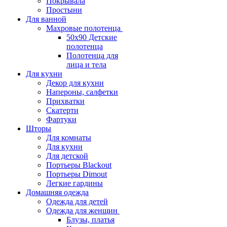
Покрывала
Простыни
Для ванной
Махровые полотенца
50х90 Детские
полотенца
Полотенца для
лица и тела
Для кухни
Декор для кухни
Напероны, салфетки
Прихватки
Скатерти
Фартуки
Шторы
Для комнаты
Для кухни
Для детской
Портьеры Blackout
Портьеры Dimout
Легкие гардины
Домашняя одежда
Одежда для детей
Одежда для женщин
Блузы, платья