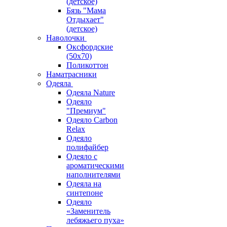
(детское)
Бязь "Мама
Отдыхает"
(детское)
Наволочки
Оксфордские
(50х70)
Поликоттон
Наматрасники
Одеяла
Одеяла Nature
Одеяло
"Премиум"
Одеяло Carbon
Relax
Одеяло
полифайбер
Одеяло с
ароматическими
наполнителями
Одеяла на
синтепоне
Одеяло
«Заменитель
лебяжьего пуха»