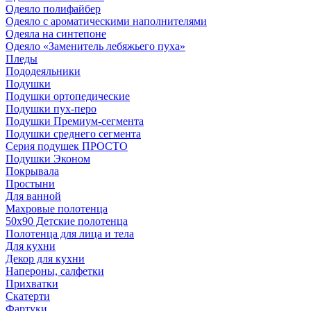
Одеяло полифайбер
Одеяло с ароматическими наполнителями
Одеяла на синтепоне
Одеяло «Заменитель лебяжьего пуха»
Пледы
Пододеяльники
Подушки
Подушки ортопедические
Подушки пух-перо
Подушки Премиум-сегмента
Подушки среднего сегмента
Серия подушек ПРОСТО
Подушки Эконом
Покрывала
Простыни
Для ванной
Махровые полотенца
50х90 Детские полотенца
Полотенца для лица и тела
Для кухни
Декор для кухни
Напероны, салфетки
Прихватки
Скатерти
Фартуки