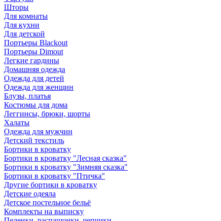
Шторы
Для комнаты
Для кухни
Для детской
Портьеры Blackout
Портьеры Dimout
Легкие гардины
Домашняя одежда
Одежда для детей
Одежда для женщин
Блузы, платья
Костюмы для дома
Леггинсы, брюки, шорты
Халаты
Одежда для мужчин
Детский текстиль
Бортики в кроватку
Бортики в кроватку "Лесная сказка"
Бортики в кроватку "Зимняя сказка"
Бортики в кроватку "Птичка"
Другие бортики в кроватку
Детские одеяла
Детское постельное бельё
Комплекты на выписку
Пеленки, распашонки, чепчики