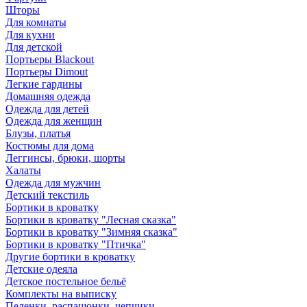
Шторы
Для комнаты
Для кухни
Для детской
Портьеры Blackout
Портьеры Dimout
Легкие гардины
Домашняя одежда
Одежда для детей
Одежда для женщин
Блузы, платья
Костюмы для дома
Леггинсы, брюки, шорты
Халаты
Одежда для мужчин
Детский текстиль
Бортики в кроватку
Бортики в кроватку "Лесная сказка"
Бортики в кроватку "Зимняя сказка"
Бортики в кроватку "Птичка"
Другие бортики в кроватку
Детские одеяла
Детское постельное бельё
Комплекты на выписку
Пеленки, распашонки, чепчики