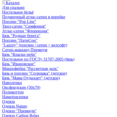
Каталог
Для спальни
Постельное бельё
Подарочный атлас-сатин в коробке
Поплин "Pop Line"
Твил-сатин "Симфония"
Атлас-сатин "Флоренция"
Бязь "Родные берега"
Поплин "ПатиСон"
"Lazzzy" (поплин / сатин + велсофт)
Сатин-жаккард Премиум
Бязь "Краски неба"
Постельное по ГОСТу 31707-2005 (бязь)
Бязь "Ивановское"
Микрофибра "Рассветная даль"
Бязь и поплин "Сплюшка" (детское)
Бязь "Мама Отдыхает" (детское)
Наволочки
Оксфордские (50х70)
Поликоттон
Наматрасники
Одеяла
Одеяла Nature
Одеяло "Премиум"
Одеяло Carbon Relax