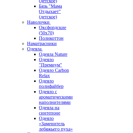
(детское)
Бязь "Мама
Отдыхает"
(детское)
Наволочки
Оксфордские
(50х70)
Поликоттон
Наматрасники
Одеяла
Одеяла Nature
Одеяло
"Премиум"
Одеяло Carbon
Relax
Одеяло
полифайбер
Одеяло с
ароматическими
наполнителями
Одеяла на
синтепоне
Одеяло
«Заменитель
лебяжьего пуха»