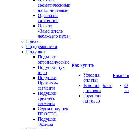
ароматическими
наполнителями
Одеяла на
синтепоне
Одеяло
«Заменитель
лебяжьего пуха»
Пледы
Пододеяльники
Подушки
Подушки
ортопедические
Как купить
Подушки пух-
перо
Условия
Компан
Подушки
оплаты
Премиум-
Условия
Блог
О
сегмента
доставки
к
Подушки
Гарантия
среднего
на товар
сегмента
Серия подушек
ПРОСТО
Подушки
Эконом