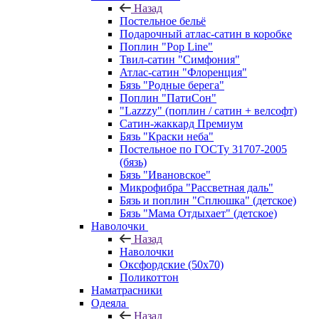
Назад
Постельное бельё
Подарочный атлас-сатин в коробке
Поплин "Pop Line"
Твил-сатин "Симфония"
Атлас-сатин "Флоренция"
Бязь "Родные берега"
Поплин "ПатиСон"
"Lazzzy" (поплин / сатин + велсофт)
Сатин-жаккард Премиум
Бязь "Краски неба"
Постельное по ГОСТу 31707-2005
(бязь)
Бязь "Ивановское"
Микрофибра "Рассветная даль"
Бязь и поплин "Сплюшка" (детское)
Бязь "Мама Отдыхает" (детское)
Наволочки
Назад
Наволочки
Оксфордские (50х70)
Поликоттон
Наматрасники
Одеяла
Назад