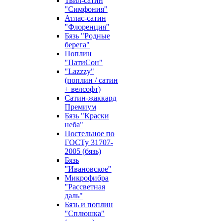
Твил-сатин
"Симфония"
Атлас-сатин
"Флоренция"
Бязь "Родные
берега"
Поплин
"ПатиСон"
"Lazzzy"
(поплин / сатин
+ велсофт)
Сатин-жаккард
Премиум
Бязь "Краски
неба"
Постельное по
ГОСТу 31707-
2005 (бязь)
Бязь
"Ивановское"
Микрофибра
"Рассветная
даль"
Бязь и поплин
"Сплюшка"