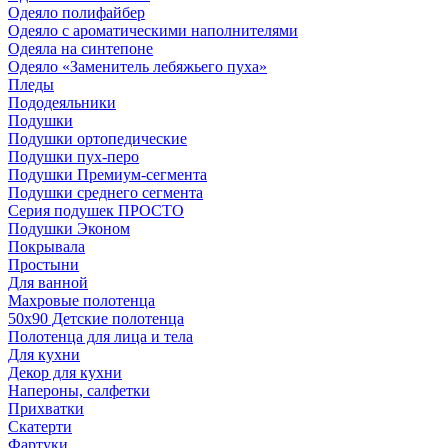
Одеяло полифайбер
Одеяло с ароматическими наполнителями
Одеяла на синтепоне
Одеяло «Заменитель лебяжьего пуха»
Пледы
Пододеяльники
Подушки
Подушки ортопедические
Подушки пух-перо
Подушки Премиум-сегмента
Подушки среднего сегмента
Серия подушек ПРОСТО
Подушки Эконом
Покрывала
Простыни
Для ванной
Махровые полотенца
50х90 Детские полотенца
Полотенца для лица и тела
Для кухни
Декор для кухни
Напероны, салфетки
Прихватки
Скатерти
Фартуки