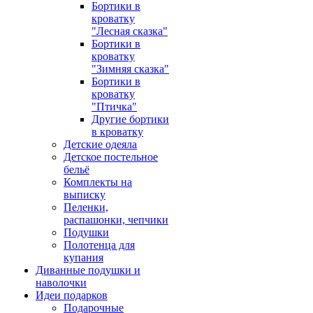
Бортики в
кроватку
"Лесная сказка"
Бортики в
кроватку
"Зимняя сказка"
Бортики в
кроватку
"Птичка"
Другие бортики
в кроватку
Детские одеяла
Детское постельное
бельё
Комплекты на
выписку
Пеленки,
распашонки, чепчики
Подушки
Полотенца для
купания
Диванные подушки и
наволочки
Идеи подарков
Подарочные