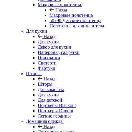
Махровые полотенца
Назад
Махровые полотенца
50х90 Детские полотенца
Полотенца для лица и тела
Для кухни
Назад
Для кухни
Декор для кухни
Напероны, салфетки
Прихватки
Скатерти
Фартуки
Шторы
Назад
Шторы
Для комнаты
Для кухни
Для детской
Портьеры Blackout
Портьеры Dimout
Легкие гардины
Домашняя одежда
Назад
Домашняя одежда