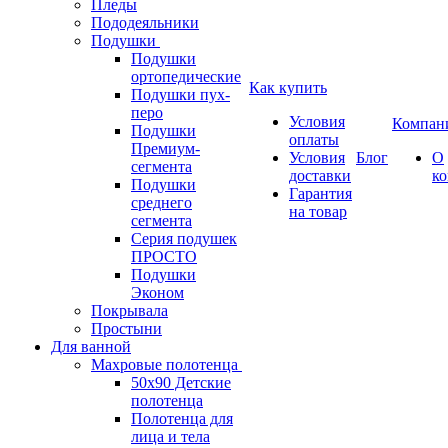
Пледы
Пододеяльники
Подушки
Подушки
ортопедические
Как купить
Подушки пух-
перо
Условия
Компан
Подушки
оплаты
Премиум-
Условия
Блог
О
сегмента
доставки
к
Подушки
Гарантия
среднего
на товар
сегмента
Серия подушек
ПРОСТО
Подушки
Эконом
Покрывала
Простыни
Для ванной
Махровые полотенца
50х90 Детские
полотенца
Полотенца для
лица и тела