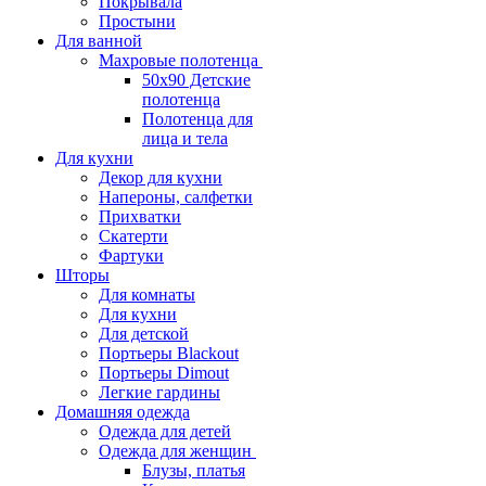
Покрывала
Простыни
Для ванной
Махровые полотенца
50х90 Детские
полотенца
Полотенца для
лица и тела
Для кухни
Декор для кухни
Напероны, салфетки
Прихватки
Скатерти
Фартуки
Шторы
Для комнаты
Для кухни
Для детской
Портьеры Blackout
Портьеры Dimout
Легкие гардины
Домашняя одежда
Одежда для детей
Одежда для женщин
Блузы, платья