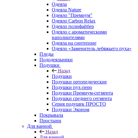
Одеяла
Одеяла Nature
Одеяло "Премиум"
Одеяло Carbon Relax
Одеяло полифайбер
Одеяло с ароматическими
наполнителями
Одеяла на синтепоне
Одеяло «Заменитель лебяжьего пуха»
Пледы
Пододеяльники
Подушки
Назад
Подушки
Подушки ортопедические
Подушки пух-перо
Подушки Премиум-сегмента
Подушки среднего сегмента
Серия подушек ПРОСТО
Подушки Эконом
Покрывала
Простыни
Для ванной
Назад
Для ванной