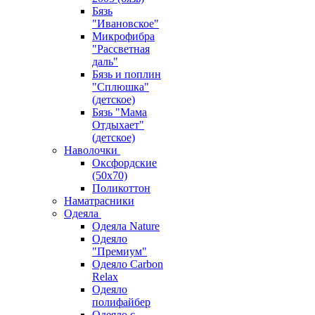
Бязь
"Ивановское"
Микрофибра
"Рассветная
даль"
Бязь и поплин
"Сплюшка"
(детское)
Бязь "Мама
Отдыхает"
(детское)
Наволочки
Оксфордские
(50х70)
Поликоттон
Наматрасники
Одеяла
Одеяла Nature
Одеяло
"Премиум"
Одеяло Carbon
Relax
Одеяло
полифайбер
Одеяло с