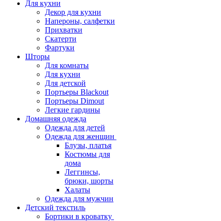
Для кухни
Декор для кухни
Напероны, салфетки
Прихватки
Скатерти
Фартуки
Шторы
Для комнаты
Для кухни
Для детской
Портьеры Blackout
Портьеры Dimout
Легкие гардины
Домашняя одежда
Одежда для детей
Одежда для женщин
Блузы, платья
Костюмы для
дома
Леггинсы,
брюки, шорты
Халаты
Одежда для мужчин
Детский текстиль
Бортики в кроватку