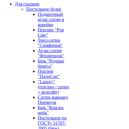
Для спальни
Постельное бельё
Подарочный
атлас-сатин в
коробке
Поплин "Pop
Line"
Твил-сатин
"Симфония"
Атлас-сатин
"Флоренция"
Бязь "Родные
берега"
Поплин
"ПатиСон"
"Lazzzy"
(поплин / сатин
+ велсофт)
Сатин-жаккард
Премиум
Бязь "Краски
неба"
Постельное по
ГОСТу 31707-
2005 (бязь)