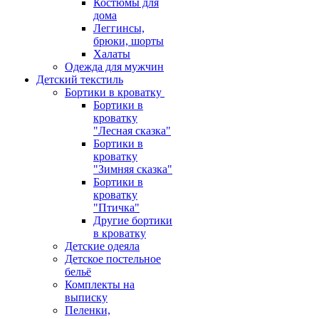
Костюмы для
дома
Леггинсы,
брюки, шорты
Халаты
Одежда для мужчин
Детский текстиль
Бортики в кроватку
Бортики в
кроватку
"Лесная сказка"
Бортики в
кроватку
"Зимняя сказка"
Бортики в
кроватку
"Птичка"
Другие бортики
в кроватку
Детские одеяла
Детское постельное
бельё
Комплекты на
выписку
Пеленки,