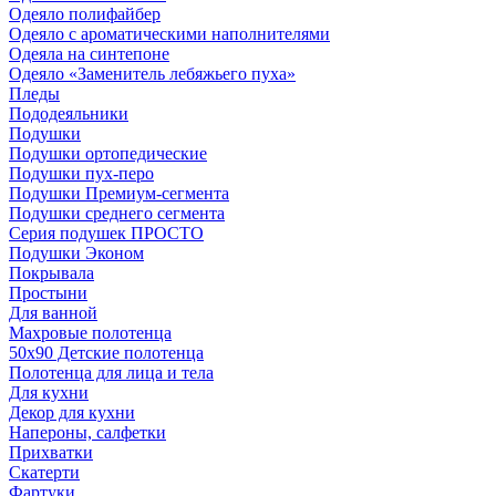
Одеяло полифайбер
Одеяло с ароматическими наполнителями
Одеяла на синтепоне
Одеяло «Заменитель лебяжьего пуха»
Пледы
Пододеяльники
Подушки
Подушки ортопедические
Подушки пух-перо
Подушки Премиум-сегмента
Подушки среднего сегмента
Серия подушек ПРОСТО
Подушки Эконом
Покрывала
Простыни
Для ванной
Махровые полотенца
50х90 Детские полотенца
Полотенца для лица и тела
Для кухни
Декор для кухни
Напероны, салфетки
Прихватки
Скатерти
Фартуки