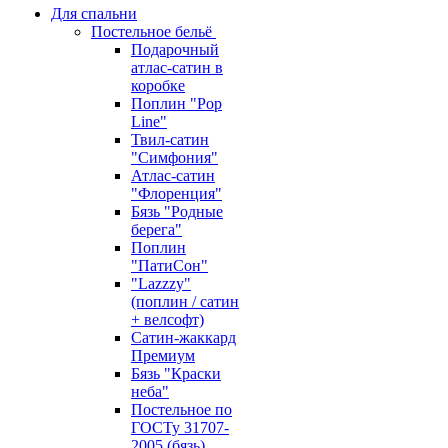
Для спальни
Постельное бельё
Подарочный
атлас-сатин в
коробке
Поплин "Pop
Line"
Твил-сатин
"Симфония"
Атлас-сатин
"Флоренция"
Бязь "Родные
берега"
Поплин
"ПатиСон"
"Lazzzy"
(поплин / сатин
+ велсофт)
Сатин-жаккард
Премиум
Бязь "Краски
неба"
Постельное по
ГОСТу 31707-
2005 (бязь)