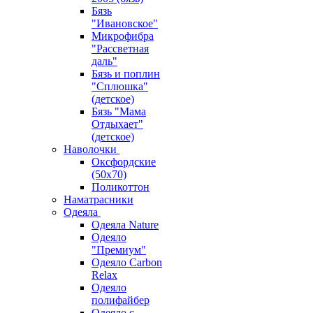
Бязь
"Ивановское"
Микрофибра
"Рассветная
даль"
Бязь и поплин
"Сплюшка"
(детское)
Бязь "Мама
Отдыхает"
(детское)
Наволочки
Оксфордские
(50х70)
Поликоттон
Наматрасники
Одеяла
Одеяла Nature
Одеяло
"Премиум"
Одеяло Carbon
Relax
Одеяло
полифайбер
Одеяло с