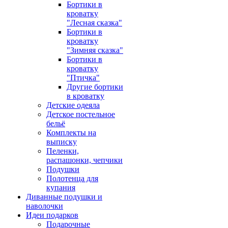
Бортики в
кроватку
"Лесная сказка"
Бортики в
кроватку
"Зимняя сказка"
Бортики в
кроватку
"Птичка"
Другие бортики
в кроватку
Детские одеяла
Детское постельное
бельё
Комплекты на
выписку
Пеленки,
распашонки, чепчики
Подушки
Полотенца для
купания
Диванные подушки и
наволочки
Идеи подарков
Подарочные