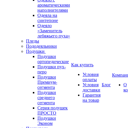
ароматическими
наполнителями
Одеяла на
синтепоне
Одеяло
«Заменитель
лебяжьего пуха»
Пледы
Пододеяльники
Подушки
Подушки
ортопедические
Как купить
Подушки пух-
перо
Условия
Компан
Подушки
оплаты
Премиум-
Условия
Блог
О
сегмента
доставки
к
Подушки
Гарантия
среднего
на товар
сегмента
Серия подушек
ПРОСТО
Подушки
Эконом