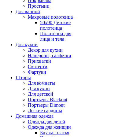
Покрывала
Простыни
Для ванной
Махровые полотенца
50х90 Детские
полотенца
Полотенца для
лица и тела
Для кухни
Декор для кухни
Напероны, салфетки
Прихватки
Скатерти
Фартуки
Шторы
Для комнаты
Для кухни
Для детской
Портьеры Blackout
Портьеры Dimout
Легкие гардины
Домашняя одежда
Одежда для детей
Одежда для женщин
Блузы, платья