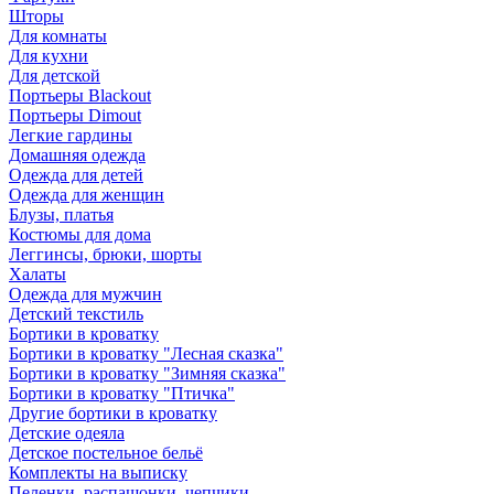
Шторы
Для комнаты
Для кухни
Для детской
Портьеры Blackout
Портьеры Dimout
Легкие гардины
Домашняя одежда
Одежда для детей
Одежда для женщин
Блузы, платья
Костюмы для дома
Леггинсы, брюки, шорты
Халаты
Одежда для мужчин
Детский текстиль
Бортики в кроватку
Бортики в кроватку "Лесная сказка"
Бортики в кроватку "Зимняя сказка"
Бортики в кроватку "Птичка"
Другие бортики в кроватку
Детские одеяла
Детское постельное бельё
Комплекты на выписку
Пеленки, распашонки, чепчики