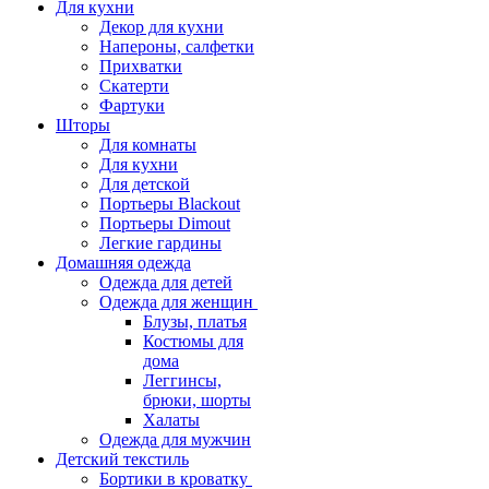
Для кухни
Декор для кухни
Напероны, салфетки
Прихватки
Скатерти
Фартуки
Шторы
Для комнаты
Для кухни
Для детской
Портьеры Blackout
Портьеры Dimout
Легкие гардины
Домашняя одежда
Одежда для детей
Одежда для женщин
Блузы, платья
Костюмы для
дома
Леггинсы,
брюки, шорты
Халаты
Одежда для мужчин
Детский текстиль
Бортики в кроватку