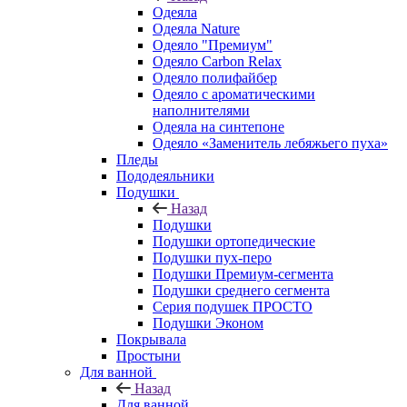
Одеяла
Одеяла Nature
Одеяло "Премиум"
Одеяло Carbon Relax
Одеяло полифайбер
Одеяло с ароматическими
наполнителями
Одеяла на синтепоне
Одеяло «Заменитель лебяжьего пуха»
Пледы
Пододеяльники
Подушки
Назад
Подушки
Подушки ортопедические
Подушки пух-перо
Подушки Премиум-сегмента
Подушки среднего сегмента
Серия подушек ПРОСТО
Подушки Эконом
Покрывала
Простыни
Для ванной
Назад
Для ванной