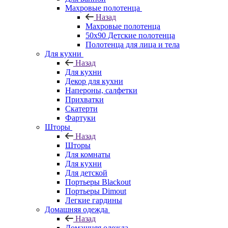
Махровые полотенца
Назад
Махровые полотенца
50х90 Детские полотенца
Полотенца для лица и тела
Для кухни
Назад
Для кухни
Декор для кухни
Напероны, салфетки
Прихватки
Скатерти
Фартуки
Шторы
Назад
Шторы
Для комнаты
Для кухни
Для детской
Портьеры Blackout
Портьеры Dimout
Легкие гардины
Домашняя одежда
Назад
Домашняя одежда