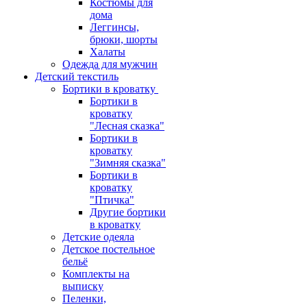
Костюмы для
дома
Леггинсы,
брюки, шорты
Халаты
Одежда для мужчин
Детский текстиль
Бортики в кроватку
Бортики в
кроватку
"Лесная сказка"
Бортики в
кроватку
"Зимняя сказка"
Бортики в
кроватку
"Птичка"
Другие бортики
в кроватку
Детские одеяла
Детское постельное
бельё
Комплекты на
выписку
Пеленки,