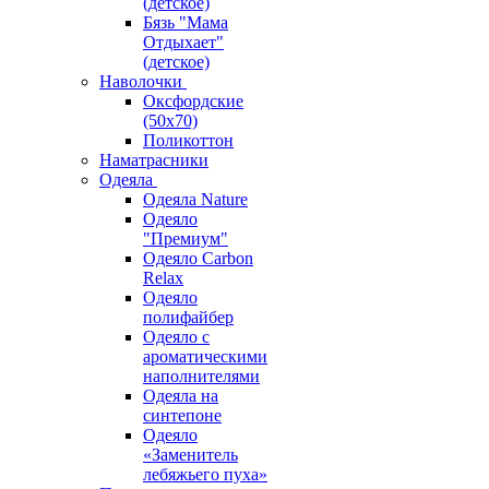
(детское)
Бязь "Мама
Отдыхает"
(детское)
Наволочки
Оксфордские
(50х70)
Поликоттон
Наматрасники
Одеяла
Одеяла Nature
Одеяло
"Премиум"
Одеяло Carbon
Relax
Одеяло
полифайбер
Одеяло с
ароматическими
наполнителями
Одеяла на
синтепоне
Одеяло
«Заменитель
лебяжьего пуха»