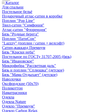
Каталог
Для спальни
Постельное бельё
Подарочный атлас-сатин в коробке
Поплин "Pop Line"
Твил-сатин "Симфония"
Атлас-сатин "Флоренция"
Бязь "Родные берега"
Поплин "ПатиСон"
"Lazzzy" (поплин / сатин + велсофт)
Сатин-жаккард Премиум
Бязь "Краски неба"
Постельное по ГОСТу 31707-2005 (бязь)
Бязь "Ивановское"
Микрофибра "Рассветная даль"
Бязь и поплин "Сплюшка" (детское)
Бязь "Мама Отдыхает" (детское)
Наволочки
Оксфордские (50х70)
Поликоттон
Наматрасники
Одеяла
Одеяла Nature
Одеяло "Премиум"
Одеяло Carbon Relax