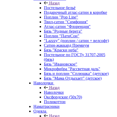
Назад
Постельное бельё
Подарочный атлас-сатин в коробке
Поплин "Pop Line"
Твил-сатин "Симфония"
Атлас-сатин "Флоренция"
Бязь "Родные берега"
Поплин "ПатиСон"
"Lazzzy" (поплин / сатин + велсофт)
Сатин-жаккард Премиум
Бязь "Краски неба"
Постельное по ГОСТу 31707-2005
(бязь)
Бязь "Ивановское"
Микрофибра "Рассветная даль"
Бязь и поплин "Сплюшка" (детское)
Бязь "Мама Отдыхает" (детское)
Наволочки
Назад
Наволочки
Оксфордские (50х70)
Поликоттон
Наматрасники
Одеяла
Назад