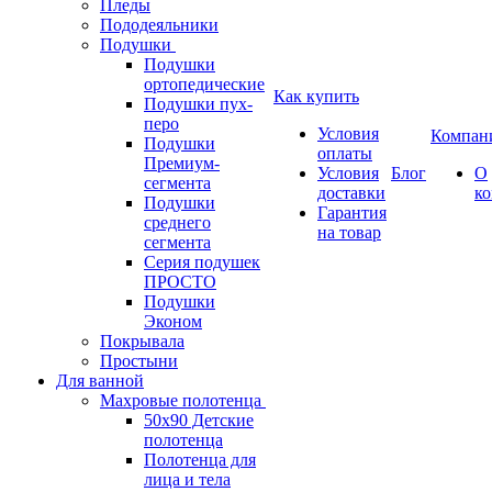
Пледы
Пододеяльники
Подушки
Подушки
ортопедические
Как купить
Подушки пух-
перо
Условия
Компан
Подушки
оплаты
Премиум-
Условия
Блог
О
сегмента
доставки
к
Подушки
Гарантия
среднего
на товар
сегмента
Серия подушек
ПРОСТО
Подушки
Эконом
Покрывала
Простыни
Для ванной
Махровые полотенца
50х90 Детские
полотенца
Полотенца для
лица и тела