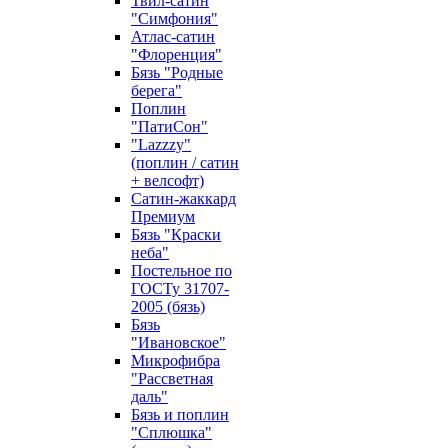
Твил-сатин
"Симфония"
Атлас-сатин
"Флоренция"
Бязь "Родные
берега"
Поплин
"ПатиСон"
"Lazzzy"
(поплин / сатин
+ велсофт)
Сатин-жаккард
Премиум
Бязь "Краски
неба"
Постельное по
ГОСТу 31707-
2005 (бязь)
Бязь
"Ивановское"
Микрофибра
"Рассветная
даль"
Бязь и поплин
"Сплюшка"