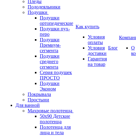
Пледы
Пододеяльники
Подушки
Подушки
ортопедические
Как купить
Подушки пух-
перо
Условия
Компан
Подушки
оплаты
Премиум-
Условия
Блог
О
сегмента
доставки
к
Подушки
Гарантия
среднего
на товар
сегмента
Серия подушек
ПРОСТО
Подушки
Эконом
Покрывала
Простыни
Для ванной
Махровые полотенца
50х90 Детские
полотенца
Полотенца для
лица и тела