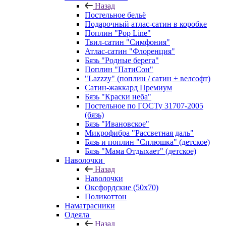
Назад
Постельное бельё
Подарочный атлас-сатин в коробке
Поплин "Pop Line"
Твил-сатин "Симфония"
Атлас-сатин "Флоренция"
Бязь "Родные берега"
Поплин "ПатиСон"
"Lazzzy" (поплин / сатин + велсофт)
Сатин-жаккард Премиум
Бязь "Краски неба"
Постельное по ГОСТу 31707-2005
(бязь)
Бязь "Ивановское"
Микрофибра "Рассветная даль"
Бязь и поплин "Сплюшка" (детское)
Бязь "Мама Отдыхает" (детское)
Наволочки
Назад
Наволочки
Оксфордские (50х70)
Поликоттон
Наматрасники
Одеяла
Назад