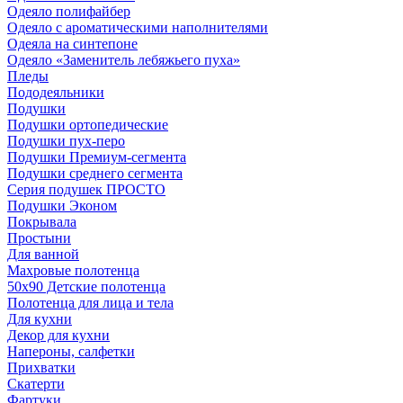
Одеяло полифайбер
Одеяло с ароматическими наполнителями
Одеяла на синтепоне
Одеяло «Заменитель лебяжьего пуха»
Пледы
Пододеяльники
Подушки
Подушки ортопедические
Подушки пух-перо
Подушки Премиум-сегмента
Подушки среднего сегмента
Серия подушек ПРОСТО
Подушки Эконом
Покрывала
Простыни
Для ванной
Махровые полотенца
50х90 Детские полотенца
Полотенца для лица и тела
Для кухни
Декор для кухни
Напероны, салфетки
Прихватки
Скатерти
Фартуки