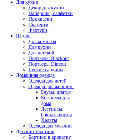
Для кухни
Декор для кухни
Напероны, салфетки
Прихватки
Скатерти
Фартуки
Шторы
Для комнаты
Для кухни
Для детской
Портьеры Blackout
Портьеры Dimout
Легкие гардины
Домашняя одежда
Одежда для детей
Одежда для женщин
Блузы, платья
Костюмы для
дома
Леггинсы,
брюки, шорты
Халаты
Одежда для мужчин
Детский текстиль
Бортики в кроватку