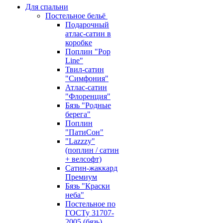
Для спальни
Постельное бельё
Подарочный
атлас-сатин в
коробке
Поплин "Pop
Line"
Твил-сатин
"Симфония"
Атлас-сатин
"Флоренция"
Бязь "Родные
берега"
Поплин
"ПатиСон"
"Lazzzy"
(поплин / сатин
+ велсофт)
Сатин-жаккард
Премиум
Бязь "Краски
неба"
Постельное по
ГОСТу 31707-
2005 (бязь)