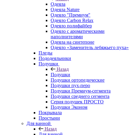
Одеяла
Одеяла Nature
Одеяло "Премиум"
Одеяло Carbon Relax
Одеяло полифайбер
Одеяло с ароматическими
наполнителями
Одеяла на синтепоне
Одеяло «Заменитель лебяжьего пуха»
Пледы
Пододеяльники
Подушки
Назад
Подушки
Подушки ортопедические
Подушки пух-перо
Подушки Премиум-сегмента
Подушки среднего сегмента
Серия подушек ПРОСТО
Подушки Эконом
Покрывала
Простыни
Для ванной
Назад
Для ванной