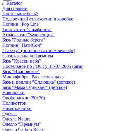
Каталог
Для спальни
Постельное бельё
Подарочный атлас-сатин в коробке
Поплин "Pop Line"
Твил-сатин "Симфония"
Атлас-сатин "Флоренция"
Бязь "Родные берега"
Поплин "ПатиСон"
"Lazzzy" (поплин / сатин + велсофт)
Сатин-жаккард Премиум
Бязь "Краски неба"
Постельное по ГОСТу 31707-2005 (бязь)
Бязь "Ивановское"
Микрофибра "Рассветная даль"
Бязь и поплин "Сплюшка" (детское)
Бязь "Мама Отдыхает" (детское)
Наволочки
Оксфордские (50х70)
Поликоттон
Наматрасники
Одеяла
Одеяла Nature
Одеяло "Премиум"
Одеяло Carbon Relax