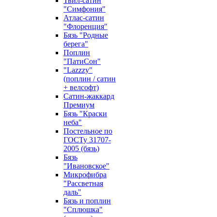
Твил-сатин
"Симфония"
Атлас-сатин
"Флоренция"
Бязь "Родные
берега"
Поплин
"ПатиСон"
"Lazzzy"
(поплин / сатин
+ велсофт)
Сатин-жаккард
Премиум
Бязь "Краски
неба"
Постельное по
ГОСТу 31707-
2005 (бязь)
Бязь
"Ивановское"
Микрофибра
"Рассветная
даль"
Бязь и поплин
"Сплюшка"