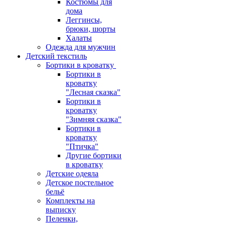
Костюмы для
дома
Леггинсы,
брюки, шорты
Халаты
Одежда для мужчин
Детский текстиль
Бортики в кроватку
Бортики в
кроватку
"Лесная сказка"
Бортики в
кроватку
"Зимняя сказка"
Бортики в
кроватку
"Птичка"
Другие бортики
в кроватку
Детские одеяла
Детское постельное
бельё
Комплекты на
выписку
Пеленки,