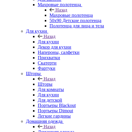
Махровые полотенца
Назад
Махровые полотенца
50х90 Детские полотенца
Полотенца для лица и тела
Для кухни
Назад
Для кухни
Декор для кухни
Напероны, салфетки
Прихватки
Скатерти
Фартуки
Шторы
Назад
Шторы
Для комнаты
Для кухни
Для детской
Портьеры Blackout
Портьеры Dimout
Легкие гардины
Домашняя одежда
Назад
Домашняя одежда