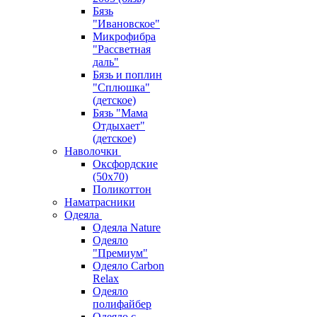
Бязь
"Ивановское"
Микрофибра
"Рассветная
даль"
Бязь и поплин
"Сплюшка"
(детское)
Бязь "Мама
Отдыхает"
(детское)
Наволочки
Оксфордские
(50х70)
Поликоттон
Наматрасники
Одеяла
Одеяла Nature
Одеяло
"Премиум"
Одеяло Carbon
Relax
Одеяло
полифайбер
Одеяло с