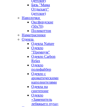
(детское)
Бязь "Мама
Отдыхает"
(детское)
Наволочки
Оксфордские
(50х70)
Поликоттон
Наматрасники
Одеяла
Одеяла Nature
Одеяло
"Премиум"
Одеяло Carbon
Relax
Одеяло
полифайбер
Одеяло с
ароматическими
наполнителями
Одеяла на
синтепоне
Одеяло
«Заменитель
лебяжьего пуха»