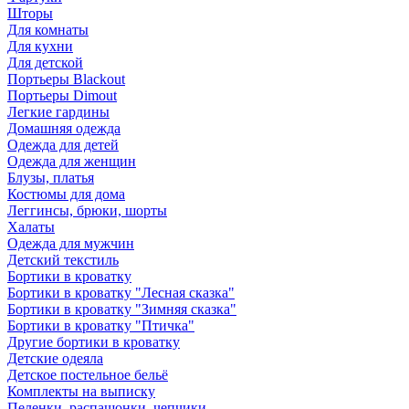
Шторы
Для комнаты
Для кухни
Для детской
Портьеры Blackout
Портьеры Dimout
Легкие гардины
Домашняя одежда
Одежда для детей
Одежда для женщин
Блузы, платья
Костюмы для дома
Леггинсы, брюки, шорты
Халаты
Одежда для мужчин
Детский текстиль
Бортики в кроватку
Бортики в кроватку "Лесная сказка"
Бортики в кроватку "Зимняя сказка"
Бортики в кроватку "Птичка"
Другие бортики в кроватку
Детские одеяла
Детское постельное бельё
Комплекты на выписку
Пеленки, распашонки, чепчики