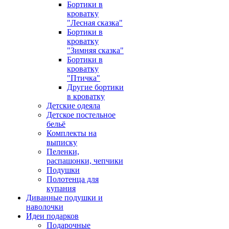
Бортики в
кроватку
"Лесная сказка"
Бортики в
кроватку
"Зимняя сказка"
Бортики в
кроватку
"Птичка"
Другие бортики
в кроватку
Детские одеяла
Детское постельное
бельё
Комплекты на
выписку
Пеленки,
распашонки, чепчики
Подушки
Полотенца для
купания
Диванные подушки и
наволочки
Идеи подарков
Подарочные