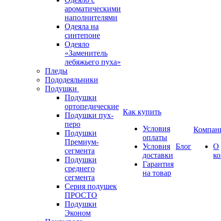
ароматическими
наполнителями
Одеяла на
синтепоне
Одеяло
«Заменитель
лебяжьего пуха»
Пледы
Пододеяльники
Подушки
Подушки
ортопедические
Как купить
Подушки пух-
перо
Условия
Компан
Подушки
оплаты
Премиум-
Условия
Блог
О
сегмента
доставки
к
Подушки
Гарантия
среднего
на товар
сегмента
Серия подушек
ПРОСТО
Подушки
Эконом