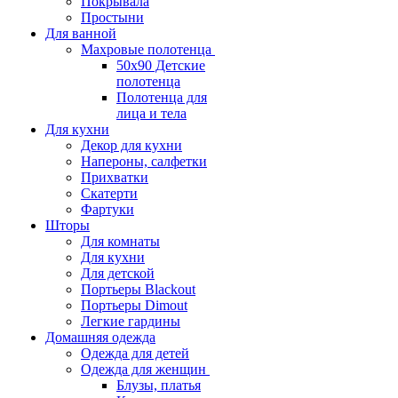
Покрывала
Простыни
Для ванной
Махровые полотенца
50х90 Детские
полотенца
Полотенца для
лица и тела
Для кухни
Декор для кухни
Напероны, салфетки
Прихватки
Скатерти
Фартуки
Шторы
Для комнаты
Для кухни
Для детской
Портьеры Blackout
Портьеры Dimout
Легкие гардины
Домашняя одежда
Одежда для детей
Одежда для женщин
Блузы, платья