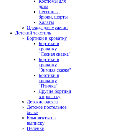
Костюмы для
дома
Леггинсы,
брюки, шорты
Халаты
Одежда для мужчин
Детский текстиль
Бортики в кроватку
Бортики в
кроватку
"Лесная сказка"
Бортики в
кроватку
"Зимняя сказка"
Бортики в
кроватку
"Птичка"
Другие бортики
в кроватку
Детские одеяла
Детское постельное
бельё
Комплекты на
выписку
Пеленки,