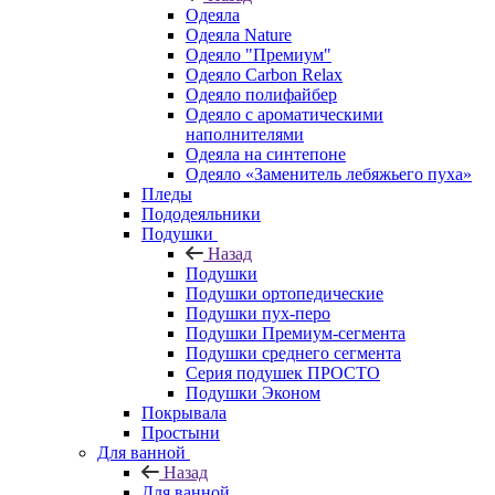
Одеяла
Одеяла Nature
Одеяло "Премиум"
Одеяло Carbon Relax
Одеяло полифайбер
Одеяло с ароматическими
наполнителями
Одеяла на синтепоне
Одеяло «Заменитель лебяжьего пуха»
Пледы
Пододеяльники
Подушки
Назад
Подушки
Подушки ортопедические
Подушки пух-перо
Подушки Премиум-сегмента
Подушки среднего сегмента
Серия подушек ПРОСТО
Подушки Эконом
Покрывала
Простыни
Для ванной
Назад
Для ванной