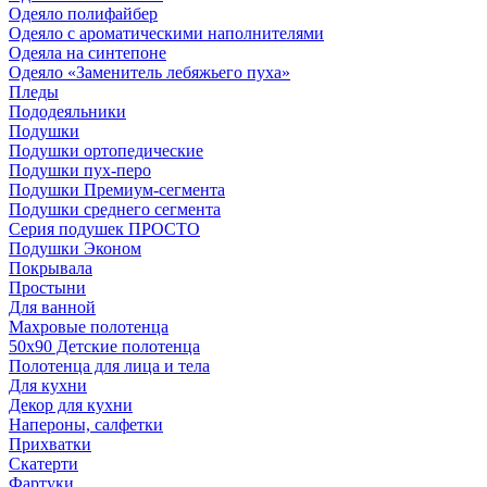
Одеяло полифайбер
Одеяло с ароматическими наполнителями
Одеяла на синтепоне
Одеяло «Заменитель лебяжьего пуха»
Пледы
Пододеяльники
Подушки
Подушки ортопедические
Подушки пух-перо
Подушки Премиум-сегмента
Подушки среднего сегмента
Серия подушек ПРОСТО
Подушки Эконом
Покрывала
Простыни
Для ванной
Махровые полотенца
50х90 Детские полотенца
Полотенца для лица и тела
Для кухни
Декор для кухни
Напероны, салфетки
Прихватки
Скатерти
Фартуки