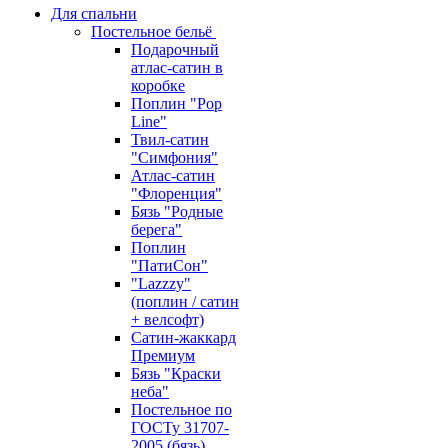
Для спальни
Постельное бельё
Подарочный
атлас-сатин в
коробке
Поплин "Pop
Line"
Твил-сатин
"Симфония"
Атлас-сатин
"Флоренция"
Бязь "Родные
берега"
Поплин
"ПатиСон"
"Lazzzy"
(поплин / сатин
+ велсофт)
Сатин-жаккард
Премиум
Бязь "Краски
неба"
Постельное по
ГОСТу 31707-
2005 (бязь)