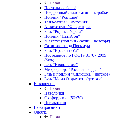
Назад
Постельное бельё
Подарочный атлас-сатин в коробке
Поплин "Pop Line"
Твил-сатин "Симфония"
Атлас-сатин "Флоренция"
Бязь "Родные берега"
Поплин "ПатиСон"
"Lazzzy" (поплин / сатин + велсофт)
Сатин-жаккард Премиум
Бязь "Краски неба"
Постельное по ГОСТу 31707-2005
(бязь)
Бязь "Ивановское"
Микрофибра "Рассветная даль"
Бязь и поплин "Сплюшка" (детское)
Бязь "Мама Отдыхает" (детское)
Наволочки
Назад
Наволочки
Оксфордские (50х70)
Поликоттон
Наматрасники
Одеяла
Назад