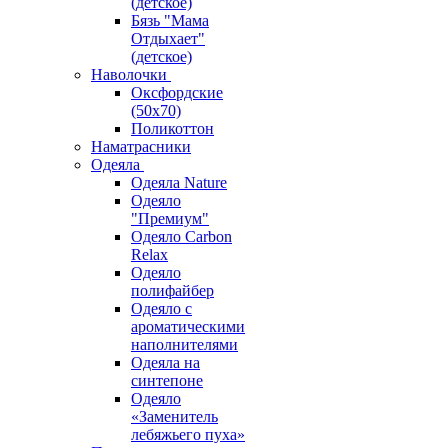
(детское)
Бязь "Мама
Отдыхает"
(детское)
Наволочки
Оксфордские
(50х70)
Поликоттон
Наматрасники
Одеяла
Одеяла Nature
Одеяло
"Премиум"
Одеяло Carbon
Relax
Одеяло
полифайбер
Одеяло с
ароматическими
наполнителями
Одеяла на
синтепоне
Одеяло
«Заменитель
лебяжьего пуха»