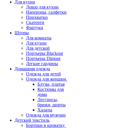
Для кухни
Декор для кухни
Напероны, салфетки
Прихватки
Скатерти
Фартуки
Шторы
Для комнаты
Для кухни
Для детской
Портьеры Blackout
Портьеры Dimout
Легкие гардины
Домашняя одежда
Одежда для детей
Одежда для женщин
Блузы, платья
Костюмы для
дома
Леггинсы,
брюки, шорты
Халаты
Одежда для мужчин
Детский текстиль
Бортики в кроватку