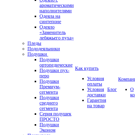
ароматическими
наполнителями
Одеяла на
синтепоне
Одеяло
«Заменитель
лебяжьего пуха»
Пледы
Пододеяльники
Подушки
Подушки
ортопедические
Как купить
Подушки пух-
перо
Условия
Компан
Подушки
оплаты
Премиум-
Условия
Блог
О
сегмента
доставки
к
Подушки
Гарантия
среднего
на товар
сегмента
Серия подушек
ПРОСТО
Подушки
Эконом