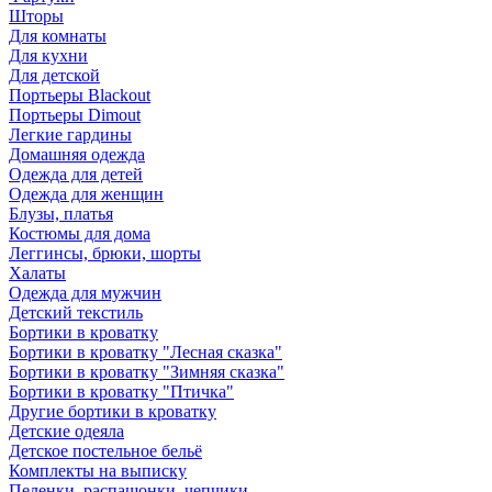
Шторы
Для комнаты
Для кухни
Для детской
Портьеры Blackout
Портьеры Dimout
Легкие гардины
Домашняя одежда
Одежда для детей
Одежда для женщин
Блузы, платья
Костюмы для дома
Леггинсы, брюки, шорты
Халаты
Одежда для мужчин
Детский текстиль
Бортики в кроватку
Бортики в кроватку "Лесная сказка"
Бортики в кроватку "Зимняя сказка"
Бортики в кроватку "Птичка"
Другие бортики в кроватку
Детские одеяла
Детское постельное бельё
Комплекты на выписку
Пеленки, распашонки, чепчики