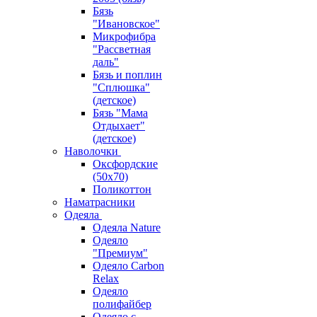
Бязь
"Ивановское"
Микрофибра
"Рассветная
даль"
Бязь и поплин
"Сплюшка"
(детское)
Бязь "Мама
Отдыхает"
(детское)
Наволочки
Оксфордские
(50х70)
Поликоттон
Наматрасники
Одеяла
Одеяла Nature
Одеяло
"Премиум"
Одеяло Carbon
Relax
Одеяло
полифайбер
Одеяло с