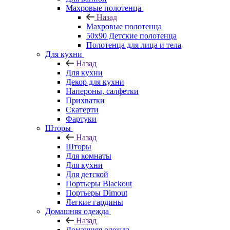
Махровые полотенца
Назад
Махровые полотенца
50х90 Детские полотенца
Полотенца для лица и тела
Для кухни
Назад
Для кухни
Декор для кухни
Напероны, салфетки
Прихватки
Скатерти
Фартуки
Шторы
Назад
Шторы
Для комнаты
Для кухни
Для детской
Портьеры Blackout
Портьеры Dimout
Легкие гардины
Домашняя одежда
Назад
Домашняя одежда