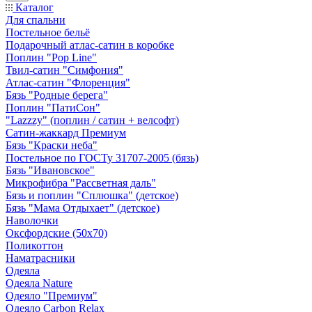
Каталог
Для спальни
Постельное бельё
Подарочный атлас-сатин в коробке
Поплин "Pop Line"
Твил-сатин "Симфония"
Атлас-сатин "Флоренция"
Бязь "Родные берега"
Поплин "ПатиСон"
"Lazzzy" (поплин / сатин + велсофт)
Сатин-жаккард Премиум
Бязь "Краски неба"
Постельное по ГОСТу 31707-2005 (бязь)
Бязь "Ивановское"
Микрофибра "Рассветная даль"
Бязь и поплин "Сплюшка" (детское)
Бязь "Мама Отдыхает" (детское)
Наволочки
Оксфордские (50х70)
Поликоттон
Наматрасники
Одеяла
Одеяла Nature
Одеяло "Премиум"
Одеяло Carbon Relax