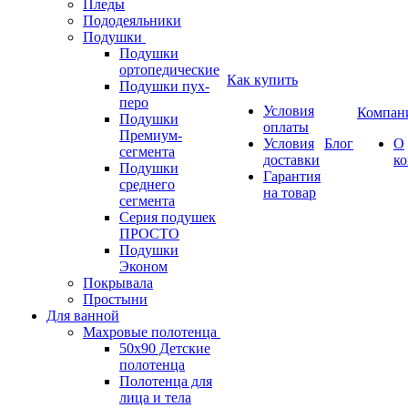
Пледы
Пододеяльники
Подушки
Подушки
ортопедические
Как купить
Подушки пух-
перо
Условия
Компан
Подушки
оплаты
Премиум-
Условия
Блог
О
сегмента
доставки
к
Подушки
Гарантия
среднего
на товар
сегмента
Серия подушек
ПРОСТО
Подушки
Эконом
Покрывала
Простыни
Для ванной
Махровые полотенца
50х90 Детские
полотенца
Полотенца для
лица и тела