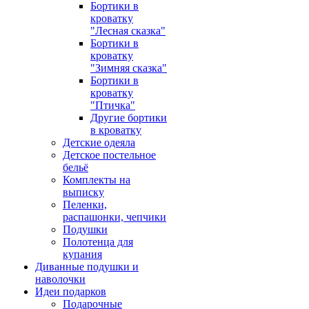
Бортики в
кроватку
"Лесная сказка"
Бортики в
кроватку
"Зимняя сказка"
Бортики в
кроватку
"Птичка"
Другие бортики
в кроватку
Детские одеяла
Детское постельное
бельё
Комплекты на
выписку
Пеленки,
распашонки, чепчики
Подушки
Полотенца для
купания
Диванные подушки и
наволочки
Идеи подарков
Подарочные