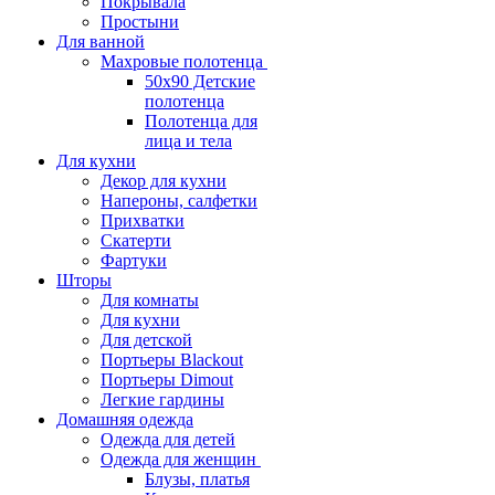
Покрывала
Простыни
Для ванной
Махровые полотенца
50х90 Детские
полотенца
Полотенца для
лица и тела
Для кухни
Декор для кухни
Напероны, салфетки
Прихватки
Скатерти
Фартуки
Шторы
Для комнаты
Для кухни
Для детской
Портьеры Blackout
Портьеры Dimout
Легкие гардины
Домашняя одежда
Одежда для детей
Одежда для женщин
Блузы, платья