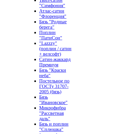
Твил-сатин
"Симфония"
Атлас-сатин
"Флоренция"
Бязь "Родные
берега"
Поплин
"ПатиСон"
"Lazzzy"
(поплин / сатин
+ велсофт)
Сатин-жаккард
Премиум
Бязь "Краски
неба"
Постельное по
ГОСТу 31707-
2005 (бязь)
Бязь
"Ивановское"
Микрофибра
"Рассветная
даль"
Бязь и поплин
"Сплюшка"