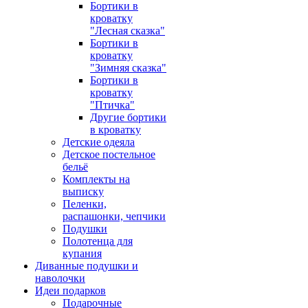
Бортики в
кроватку
"Лесная сказка"
Бортики в
кроватку
"Зимняя сказка"
Бортики в
кроватку
"Птичка"
Другие бортики
в кроватку
Детские одеяла
Детское постельное
бельё
Комплекты на
выписку
Пеленки,
распашонки, чепчики
Подушки
Полотенца для
купания
Диванные подушки и
наволочки
Идеи подарков
Подарочные