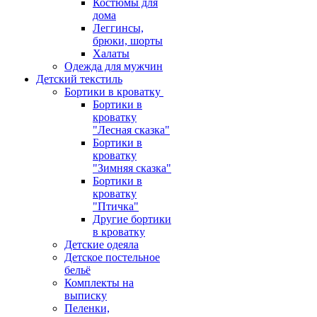
Костюмы для
дома
Леггинсы,
брюки, шорты
Халаты
Одежда для мужчин
Детский текстиль
Бортики в кроватку
Бортики в
кроватку
"Лесная сказка"
Бортики в
кроватку
"Зимняя сказка"
Бортики в
кроватку
"Птичка"
Другие бортики
в кроватку
Детские одеяла
Детское постельное
бельё
Комплекты на
выписку
Пеленки,