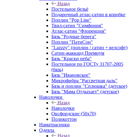
Назад
Постельное бельё
Подарочный атлас-сатин в коробке
Поплин "Pop Line"
Твил-сатин "Симфония"
Атлас-сатин "Флоренция"
Бязь "Родные берега"
Поплин "ПатиСон"
"Lazzzy" (поплин / сатин + велсофт)
Сатин-жаккард Премиум
Бязь "Краски неба"
Постельное по ГОСТу 31707-2005
(бязь)
Бязь "Ивановское"
Микрофибра "Рассветная даль"
Бязь и поплин "Сплюшка" (детское)
Бязь "Мама Отдыхает" (детское)
Наволочки
Назад
Наволочки
Оксфордские (50х70)
Поликоттон
Наматрасники
Одеяла
Назад