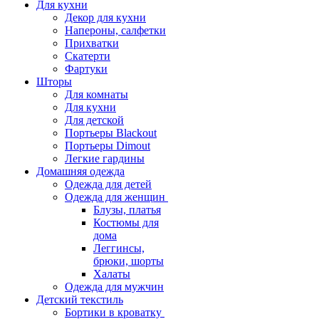
Для кухни
Декор для кухни
Напероны, салфетки
Прихватки
Скатерти
Фартуки
Шторы
Для комнаты
Для кухни
Для детской
Портьеры Blackout
Портьеры Dimout
Легкие гардины
Домашняя одежда
Одежда для детей
Одежда для женщин
Блузы, платья
Костюмы для
дома
Леггинсы,
брюки, шорты
Халаты
Одежда для мужчин
Детский текстиль
Бортики в кроватку