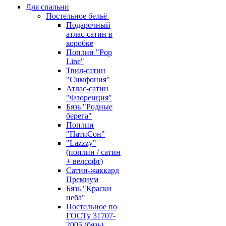
Для спальни
Постельное бельё
Подарочный
атлас-сатин в
коробке
Поплин "Pop
Line"
Твил-сатин
"Симфония"
Атлас-сатин
"Флоренция"
Бязь "Родные
берега"
Поплин
"ПатиСон"
"Lazzzy"
(поплин / сатин
+ велсофт)
Сатин-жаккард
Премиум
Бязь "Краски
неба"
Постельное по
ГОСТу 31707-
2005 (бязь)