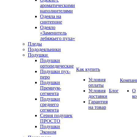
ароматическими
наполнителями
Одеяла на
синтепоне
Одеяло
«Заменитель
лебяжьего пуха»
Пледы
Пододеяльники
Подушки
Подушки
ортопедические
Как купить
Подушки пух-
перо
Условия
Компан
Подушки
оплаты
Премиум-
Условия
Блог
О
сегмента
доставки
к
Подушки
Гарантия
среднего
на товар
сегмента
Серия подушек
ПРОСТО
Подушки
Эконом