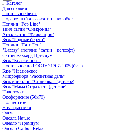
Каталог
Для спальни
Постельное бельё
Подарочный атлас-сатин в коробке
Поплин "Pop Line"
Твил-сатин "Симфония"
Атлас-сатин "Флоренция"
Бязь "Родные берега"
Поплин "ПатиСон"
"Lazzzy" (поплин / сатин + велсофт)
Сатин-жаккард Премиум
Бязь "Краски неба"
Постельное по ГОСТу 31707-2005 (бязь)
Бязь "Ивановское"
Микрофибра "Рассветная даль"
Бязь и поплин "Сплюшка" (детское)
Бязь "Мама Отдыхает" (детское)
Наволочки
Оксфордские (50х70)
Поликоттон
Наматрасники
Одеяла
Одеяла Nature
Одеяло "Премиум"
Одеяло Carbon Relax