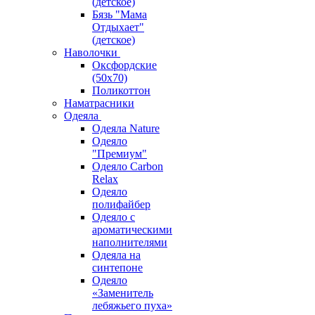
(детское)
Бязь "Мама
Отдыхает"
(детское)
Наволочки
Оксфордские
(50х70)
Поликоттон
Наматрасники
Одеяла
Одеяла Nature
Одеяло
"Премиум"
Одеяло Carbon
Relax
Одеяло
полифайбер
Одеяло с
ароматическими
наполнителями
Одеяла на
синтепоне
Одеяло
«Заменитель
лебяжьего пуха»