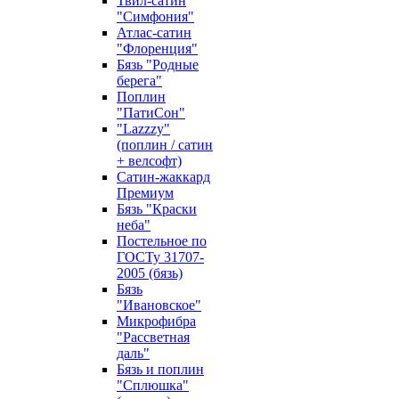
Твил-сатин
"Симфония"
Атлас-сатин
"Флоренция"
Бязь "Родные
берега"
Поплин
"ПатиСон"
"Lazzzy"
(поплин / сатин
+ велсофт)
Сатин-жаккард
Премиум
Бязь "Краски
неба"
Постельное по
ГОСТу 31707-
2005 (бязь)
Бязь
"Ивановское"
Микрофибра
"Рассветная
даль"
Бязь и поплин
"Сплюшка"