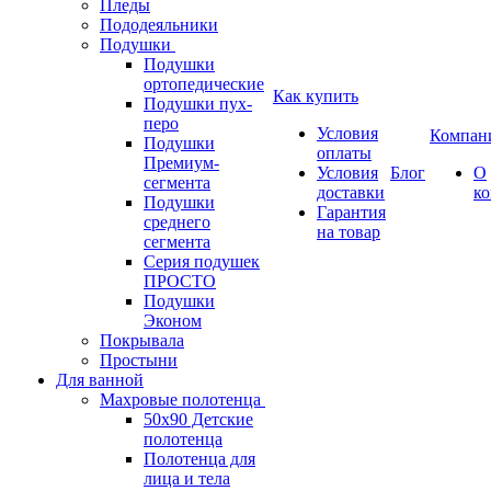
Пледы
Пододеяльники
Подушки
Подушки
ортопедические
Как купить
Подушки пух-
перо
Условия
Компан
Подушки
оплаты
Премиум-
Условия
Блог
О
сегмента
доставки
к
Подушки
Гарантия
среднего
на товар
сегмента
Серия подушек
ПРОСТО
Подушки
Эконом
Покрывала
Простыни
Для ванной
Махровые полотенца
50х90 Детские
полотенца
Полотенца для
лица и тела