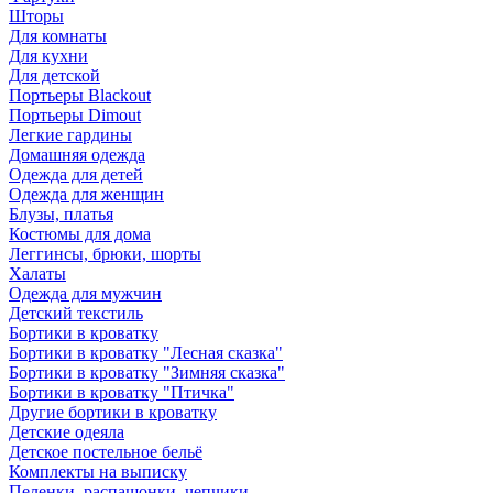
Шторы
Для комнаты
Для кухни
Для детской
Портьеры Blackout
Портьеры Dimout
Легкие гардины
Домашняя одежда
Одежда для детей
Одежда для женщин
Блузы, платья
Костюмы для дома
Леггинсы, брюки, шорты
Халаты
Одежда для мужчин
Детский текстиль
Бортики в кроватку
Бортики в кроватку "Лесная сказка"
Бортики в кроватку "Зимняя сказка"
Бортики в кроватку "Птичка"
Другие бортики в кроватку
Детские одеяла
Детское постельное бельё
Комплекты на выписку
Пеленки, распашонки, чепчики