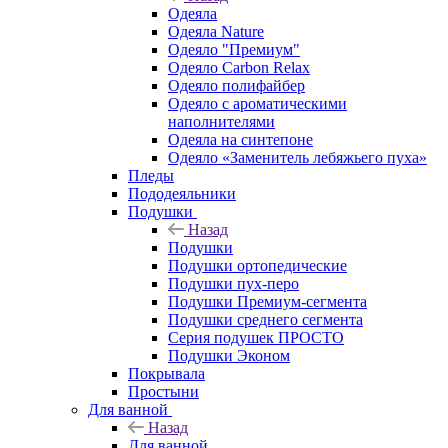
Одеяла
Одеяла Nature
Одеяло "Премиум"
Одеяло Carbon Relax
Одеяло полифайбер
Одеяло с ароматическими
наполнителями
Одеяла на синтепоне
Одеяло «Заменитель лебяжьего пуха»
Пледы
Пододеяльники
Подушки
Назад
Подушки
Подушки ортопедические
Подушки пух-перо
Подушки Премиум-сегмента
Подушки среднего сегмента
Серия подушек ПРОСТО
Подушки Эконом
Покрывала
Простыни
Для ванной
Назад
Для ванной