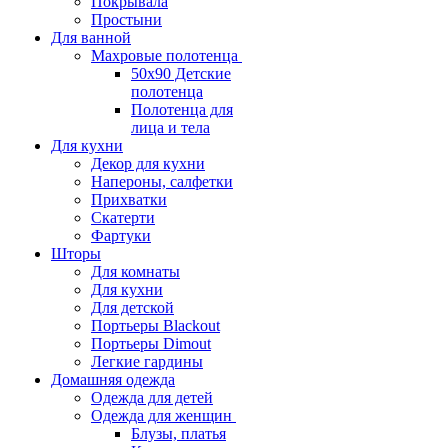
Покрывала
Простыни
Для ванной
Махровые полотенца
50х90 Детские
полотенца
Полотенца для
лица и тела
Для кухни
Декор для кухни
Напероны, салфетки
Прихватки
Скатерти
Фартуки
Шторы
Для комнаты
Для кухни
Для детской
Портьеры Blackout
Портьеры Dimout
Легкие гардины
Домашняя одежда
Одежда для детей
Одежда для женщин
Блузы, платья