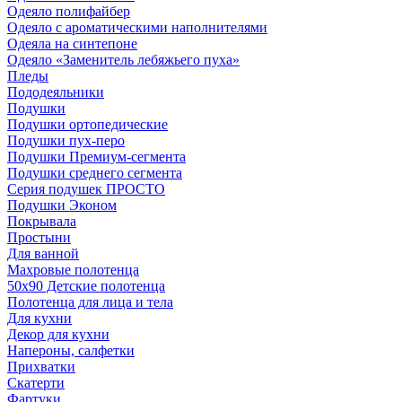
Одеяло полифайбер
Одеяло с ароматическими наполнителями
Одеяла на синтепоне
Одеяло «Заменитель лебяжьего пуха»
Пледы
Пододеяльники
Подушки
Подушки ортопедические
Подушки пух-перо
Подушки Премиум-сегмента
Подушки среднего сегмента
Серия подушек ПРОСТО
Подушки Эконом
Покрывала
Простыни
Для ванной
Махровые полотенца
50х90 Детские полотенца
Полотенца для лица и тела
Для кухни
Декор для кухни
Напероны, салфетки
Прихватки
Скатерти
Фартуки