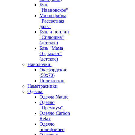
Бязь
"Ивановское"
Микрофибра
"Рассветная
даль"
Бязь и поплин
"Сплюшка"
(детское)
Бязь "Мама
Отдыхает"
(детское)
Наволочки
Оксфордские
(50х70)
Поликоттон
Наматрасники
Одеяла
Одеяла Nature
Одеяло
"Премиум"
Одеяло Carbon
Relax
Одеяло
полифайбер
Одеяло с