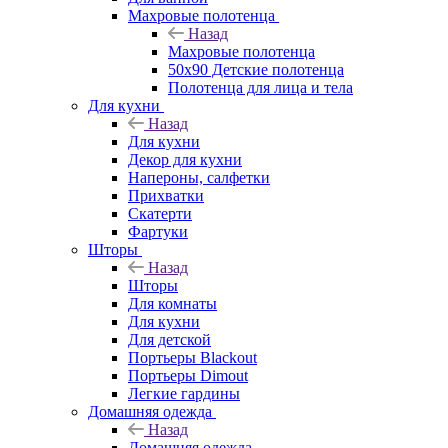
Махровые полотенца
Назад
Махровые полотенца
50х90 Детские полотенца
Полотенца для лица и тела
Для кухни
Назад
Для кухни
Декор для кухни
Напероны, салфетки
Прихватки
Скатерти
Фартуки
Шторы
Назад
Шторы
Для комнаты
Для кухни
Для детской
Портьеры Blackout
Портьеры Dimout
Легкие гардины
Домашняя одежда
Назад
Домашняя одежда