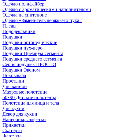
Одеяло полифайбер
Одеяло с ароматическими наполнителями
Одеяла на синтепоне
Одеяло «Заменитель лебяжьего пуха»
Пледы
Пододеяльники
Подушки
Подушки ортопедические
Подушки пух-перо
Подушки Премиум-сегмента
Подушки среднего сегмента
Серия подушек ПРОСТО
Подушки Эконом
Покрывала
Простыни
Для ванной
Махровые полотенца
50х90 Детские полотенца
Полотенца для лица и тела
Для кухни
Декор для кухни
Напероны, салфетки
Прихватки
Скатерти
Фартуки