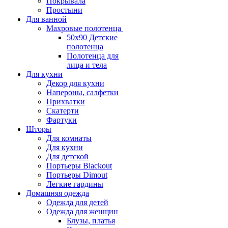
Покрывала
Простыни
Для ванной
Махровые полотенца
50х90 Детские
полотенца
Полотенца для
лица и тела
Для кухни
Декор для кухни
Напероны, салфетки
Прихватки
Скатерти
Фартуки
Шторы
Для комнаты
Для кухни
Для детской
Портьеры Blackout
Портьеры Dimout
Легкие гардины
Домашняя одежда
Одежда для детей
Одежда для женщин
Блузы, платья