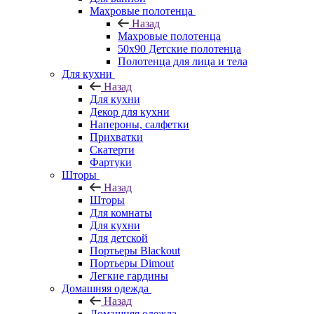
Махровые полотенца
Назад
Махровые полотенца
50х90 Детские полотенца
Полотенца для лица и тела
Для кухни
Назад
Для кухни
Декор для кухни
Напероны, салфетки
Прихватки
Скатерти
Фартуки
Шторы
Назад
Шторы
Для комнаты
Для кухни
Для детской
Портьеры Blackout
Портьеры Dimout
Легкие гардины
Домашняя одежда
Назад
Домашняя одежда