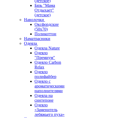
(детское)
Бязь "Мама
Отдыхает"
(детское)
Наволочки
Оксфордские
(50х70)
Поликоттон
Наматрасники
Одеяла
Одеяла Nature
Одеяло
"Премиум"
Одеяло Carbon
Relax
Одеяло
полифайбер
Одеяло с
ароматическими
наполнителями
Одеяла на
синтепоне
Одеяло
«Заменитель
лебяжьего пуха»