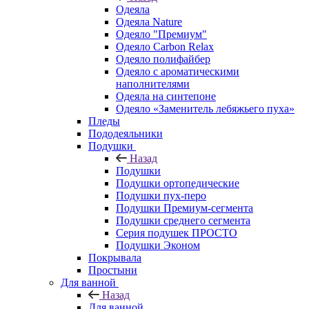
Одеяла
Одеяла Nature
Одеяло "Премиум"
Одеяло Carbon Relax
Одеяло полифайбер
Одеяло с ароматическими
наполнителями
Одеяла на синтепоне
Одеяло «Заменитель лебяжьего пуха»
Пледы
Пододеяльники
Подушки
Назад
Подушки
Подушки ортопедические
Подушки пух-перо
Подушки Премиум-сегмента
Подушки среднего сегмента
Серия подушек ПРОСТО
Подушки Эконом
Покрывала
Простыни
Для ванной
Назад
Для ванной