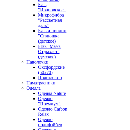
Бязь
"Ивановское"
Микрофибра
"Рассветная
даль"
Бязь и поплин
"Сплюшка"
(детское)
Бязь "Мама
Отдыхает"
(детское)
Наволочки
Оксфордские
(50х70)
Поликоттон
Наматрасники
Одеяла
Одеяла Nature
Одеяло
"Премиум"
Одеяло Carbon
Relax
Одеяло
полифайбер
Одеяло с