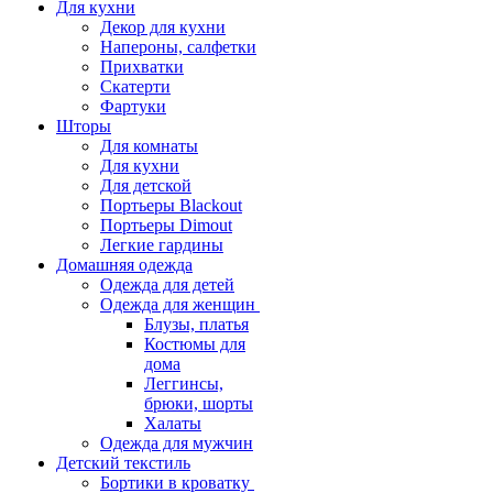
Для кухни
Декор для кухни
Напероны, салфетки
Прихватки
Скатерти
Фартуки
Шторы
Для комнаты
Для кухни
Для детской
Портьеры Blackout
Портьеры Dimout
Легкие гардины
Домашняя одежда
Одежда для детей
Одежда для женщин
Блузы, платья
Костюмы для
дома
Леггинсы,
брюки, шорты
Халаты
Одежда для мужчин
Детский текстиль
Бортики в кроватку