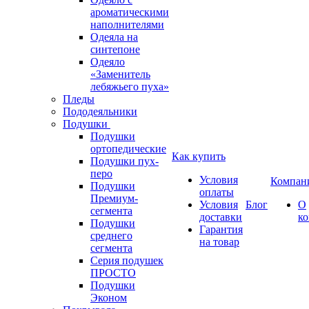
ароматическими
наполнителями
Одеяла на
синтепоне
Одеяло
«Заменитель
лебяжьего пуха»
Пледы
Пододеяльники
Подушки
Подушки
ортопедические
Как купить
Подушки пух-
перо
Условия
Компан
Подушки
оплаты
Премиум-
Условия
Блог
О
сегмента
доставки
к
Подушки
Гарантия
среднего
на товар
сегмента
Серия подушек
ПРОСТО
Подушки
Эконом