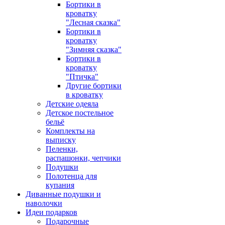
Бортики в
кроватку
"Лесная сказка"
Бортики в
кроватку
"Зимняя сказка"
Бортики в
кроватку
"Птичка"
Другие бортики
в кроватку
Детские одеяла
Детское постельное
бельё
Комплекты на
выписку
Пеленки,
распашонки, чепчики
Подушки
Полотенца для
купания
Диванные подушки и
наволочки
Идеи подарков
Подарочные