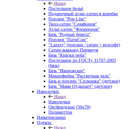
Назад
Постельное бельё
Подарочный атлас-сатин в коробке
Поплин "Pop Line"
Твил-сатин "Симфония"
Атлас-сатин "Флоренция"
Бязь "Родные берега"
Поплин "ПатиСон"
"Lazzzy" (поплин / сатин + велсофт)
Сатин-жаккард Премиум
Бязь "Краски неба"
Постельное по ГОСТу 31707-2005
(бязь)
Бязь "Ивановское"
Микрофибра "Рассветная даль"
Бязь и поплин "Сплюшка" (детское)
Бязь "Мама Отдыхает" (детское)
Наволочки
Назад
Наволочки
Оксфордские (50х70)
Поликоттон
Наматрасники
Одеяла
Назад