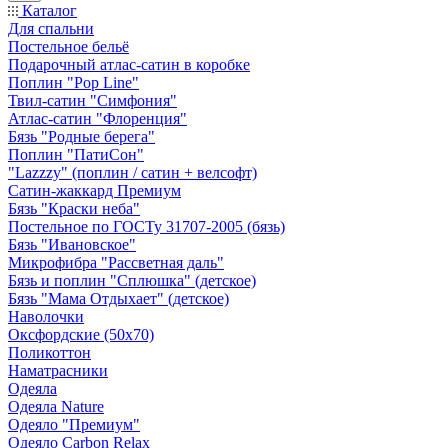
Каталог
Для спальни
Постельное бельё
Подарочный атлас-сатин в коробке
Поплин "Pop Line"
Твил-сатин "Симфония"
Атлас-сатин "Флоренция"
Бязь "Родные берега"
Поплин "ПатиСон"
"Lazzzy" (поплин / сатин + велсофт)
Сатин-жаккард Премиум
Бязь "Краски неба"
Постельное по ГОСТу 31707-2005 (бязь)
Бязь "Ивановское"
Микрофибра "Рассветная даль"
Бязь и поплин "Сплюшка" (детское)
Бязь "Мама Отдыхает" (детское)
Наволочки
Оксфордские (50х70)
Поликоттон
Наматрасники
Одеяла
Одеяла Nature
Одеяло "Премиум"
Одеяло Carbon Relax