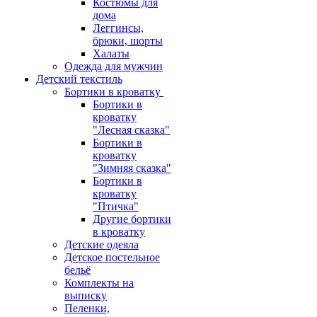
Костюмы для
дома
Леггинсы,
брюки, шорты
Халаты
Одежда для мужчин
Детский текстиль
Бортики в кроватку
Бортики в
кроватку
"Лесная сказка"
Бортики в
кроватку
"Зимняя сказка"
Бортики в
кроватку
"Птичка"
Другие бортики
в кроватку
Детские одеяла
Детское постельное
бельё
Комплекты на
выписку
Пеленки,