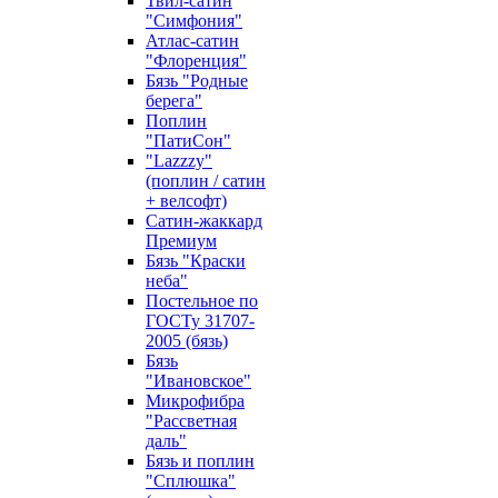
Твил-сатин
"Симфония"
Атлас-сатин
"Флоренция"
Бязь "Родные
берега"
Поплин
"ПатиСон"
"Lazzzy"
(поплин / сатин
+ велсофт)
Сатин-жаккард
Премиум
Бязь "Краски
неба"
Постельное по
ГОСТу 31707-
2005 (бязь)
Бязь
"Ивановское"
Микрофибра
"Рассветная
даль"
Бязь и поплин
"Сплюшка"