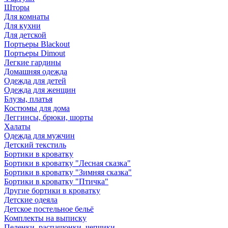
Шторы
Для комнаты
Для кухни
Для детской
Портьеры Blackout
Портьеры Dimout
Легкие гардины
Домашняя одежда
Одежда для детей
Одежда для женщин
Блузы, платья
Костюмы для дома
Леггинсы, брюки, шорты
Халаты
Одежда для мужчин
Детский текстиль
Бортики в кроватку
Бортики в кроватку "Лесная сказка"
Бортики в кроватку "Зимняя сказка"
Бортики в кроватку "Птичка"
Другие бортики в кроватку
Детские одеяла
Детское постельное бельё
Комплекты на выписку
Пеленки, распашонки, чепчики