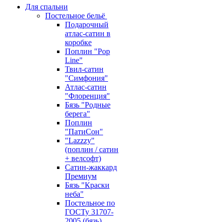
Для спальни
Постельное бельё
Подарочный
атлас-сатин в
коробке
Поплин "Pop
Line"
Твил-сатин
"Симфония"
Атлас-сатин
"Флоренция"
Бязь "Родные
берега"
Поплин
"ПатиСон"
"Lazzzy"
(поплин / сатин
+ велсофт)
Сатин-жаккард
Премиум
Бязь "Краски
неба"
Постельное по
ГОСТу 31707-
2005 (бязь)