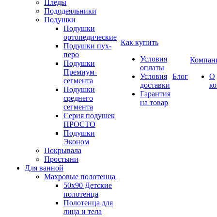
Пледы
Пододеяльники
Подушки
Подушки
ортопедические
Как купить
Подушки пух-
перо
Условия
Компан
Подушки
оплаты
Премиум-
Условия
Блог
О
сегмента
доставки
к
Подушки
Гарантия
среднего
на товар
сегмента
Серия подушек
ПРОСТО
Подушки
Эконом
Покрывала
Простыни
Для ванной
Махровые полотенца
50х90 Детские
полотенца
Полотенца для
лица и тела