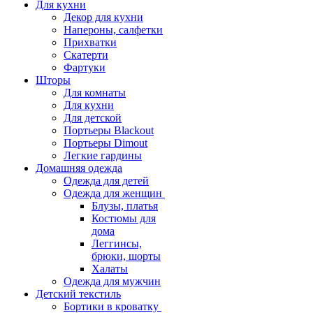
Для кухни
Декор для кухни
Напероны, салфетки
Прихватки
Скатерти
Фартуки
Шторы
Для комнаты
Для кухни
Для детской
Портьеры Blackout
Портьеры Dimout
Легкие гардины
Домашняя одежда
Одежда для детей
Одежда для женщин
Блузы, платья
Костюмы для
дома
Леггинсы,
брюки, шорты
Халаты
Одежда для мужчин
Детский текстиль
Бортики в кроватку