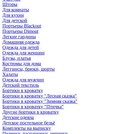
Шторы
Для комнаты
Для кухни
Для детской
Портьеры Blackout
Портьеры Dimout
Легкие гардины
Домашняя одежда
Одежда для детей
Одежда для женщин
Блузы, платья
Костюмы для дома
Леггинсы, брюки, шорты
Халаты
Одежда для мужчин
Детский текстиль
Бортики в кроватку
Бортики в кроватку "Лесная сказка"
Бортики в кроватку "Зимняя сказка"
Бортики в кроватку "Птичка"
Другие бортики в кроватку
Детские одеяла
Детское постельное бельё
Комплекты на выписку
Пеленки, распашонки, чепчики