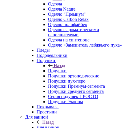
Одеяла
Одеяла Nature
Одеяло "Премиум"
Одеяло Carbon Relax
Одеяло полифайбер
Одеяло с ароматическими
наполнителями
Одеяла на синтепоне
Одеяло «Заменитель лебяжьего пуха»
Пледы
Пододеяльники
Подушки
Назад
Подушки
Подушки ортопедические
Подушки пух-перо
Подушки Премиум-сегмента
Подушки среднего сегмента
Серия подушек ПРОСТО
Подушки Эконом
Покрывала
Простыни
Для ванной
Назад
Для ванной