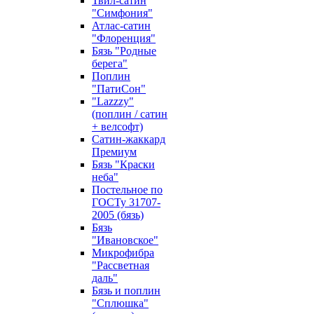
Твил-сатин
"Симфония"
Атлас-сатин
"Флоренция"
Бязь "Родные
берега"
Поплин
"ПатиСон"
"Lazzzy"
(поплин / сатин
+ велсофт)
Сатин-жаккард
Премиум
Бязь "Краски
неба"
Постельное по
ГОСТу 31707-
2005 (бязь)
Бязь
"Ивановское"
Микрофибра
"Рассветная
даль"
Бязь и поплин
"Сплюшка"