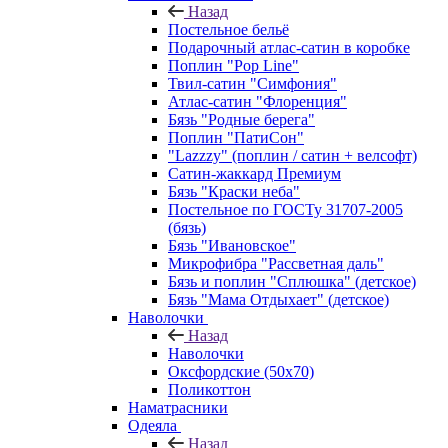
Назад
Постельное бельё
Подарочный атлас-сатин в коробке
Поплин "Pop Line"
Твил-сатин "Симфония"
Атлас-сатин "Флоренция"
Бязь "Родные берега"
Поплин "ПатиСон"
"Lazzzy" (поплин / сатин + велсофт)
Сатин-жаккард Премиум
Бязь "Краски неба"
Постельное по ГОСТу 31707-2005
(бязь)
Бязь "Ивановское"
Микрофибра "Рассветная даль"
Бязь и поплин "Сплюшка" (детское)
Бязь "Мама Отдыхает" (детское)
Наволочки
Назад
Наволочки
Оксфордские (50х70)
Поликоттон
Наматрасники
Одеяла
Назад