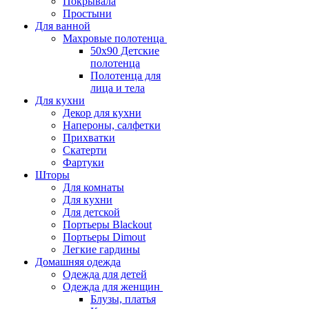
Покрывала
Простыни
Для ванной
Махровые полотенца
50х90 Детские
полотенца
Полотенца для
лица и тела
Для кухни
Декор для кухни
Напероны, салфетки
Прихватки
Скатерти
Фартуки
Шторы
Для комнаты
Для кухни
Для детской
Портьеры Blackout
Портьеры Dimout
Легкие гардины
Домашняя одежда
Одежда для детей
Одежда для женщин
Блузы, платья