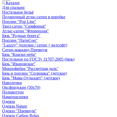
Каталог
Для спальни
Постельное бельё
Подарочный атлас-сатин в коробке
Поплин "Pop Line"
Твил-сатин "Симфония"
Атлас-сатин "Флоренция"
Бязь "Родные берега"
Поплин "ПатиСон"
"Lazzzy" (поплин / сатин + велсофт)
Сатин-жаккард Премиум
Бязь "Краски неба"
Постельное по ГОСТу 31707-2005 (бязь)
Бязь "Ивановское"
Микрофибра "Рассветная даль"
Бязь и поплин "Сплюшка" (детское)
Бязь "Мама Отдыхает" (детское)
Наволочки
Оксфордские (50х70)
Поликоттон
Наматрасники
Одеяла
Одеяла Nature
Одеяло "Премиум"
Одеяло Carbon Relax