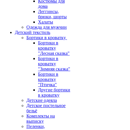
Костюмы для
дома
Леггинсы,
брюки, шорты
Халаты
Одежда для мужчин
Детский текстиль
Бортики в кроватку
Бортики в
кроватку
"Лесная сказка"
Бортики в
кроватку
"Зимняя сказка"
Бортики в
кроватку
"Птичка"
Другие бортики
в кроватку
Детские одеяла
Детское постельное
бельё
Комплекты на
выписку
Пеленки,