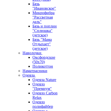
Бязь
"Ивановское"
Микрофибра
"Рассветная
даль"
Бязь и поплин
"Сплюшка"
(детское)
Бязь "Мама
Отдыхает"
(детское)
Наволочки
Оксфордские
(50х70)
Поликоттон
Наматрасники
Одеяла
Одеяла Nature
Одеяло
"Премиум"
Одеяло Carbon
Relax
Одеяло
полифайбер
Одеяло с