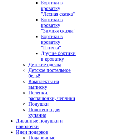
Бортики в
кроватку
"Лесная сказка"
Бортики в
кроватку
"Зимняя сказка"
Бортики в
кроватку
"Птичка"
Другие бортики
в кроватку
Детские одеяла
Детское постельное
бельё
Комплекты на
выписку
Пеленки,
распашонки, чепчики
Подушки
Полотенца для
купания
Диванные подушки и
наволочки
Идеи подарков
Подарочные