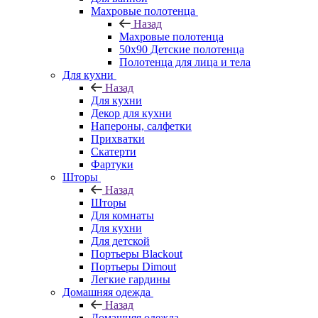
Махровые полотенца
Назад
Махровые полотенца
50х90 Детские полотенца
Полотенца для лица и тела
Для кухни
Назад
Для кухни
Декор для кухни
Напероны, салфетки
Прихватки
Скатерти
Фартуки
Шторы
Назад
Шторы
Для комнаты
Для кухни
Для детской
Портьеры Blackout
Портьеры Dimout
Легкие гардины
Домашняя одежда
Назад
Домашняя одежда