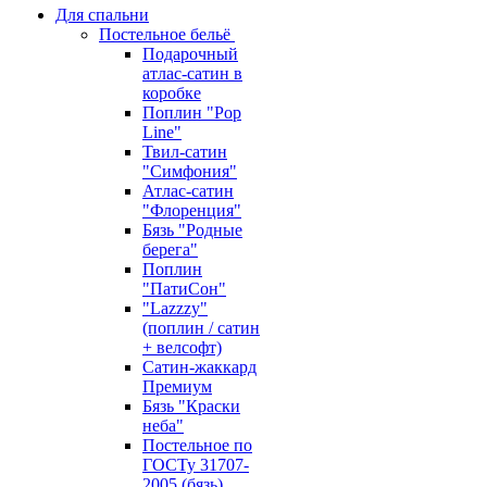
Для спальни
Постельное бельё
Подарочный
атлас-сатин в
коробке
Поплин "Pop
Line"
Твил-сатин
"Симфония"
Атлас-сатин
"Флоренция"
Бязь "Родные
берега"
Поплин
"ПатиСон"
"Lazzzy"
(поплин / сатин
+ велсофт)
Сатин-жаккард
Премиум
Бязь "Краски
неба"
Постельное по
ГОСТу 31707-
2005 (бязь)