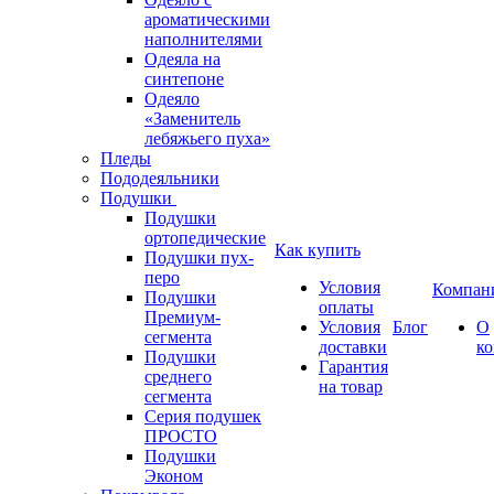
ароматическими
наполнителями
Одеяла на
синтепоне
Одеяло
«Заменитель
лебяжьего пуха»
Пледы
Пододеяльники
Подушки
Подушки
ортопедические
Как купить
Подушки пух-
перо
Условия
Компан
Подушки
оплаты
Премиум-
Условия
Блог
О
сегмента
доставки
к
Подушки
Гарантия
среднего
на товар
сегмента
Серия подушек
ПРОСТО
Подушки
Эконом