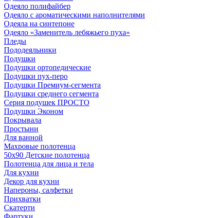
Одеяло полифайбер
Одеяло с ароматическими наполнителями
Одеяла на синтепоне
Одеяло «Заменитель лебяжьего пуха»
Пледы
Пододеяльники
Подушки
Подушки ортопедические
Подушки пух-перо
Подушки Премиум-сегмента
Подушки среднего сегмента
Серия подушек ПРОСТО
Подушки Эконом
Покрывала
Простыни
Для ванной
Махровые полотенца
50х90 Детские полотенца
Полотенца для лица и тела
Для кухни
Декор для кухни
Напероны, салфетки
Прихватки
Скатерти
Фартуки