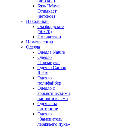
(детское)
Бязь "Мама
Отдыхает"
(детское)
Наволочки
Оксфордские
(50х70)
Поликоттон
Наматрасники
Одеяла
Одеяла Nature
Одеяло
"Премиум"
Одеяло Carbon
Relax
Одеяло
полифайбер
Одеяло с
ароматическими
наполнителями
Одеяла на
синтепоне
Одеяло
«Заменитель
лебяжьего пуха»