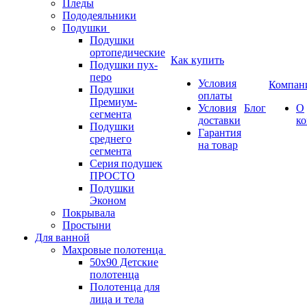
Пледы
Пододеяльники
Подушки
Подушки
ортопедические
Как купить
Подушки пух-
перо
Условия
Компан
Подушки
оплаты
Премиум-
Условия
Блог
О
сегмента
доставки
к
Подушки
Гарантия
среднего
на товар
сегмента
Серия подушек
ПРОСТО
Подушки
Эконом
Покрывала
Простыни
Для ванной
Махровые полотенца
50х90 Детские
полотенца
Полотенца для
лица и тела