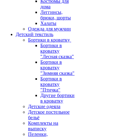
Костюмы для
дома
Леггинсы,
брюки, шорты
Халаты
Одежда для мужчин
Детский текстиль
Бортики в кроватку
Бортики в
кроватку
"Лесная сказка"
Бортики в
кроватку
"Зимняя сказка"
Бортики в
кроватку
"Птичка"
Другие бортики
в кроватку
Детские одеяла
Детское постельное
бельё
Комплекты на
выписку
Пеленки,