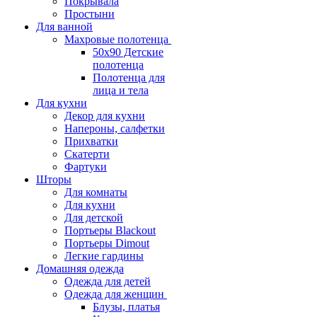
Покрывала
Простыни
Для ванной
Махровые полотенца
50х90 Детские
полотенца
Полотенца для
лица и тела
Для кухни
Декор для кухни
Напероны, салфетки
Прихватки
Скатерти
Фартуки
Шторы
Для комнаты
Для кухни
Для детской
Портьеры Blackout
Портьеры Dimout
Легкие гардины
Домашняя одежда
Одежда для детей
Одежда для женщин
Блузы, платья