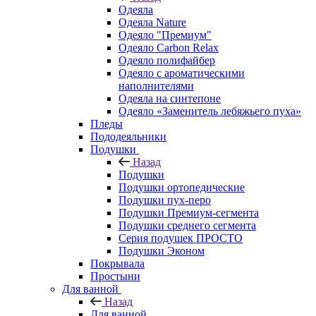
Одеяла
Одеяла Nature
Одеяло "Премиум"
Одеяло Carbon Relax
Одеяло полифайбер
Одеяло с ароматическими
наполнителями
Одеяла на синтепоне
Одеяло «Заменитель лебяжьего пуха»
Пледы
Пододеяльники
Подушки
Назад
Подушки
Подушки ортопедические
Подушки пух-перо
Подушки Премиум-сегмента
Подушки среднего сегмента
Серия подушек ПРОСТО
Подушки Эконом
Покрывала
Простыни
Для ванной
Назад
Для ванной