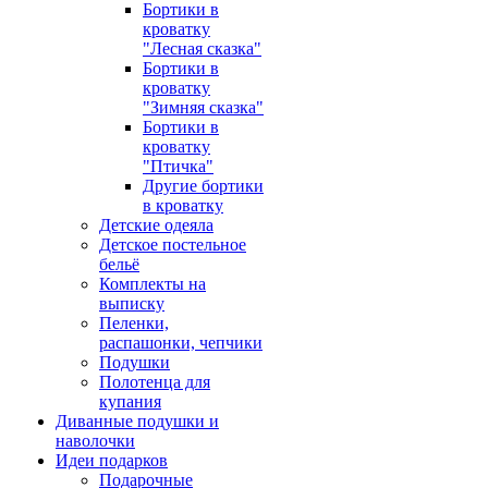
Бортики в
кроватку
"Лесная сказка"
Бортики в
кроватку
"Зимняя сказка"
Бортики в
кроватку
"Птичка"
Другие бортики
в кроватку
Детские одеяла
Детское постельное
бельё
Комплекты на
выписку
Пеленки,
распашонки, чепчики
Подушки
Полотенца для
купания
Диванные подушки и
наволочки
Идеи подарков
Подарочные