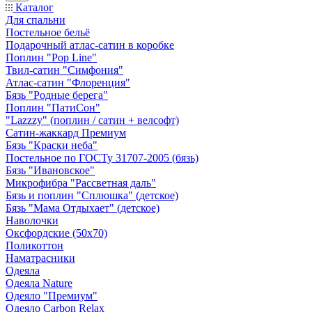
Каталог
Для спальни
Постельное бельё
Подарочный атлас-сатин в коробке
Поплин "Pop Line"
Твил-сатин "Симфония"
Атлас-сатин "Флоренция"
Бязь "Родные берега"
Поплин "ПатиСон"
"Lazzzy" (поплин / сатин + велсофт)
Сатин-жаккард Премиум
Бязь "Краски неба"
Постельное по ГОСТу 31707-2005 (бязь)
Бязь "Ивановское"
Микрофибра "Рассветная даль"
Бязь и поплин "Сплюшка" (детское)
Бязь "Мама Отдыхает" (детское)
Наволочки
Оксфордские (50х70)
Поликоттон
Наматрасники
Одеяла
Одеяла Nature
Одеяло "Премиум"
Одеяло Carbon Relax