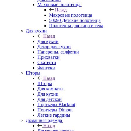
Махровые полотенца
Назад
Махровые полотенца
50х90 Детские полотенца
Полотенца для лица и тела
Для кухни
Назад
Для кухни
Декор для кухни
Напероны, салфетки
Прихватки
Скатерти
Фартуки
Шторы
Назад
Шторы
Для комнаты
Для кухни
Для детской
Портьеры Blackout
Портьеры Dimout
Легкие гардины
Домашняя одежда
Назад
Домашняя одежда