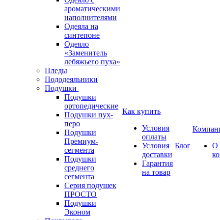
ароматическими
наполнителями
Одеяла на
синтепоне
Одеяло
«Заменитель
лебяжьего пуха»
Пледы
Пододеяльники
Подушки
Подушки
ортопедические
Как купить
Подушки пух-
перо
Условия
Компан
Подушки
оплаты
Премиум-
Условия
Блог
О
сегмента
доставки
к
Подушки
Гарантия
среднего
на товар
сегмента
Серия подушек
ПРОСТО
Подушки
Эконом