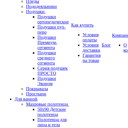
Пледы
Пододеяльники
Подушки
Подушки
ортопедические
Как купить
Подушки пух-
перо
Условия
Компан
Подушки
оплаты
Премиум-
Условия
Блог
О
сегмента
доставки
к
Подушки
Гарантия
среднего
на товар
сегмента
Серия подушек
ПРОСТО
Подушки
Эконом
Покрывала
Простыни
Для ванной
Махровые полотенца
50х90 Детские
полотенца
Полотенца для
лица и тела