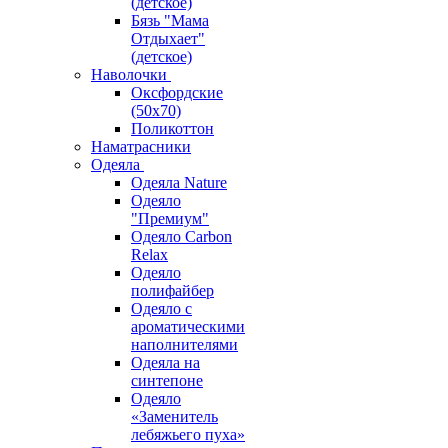
(детское)
Бязь "Мама
Отдыхает"
(детское)
Наволочки
Оксфордские
(50х70)
Поликоттон
Наматрасники
Одеяла
Одеяла Nature
Одеяло
"Премиум"
Одеяло Carbon
Relax
Одеяло
полифайбер
Одеяло с
ароматическими
наполнителями
Одеяла на
синтепоне
Одеяло
«Заменитель
лебяжьего пуха»