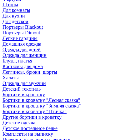
Шторы
Для комнаты
Для кухни
Для детской
Портьеры Blackout
Портьеры Dimout
Легкие гардины
Домашняя одежда
Одежда для детей
Одежда для женщин
Блузы, платья
Костюмы для дома
Леггинсы, брюки, шорты
Халаты
Одежда для мужчин
Детский текстиль
Бортики в кроватку
Бортики в кроватку "Лесная сказка"
Бортики в кроватку "Зимняя сказка"
Бортики в кроватку "Птичка"
Другие бортики в кроватку
Детские одеяла
Детское постельное бельё
Комплекты на выписку
Пеленки, распашонки, чепчики