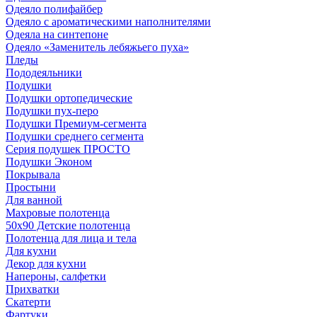
Одеяло полифайбер
Одеяло с ароматическими наполнителями
Одеяла на синтепоне
Одеяло «Заменитель лебяжьего пуха»
Пледы
Пододеяльники
Подушки
Подушки ортопедические
Подушки пух-перо
Подушки Премиум-сегмента
Подушки среднего сегмента
Серия подушек ПРОСТО
Подушки Эконом
Покрывала
Простыни
Для ванной
Махровые полотенца
50х90 Детские полотенца
Полотенца для лица и тела
Для кухни
Декор для кухни
Напероны, салфетки
Прихватки
Скатерти
Фартуки