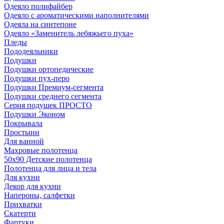
Одеяло полифайбер
Одеяло с ароматическими наполнителями
Одеяла на синтепоне
Одеяло «Заменитель лебяжьего пуха»
Пледы
Пододеяльники
Подушки
Подушки ортопедические
Подушки пух-перо
Подушки Премиум-сегмента
Подушки среднего сегмента
Серия подушек ПРОСТО
Подушки Эконом
Покрывала
Простыни
Для ванной
Махровые полотенца
50х90 Детские полотенца
Полотенца для лица и тела
Для кухни
Декор для кухни
Напероны, салфетки
Прихватки
Скатерти
Фартуки