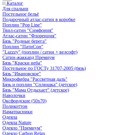
Каталог
Для спальни
Постельное бельё
Подарочный атлас-сатин в коробке
Поплин "Pop Line"
Твил-сатин "Симфония"
Атлас-сатин "Флоренция"
Бязь "Родные берега"
Поплин "ПатиСон"
"Lazzzy" (поплин / сатин + велсофт)
Сатин-жаккард Премиум
Бязь "Краски неба"
Постельное по ГОСТу 31707-2005 (бязь)
Бязь "Ивановское"
Микрофибра "Рассветная даль"
Бязь и поплин "Сплюшка" (детское)
Бязь "Мама Отдыхает" (детское)
Наволочки
Оксфордские (50х70)
Поликоттон
Наматрасники
Одеяла
Одеяла Nature
Одеяло "Премиум"
Одеяло Carbon Relax