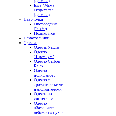
(детское)
Бязь "Мама
Отдыхает"
(детское)
Наволочки
Оксфордские
(50х70)
Поликоттон
Наматрасники
Одеяла
Одеяла Nature
Одеяло
"Премиум"
Одеяло Carbon
Relax
Одеяло
полифайбер
Одеяло с
ароматическими
наполнителями
Одеяла на
синтепоне
Одеяло
«Заменитель
лебяжьего пуха»