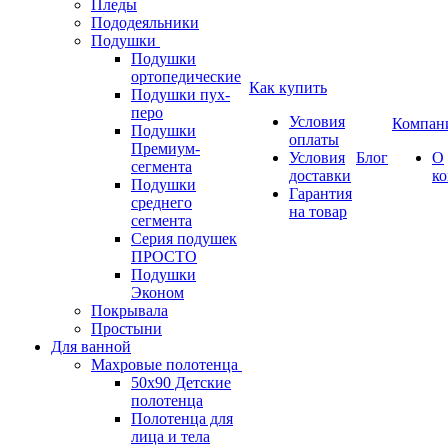
Пледы
Пододеяльники
Подушки
Подушки
ортопедические
Как купить
Подушки пух-
перо
Условия
Компан
Подушки
оплаты
Премиум-
Условия
Блог
О
сегмента
доставки
к
Подушки
Гарантия
среднего
на товар
сегмента
Серия подушек
ПРОСТО
Подушки
Эконом
Покрывала
Простыни
Для ванной
Махровые полотенца
50х90 Детские
полотенца
Полотенца для
лица и тела