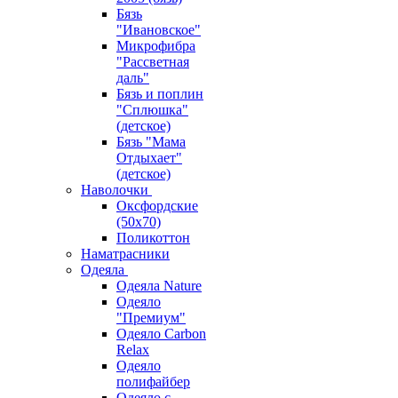
Бязь
"Ивановское"
Микрофибра
"Рассветная
даль"
Бязь и поплин
"Сплюшка"
(детское)
Бязь "Мама
Отдыхает"
(детское)
Наволочки
Оксфордские
(50х70)
Поликоттон
Наматрасники
Одеяла
Одеяла Nature
Одеяло
"Премиум"
Одеяло Carbon
Relax
Одеяло
полифайбер
Одеяло с