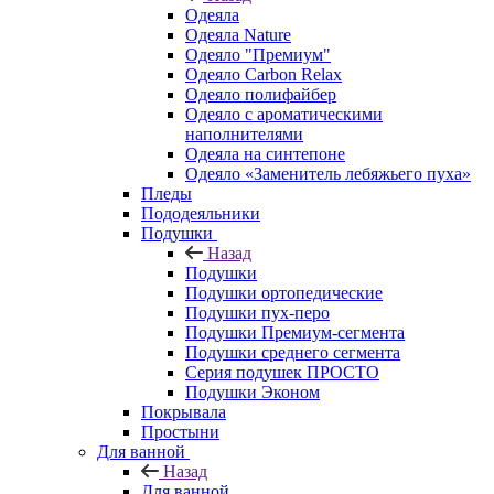
Одеяла
Одеяла Nature
Одеяло "Премиум"
Одеяло Carbon Relax
Одеяло полифайбер
Одеяло с ароматическими
наполнителями
Одеяла на синтепоне
Одеяло «Заменитель лебяжьего пуха»
Пледы
Пододеяльники
Подушки
Назад
Подушки
Подушки ортопедические
Подушки пух-перо
Подушки Премиум-сегмента
Подушки среднего сегмента
Серия подушек ПРОСТО
Подушки Эконом
Покрывала
Простыни
Для ванной
Назад
Для ванной