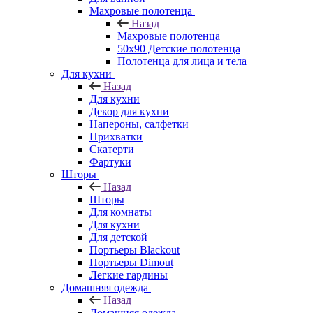
Махровые полотенца
Назад
Махровые полотенца
50х90 Детские полотенца
Полотенца для лица и тела
Для кухни
Назад
Для кухни
Декор для кухни
Напероны, салфетки
Прихватки
Скатерти
Фартуки
Шторы
Назад
Шторы
Для комнаты
Для кухни
Для детской
Портьеры Blackout
Портьеры Dimout
Легкие гардины
Домашняя одежда
Назад
Домашняя одежда