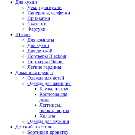
Для кухни
Декор для кухни
Напероны, салфетки
Прихватки
Скатерти
Фартуки
Шторы
Для комнаты
Для кухни
Для детской
Портьеры Blackout
Портьеры Dimout
Легкие гардины
Домашняя одежда
Одежда для детей
Одежда для женщин
Блузы, платья
Костюмы для
дома
Леггинсы,
брюки, шорты
Халаты
Одежда для мужчин
Детский текстиль
Бортики в кроватку