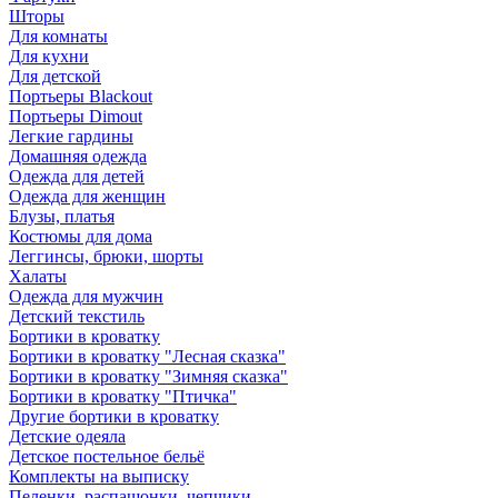
Шторы
Для комнаты
Для кухни
Для детской
Портьеры Blackout
Портьеры Dimout
Легкие гардины
Домашняя одежда
Одежда для детей
Одежда для женщин
Блузы, платья
Костюмы для дома
Леггинсы, брюки, шорты
Халаты
Одежда для мужчин
Детский текстиль
Бортики в кроватку
Бортики в кроватку "Лесная сказка"
Бортики в кроватку "Зимняя сказка"
Бортики в кроватку "Птичка"
Другие бортики в кроватку
Детские одеяла
Детское постельное бельё
Комплекты на выписку
Пеленки, распашонки, чепчики