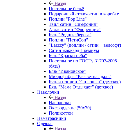
Назад
Постельное бельё
Подарочный атлас-сатин в коробке
Поплин "Pop Line"
Твил-сатин "Симфония"
Атлас-сатин "Флоренция"
Бязь "Родные берега"
Поплин "ПатиСон"
"Lazzzy" (поплин / сатин + велсофт)
Сатин-жаккард Премиум
Бязь "Краски неба"
Постельное по ГОСТу 31707-2005
(бязь)
Бязь "Ивановское"
Микрофибра "Рассветная даль"
Бязь и поплин "Сплюшка" (детское)
Бязь "Мама Отдыхает" (детское)
Наволочки
Назад
Наволочки
Оксфордские (50х70)
Поликоттон
Наматрасники
Одеяла
Назад