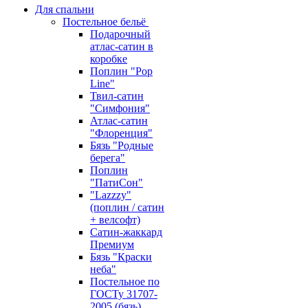
Для спальни
Постельное бельё
Подарочный
атлас-сатин в
коробке
Поплин "Pop
Line"
Твил-сатин
"Симфония"
Атлас-сатин
"Флоренция"
Бязь "Родные
берега"
Поплин
"ПатиСон"
"Lazzzy"
(поплин / сатин
+ велсофт)
Сатин-жаккард
Премиум
Бязь "Краски
неба"
Постельное по
ГОСТу 31707-
2005 (бязь)