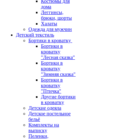
Костюмы для
дома
Леггинсы,
брюки, шорты
Халаты
Одежда для мужчин
Детский текстиль
Бортики в кроватку
Бортики в
кроватку
"Лесная сказка"
Бортики в
кроватку
"Зимняя сказка"
Бортики в
кроватку
"Птичка"
Другие бортики
в кроватку
Детские одеяла
Детское постельное
бельё
Комплекты на
выписку
Пеленки,