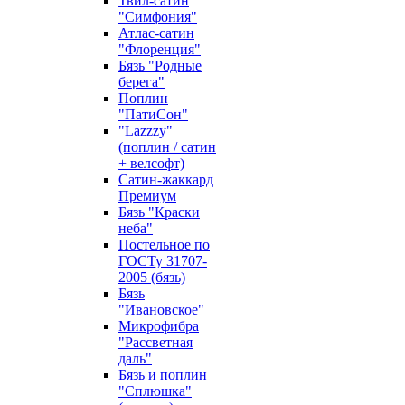
Твил-сатин
"Симфония"
Атлас-сатин
"Флоренция"
Бязь "Родные
берега"
Поплин
"ПатиСон"
"Lazzzy"
(поплин / сатин
+ велсофт)
Сатин-жаккард
Премиум
Бязь "Краски
неба"
Постельное по
ГОСТу 31707-
2005 (бязь)
Бязь
"Ивановское"
Микрофибра
"Рассветная
даль"
Бязь и поплин
"Сплюшка"