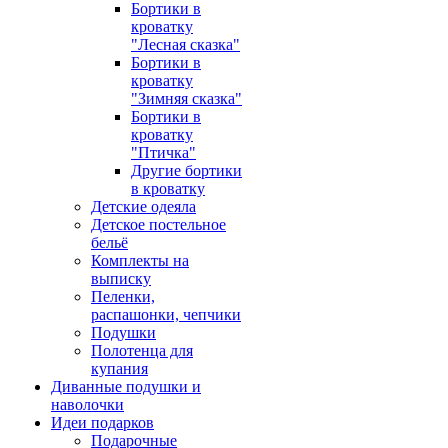
Бортики в
кроватку
"Лесная сказка"
Бортики в
кроватку
"Зимняя сказка"
Бортики в
кроватку
"Птичка"
Другие бортики
в кроватку
Детские одеяла
Детское постельное
бельё
Комплекты на
выписку
Пеленки,
распашонки, чепчики
Подушки
Полотенца для
купания
Диванные подушки и
наволочки
Идеи подарков
Подарочные