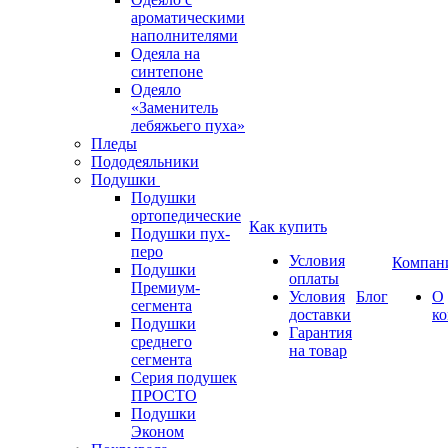
ароматическими
наполнителями
Одеяла на
синтепоне
Одеяло
«Заменитель
лебяжьего пуха»
Пледы
Пододеяльники
Подушки
Подушки
ортопедические
Как купить
Подушки пух-
перо
Условия
Компан
Подушки
оплаты
Премиум-
Условия
Блог
О
сегмента
доставки
к
Подушки
Гарантия
среднего
на товар
сегмента
Серия подушек
ПРОСТО
Подушки
Эконом