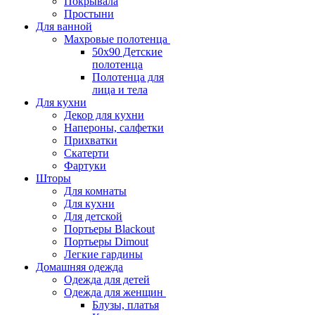
Покрывала
Простыни
Для ванной
Махровые полотенца
50х90 Детские
полотенца
Полотенца для
лица и тела
Для кухни
Декор для кухни
Напероны, салфетки
Прихватки
Скатерти
Фартуки
Шторы
Для комнаты
Для кухни
Для детской
Портьеры Blackout
Портьеры Dimout
Легкие гардины
Домашняя одежда
Одежда для детей
Одежда для женщин
Блузы, платья