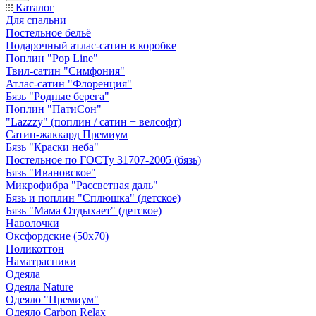
Каталог
Для спальни
Постельное бельё
Подарочный атлас-сатин в коробке
Поплин "Pop Line"
Твил-сатин "Симфония"
Атлас-сатин "Флоренция"
Бязь "Родные берега"
Поплин "ПатиСон"
"Lazzzy" (поплин / сатин + велсофт)
Сатин-жаккард Премиум
Бязь "Краски неба"
Постельное по ГОСТу 31707-2005 (бязь)
Бязь "Ивановское"
Микрофибра "Рассветная даль"
Бязь и поплин "Сплюшка" (детское)
Бязь "Мама Отдыхает" (детское)
Наволочки
Оксфордские (50х70)
Поликоттон
Наматрасники
Одеяла
Одеяла Nature
Одеяло "Премиум"
Одеяло Carbon Relax