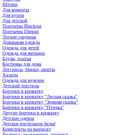
Шторы
Для комнаты
Для кухни
Для детской
Портьеры Blackout
Портьеры Dimout
Легкие гардины
Домашняя одежда
Одежда для детей
Одежда для женщин
Блузы, платья
Костюмы для дома
Леггинсы, брюки, шорты
Халаты
Одежда для мужчин
Детский текстиль
Бортики в кроватку
Бортики в кроватку "Лесная сказка"
Бортики в кроватку "Зимняя сказка"
Бортики в кроватку "Птичка"
Другие бортики в кроватку
Детские одеяла
Детское постельное бельё
Комплекты на выписку
Пеленки, распашонки, чепчики