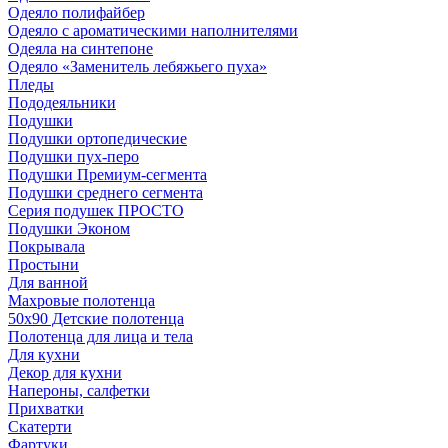
Одеяло полифайбер
Одеяло с ароматическими наполнителями
Одеяла на синтепоне
Одеяло «Заменитель лебяжьего пуха»
Пледы
Пододеяльники
Подушки
Подушки ортопедические
Подушки пух-перо
Подушки Премиум-сегмента
Подушки среднего сегмента
Серия подушек ПРОСТО
Подушки Эконом
Покрывала
Простыни
Для ванной
Махровые полотенца
50х90 Детские полотенца
Полотенца для лица и тела
Для кухни
Декор для кухни
Напероны, салфетки
Прихватки
Скатерти
Фартуки