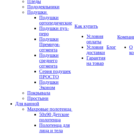
Пледы
Пододеяльники
Подушки
Подушки
ортопедические
Как купить
Подушки пух-
перо
Условия
Компан
Подушки
оплаты
Премиум-
Условия
Блог
О
сегмента
доставки
к
Подушки
Гарантия
среднего
на товар
сегмента
Серия подушек
ПРОСТО
Подушки
Эконом
Покрывала
Простыни
Для ванной
Махровые полотенца
50х90 Детские
полотенца
Полотенца для
лица и тела