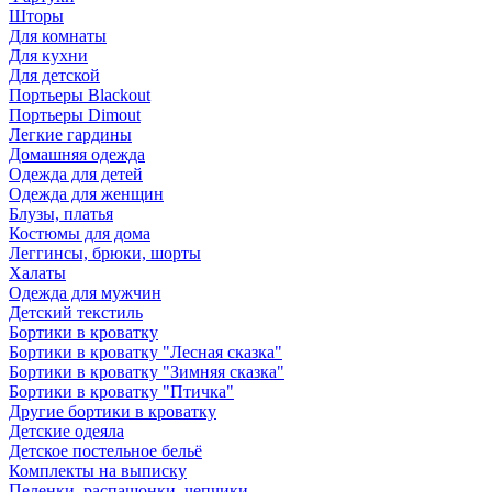
Шторы
Для комнаты
Для кухни
Для детской
Портьеры Blackout
Портьеры Dimout
Легкие гардины
Домашняя одежда
Одежда для детей
Одежда для женщин
Блузы, платья
Костюмы для дома
Леггинсы, брюки, шорты
Халаты
Одежда для мужчин
Детский текстиль
Бортики в кроватку
Бортики в кроватку "Лесная сказка"
Бортики в кроватку "Зимняя сказка"
Бортики в кроватку "Птичка"
Другие бортики в кроватку
Детские одеяла
Детское постельное бельё
Комплекты на выписку
Пеленки, распашонки, чепчики