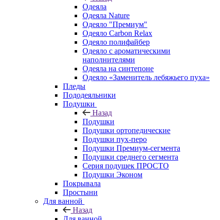
Одеяла
Одеяла Nature
Одеяло "Премиум"
Одеяло Carbon Relax
Одеяло полифайбер
Одеяло с ароматическими
наполнителями
Одеяла на синтепоне
Одеяло «Заменитель лебяжьего пуха»
Пледы
Пододеяльники
Подушки
Назад
Подушки
Подушки ортопедические
Подушки пух-перо
Подушки Премиум-сегмента
Подушки среднего сегмента
Серия подушек ПРОСТО
Подушки Эконом
Покрывала
Простыни
Для ванной
Назад
Для ванной