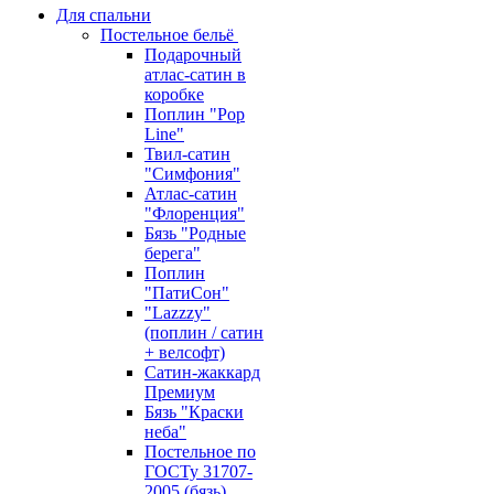
Для спальни
Постельное бельё
Подарочный
атлас-сатин в
коробке
Поплин "Pop
Line"
Твил-сатин
"Симфония"
Атлас-сатин
"Флоренция"
Бязь "Родные
берега"
Поплин
"ПатиСон"
"Lazzzy"
(поплин / сатин
+ велсофт)
Сатин-жаккард
Премиум
Бязь "Краски
неба"
Постельное по
ГОСТу 31707-
2005 (бязь)