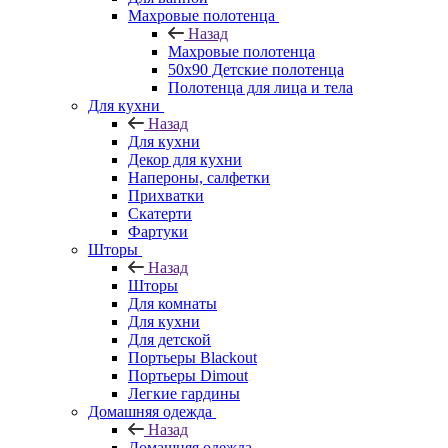
Махровые полотенца
Назад
Махровые полотенца
50х90 Детские полотенца
Полотенца для лица и тела
Для кухни
Назад
Для кухни
Декор для кухни
Напероны, салфетки
Прихватки
Скатерти
Фартуки
Шторы
Назад
Шторы
Для комнаты
Для кухни
Для детской
Портьеры Blackout
Портьеры Dimout
Легкие гардины
Домашняя одежда
Назад
Домашняя одежда