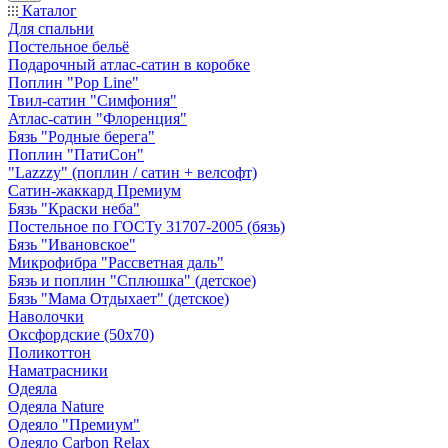
Каталог
Для спальни
Постельное бельё
Подарочный атлас-сатин в коробке
Поплин "Pop Line"
Твил-сатин "Симфония"
Атлас-сатин "Флоренция"
Бязь "Родные берега"
Поплин "ПатиСон"
"Lazzzy" (поплин / сатин + велсофт)
Сатин-жаккард Премиум
Бязь "Краски неба"
Постельное по ГОСТу 31707-2005 (бязь)
Бязь "Ивановское"
Микрофибра "Рассветная даль"
Бязь и поплин "Сплюшка" (детское)
Бязь "Мама Отдыхает" (детское)
Наволочки
Оксфордские (50х70)
Поликоттон
Наматрасники
Одеяла
Одеяла Nature
Одеяло "Премиум"
Одеяло Carbon Relax