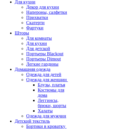
Для кухни
Декор для кухни
Напероны, салфетки
Прихватки
Скатерти
Фартуки
Шторы
Для комнаты
Для кухни
Для детской
Портьеры Blackout
Портьеры Dimout
Легкие гардины
Домашняя одежда
Одежда для детей
Одежда для женщин
Блузы, платья
Костюмы для
дома
Леггинсы,
брюки, шорты
Халаты
Одежда для мужчин
Детский текстиль
Бортики в кроватку