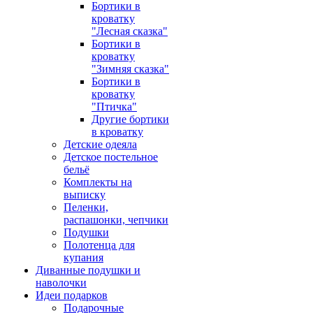
Бортики в
кроватку
"Лесная сказка"
Бортики в
кроватку
"Зимняя сказка"
Бортики в
кроватку
"Птичка"
Другие бортики
в кроватку
Детские одеяла
Детское постельное
бельё
Комплекты на
выписку
Пеленки,
распашонки, чепчики
Подушки
Полотенца для
купания
Диванные подушки и
наволочки
Идеи подарков
Подарочные