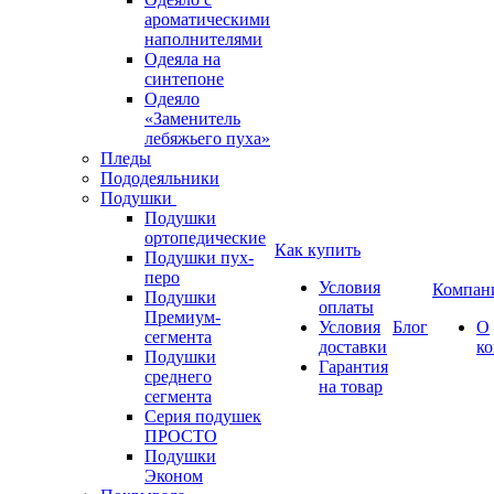
ароматическими
наполнителями
Одеяла на
синтепоне
Одеяло
«Заменитель
лебяжьего пуха»
Пледы
Пододеяльники
Подушки
Подушки
ортопедические
Как купить
Подушки пух-
перо
Условия
Компан
Подушки
оплаты
Премиум-
Условия
Блог
О
сегмента
доставки
к
Подушки
Гарантия
среднего
на товар
сегмента
Серия подушек
ПРОСТО
Подушки
Эконом