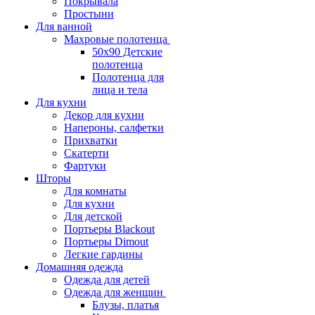
Покрывала
Простыни
Для ванной
Махровые полотенца
50х90 Детские
полотенца
Полотенца для
лица и тела
Для кухни
Декор для кухни
Напероны, салфетки
Прихватки
Скатерти
Фартуки
Шторы
Для комнаты
Для кухни
Для детской
Портьеры Blackout
Портьеры Dimout
Легкие гардины
Домашняя одежда
Одежда для детей
Одежда для женщин
Блузы, платья