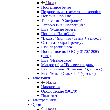
Назад
Постельное бельё
Подарочный атлас-сатин в коробке
Поплин "Pop Line"
Твил-сатин "Симфония"
Атлас-сатин "Флоренция"
Бязь "Родные берега"
Поплин "ПатиСон"
"Lazzzy" (поплин / сатин + велсофт)
Сатин-жаккард Премиум
Бязь "Краски неба"
Постельное по ГОСТу 31707-2005
(бязь)
Бязь "Ивановское"
Микрофибра "Рассветная даль"
Бязь и поплин "Сплюшка" (детское)
Бязь "Мама Отдыхает" (детское)
Наволочки
Назад
Наволочки
Оксфордские (50х70)
Поликоттон
Наматрасники
Одеяла
Назад