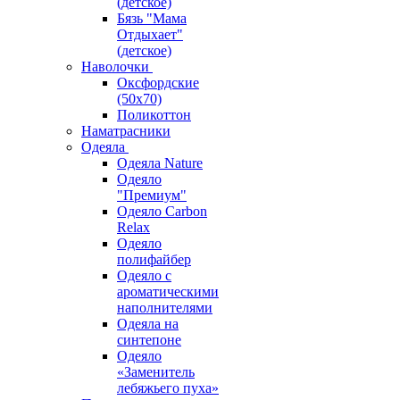
(детское)
Бязь "Мама
Отдыхает"
(детское)
Наволочки
Оксфордские
(50х70)
Поликоттон
Наматрасники
Одеяла
Одеяла Nature
Одеяло
"Премиум"
Одеяло Carbon
Relax
Одеяло
полифайбер
Одеяло с
ароматическими
наполнителями
Одеяла на
синтепоне
Одеяло
«Заменитель
лебяжьего пуха»