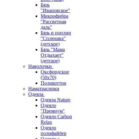
Бязь
"Ивановское"
Микрофибра
"Рассветная
даль"
Бязь и поплин
"Сплюшка"
(детское)
Бязь "Мама
Отдыхает"
(детское)
Наволочки
Оксфордские
(50х70)
Поликоттон
Наматрасники
Одеяла
Одеяла Nature
Одеяло
"Премиум"
Одеяло Carbon
Relax
Одеяло
полифайбер
Одеяло с