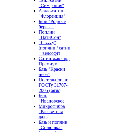
Твил-сатин
"Симфония"
Атлас-сатин
"Флоренция"
Бязь "Родные
берега"
Поплин
"ПатиСон"
"Lazzzy"
(поплин / сатин
+ велсофт)
Сатин-жаккард
Премиум
Бязь "Краски
неба"
Постельное по
ГОСТу 31707-
2005 (бязь)
Бязь
"Ивановское"
Микрофибра
"Рассветная
даль"
Бязь и поплин
"Сплюшка"