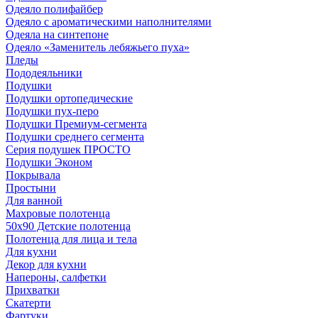
Одеяло полифайбер
Одеяло с ароматическими наполнителями
Одеяла на синтепоне
Одеяло «Заменитель лебяжьего пуха»
Пледы
Пододеяльники
Подушки
Подушки ортопедические
Подушки пух-перо
Подушки Премиум-сегмента
Подушки среднего сегмента
Серия подушек ПРОСТО
Подушки Эконом
Покрывала
Простыни
Для ванной
Махровые полотенца
50х90 Детские полотенца
Полотенца для лица и тела
Для кухни
Декор для кухни
Напероны, салфетки
Прихватки
Скатерти
Фартуки