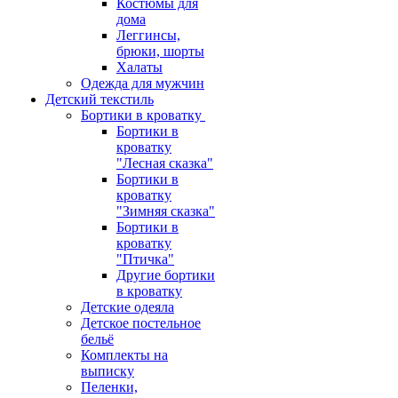
Костюмы для
дома
Леггинсы,
брюки, шорты
Халаты
Одежда для мужчин
Детский текстиль
Бортики в кроватку
Бортики в
кроватку
"Лесная сказка"
Бортики в
кроватку
"Зимняя сказка"
Бортики в
кроватку
"Птичка"
Другие бортики
в кроватку
Детские одеяла
Детское постельное
бельё
Комплекты на
выписку
Пеленки,