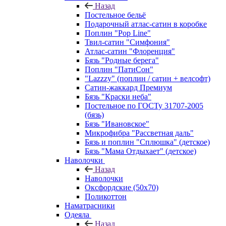
Назад
Постельное бельё
Подарочный атлас-сатин в коробке
Поплин "Pop Line"
Твил-сатин "Симфония"
Атлас-сатин "Флоренция"
Бязь "Родные берега"
Поплин "ПатиСон"
"Lazzzy" (поплин / сатин + велсофт)
Сатин-жаккард Премиум
Бязь "Краски неба"
Постельное по ГОСТу 31707-2005
(бязь)
Бязь "Ивановское"
Микрофибра "Рассветная даль"
Бязь и поплин "Сплюшка" (детское)
Бязь "Мама Отдыхает" (детское)
Наволочки
Назад
Наволочки
Оксфордские (50х70)
Поликоттон
Наматрасники
Одеяла
Назад