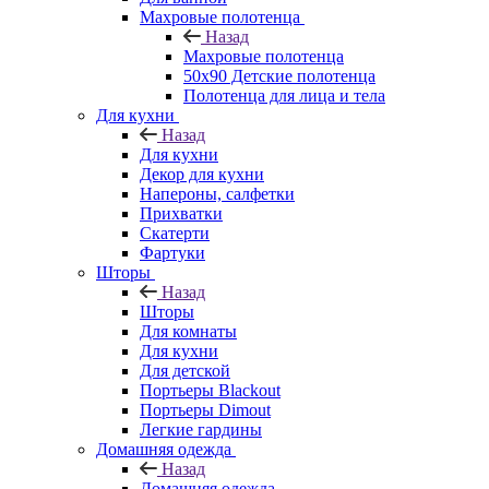
Махровые полотенца
Назад
Махровые полотенца
50х90 Детские полотенца
Полотенца для лица и тела
Для кухни
Назад
Для кухни
Декор для кухни
Напероны, салфетки
Прихватки
Скатерти
Фартуки
Шторы
Назад
Шторы
Для комнаты
Для кухни
Для детской
Портьеры Blackout
Портьеры Dimout
Легкие гардины
Домашняя одежда
Назад
Домашняя одежда