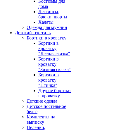
Костюмы для
дома
Леггинсы,
брюки, шорты
Халаты
Одежда для мужчин
Детский текстиль
Бортики в кроватку
Бортики в
кроватку
"Лесная сказка"
Бортики в
кроватку
"Зимняя сказка"
Бортики в
кроватку
"Птичка"
Другие бортики
в кроватку
Детские одеяла
Детское постельное
бельё
Комплекты на
выписку
Пеленки,