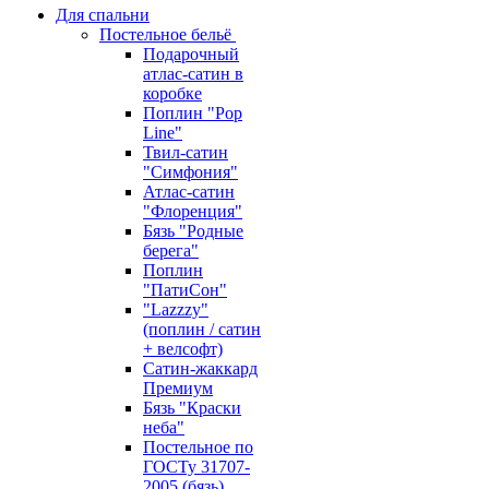
Для спальни
Постельное бельё
Подарочный
атлас-сатин в
коробке
Поплин "Pop
Line"
Твил-сатин
"Симфония"
Атлас-сатин
"Флоренция"
Бязь "Родные
берега"
Поплин
"ПатиСон"
"Lazzzy"
(поплин / сатин
+ велсофт)
Сатин-жаккард
Премиум
Бязь "Краски
неба"
Постельное по
ГОСТу 31707-
2005 (бязь)