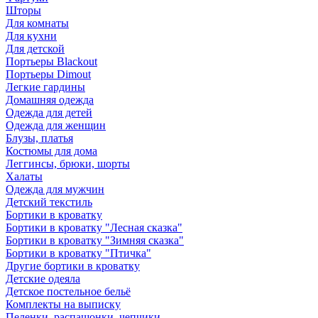
Шторы
Для комнаты
Для кухни
Для детской
Портьеры Blackout
Портьеры Dimout
Легкие гардины
Домашняя одежда
Одежда для детей
Одежда для женщин
Блузы, платья
Костюмы для дома
Леггинсы, брюки, шорты
Халаты
Одежда для мужчин
Детский текстиль
Бортики в кроватку
Бортики в кроватку "Лесная сказка"
Бортики в кроватку "Зимняя сказка"
Бортики в кроватку "Птичка"
Другие бортики в кроватку
Детские одеяла
Детское постельное бельё
Комплекты на выписку
Пеленки, распашонки, чепчики