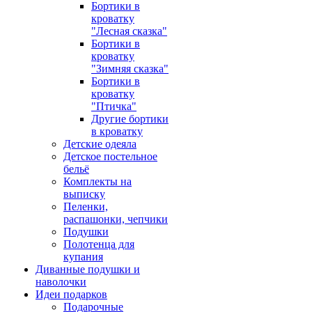
Бортики в
кроватку
"Лесная сказка"
Бортики в
кроватку
"Зимняя сказка"
Бортики в
кроватку
"Птичка"
Другие бортики
в кроватку
Детские одеяла
Детское постельное
бельё
Комплекты на
выписку
Пеленки,
распашонки, чепчики
Подушки
Полотенца для
купания
Диванные подушки и
наволочки
Идеи подарков
Подарочные