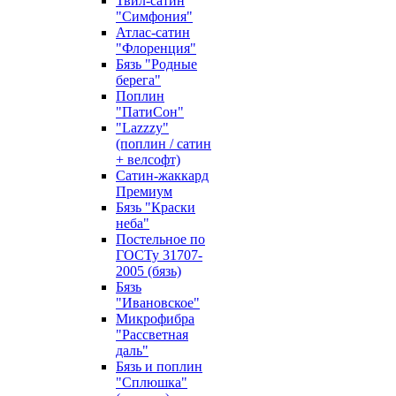
Твил-сатин
"Симфония"
Атлас-сатин
"Флоренция"
Бязь "Родные
берега"
Поплин
"ПатиСон"
"Lazzzy"
(поплин / сатин
+ велсофт)
Сатин-жаккард
Премиум
Бязь "Краски
неба"
Постельное по
ГОСТу 31707-
2005 (бязь)
Бязь
"Ивановское"
Микрофибра
"Рассветная
даль"
Бязь и поплин
"Сплюшка"