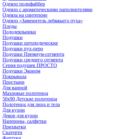
Одеяло полифайбер
Одеяло с ароматическими наполнителями
Одеяла на синтепоне
Одеяло «Заменитель лебяжьего пуха»
Пледы
Пододеяльники
Подушки
Подушки ортопедические
Подушки пух-перо
Подушки Премиум-сегмента
Подушки среднего сегмента
Серия подушек ПРОСТО
Подушки Эконом
Покрывала
Простыни
Для ванной
Махровые полотенца
50х90 Детские полотенца
Полотенца для лица и тела
Для кухни
Декор для кухни
Напероны, салфетки
Прихватки
Скатерти
Фартуки