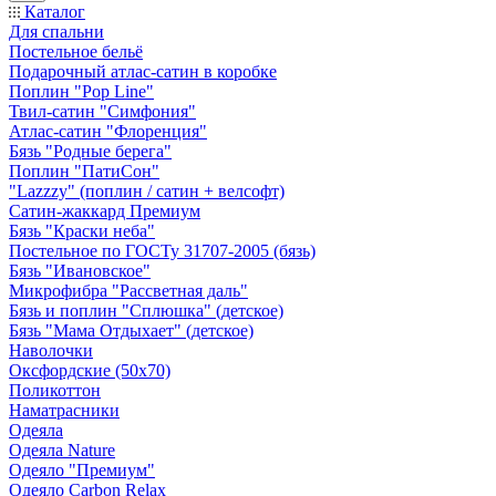
Каталог
Для спальни
Постельное бельё
Подарочный атлас-сатин в коробке
Поплин "Pop Line"
Твил-сатин "Симфония"
Атлас-сатин "Флоренция"
Бязь "Родные берега"
Поплин "ПатиСон"
"Lazzzy" (поплин / сатин + велсофт)
Сатин-жаккард Премиум
Бязь "Краски неба"
Постельное по ГОСТу 31707-2005 (бязь)
Бязь "Ивановское"
Микрофибра "Рассветная даль"
Бязь и поплин "Сплюшка" (детское)
Бязь "Мама Отдыхает" (детское)
Наволочки
Оксфордские (50х70)
Поликоттон
Наматрасники
Одеяла
Одеяла Nature
Одеяло "Премиум"
Одеяло Carbon Relax