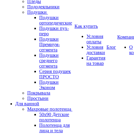
Пледы
Пододеяльники
Подушки
Подушки
ортопедические
Как купить
Подушки пух-
перо
Условия
Компан
Подушки
оплаты
Премиум-
Условия
Блог
О
сегмента
доставки
к
Подушки
Гарантия
среднего
на товар
сегмента
Серия подушек
ПРОСТО
Подушки
Эконом
Покрывала
Простыни
Для ванной
Махровые полотенца
50х90 Детские
полотенца
Полотенца для
лица и тела