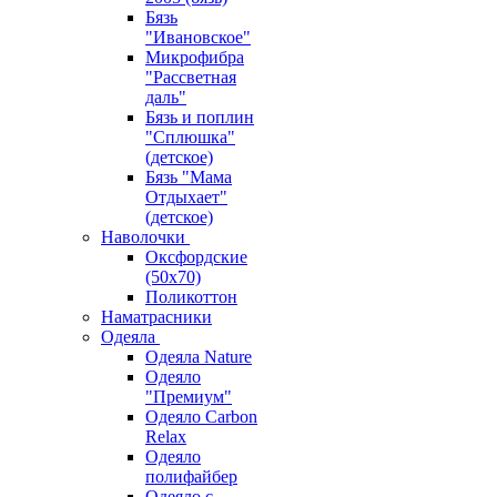
Бязь
"Ивановское"
Микрофибра
"Рассветная
даль"
Бязь и поплин
"Сплюшка"
(детское)
Бязь "Мама
Отдыхает"
(детское)
Наволочки
Оксфордские
(50х70)
Поликоттон
Наматрасники
Одеяла
Одеяла Nature
Одеяло
"Премиум"
Одеяло Carbon
Relax
Одеяло
полифайбер
Одеяло с