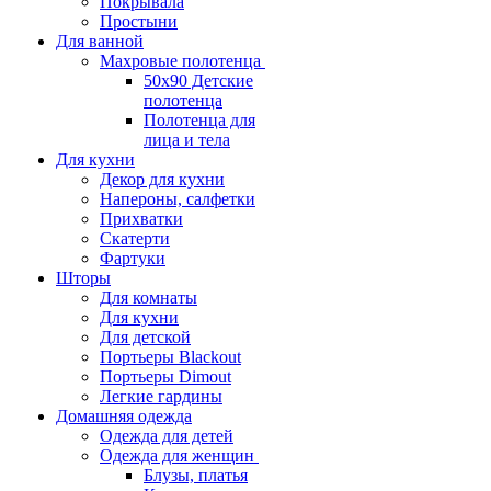
Покрывала
Простыни
Для ванной
Махровые полотенца
50х90 Детские
полотенца
Полотенца для
лица и тела
Для кухни
Декор для кухни
Напероны, салфетки
Прихватки
Скатерти
Фартуки
Шторы
Для комнаты
Для кухни
Для детской
Портьеры Blackout
Портьеры Dimout
Легкие гардины
Домашняя одежда
Одежда для детей
Одежда для женщин
Блузы, платья