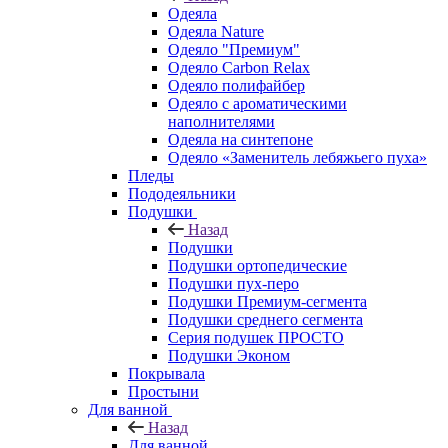
Одеяла
Одеяла Nature
Одеяло "Премиум"
Одеяло Carbon Relax
Одеяло полифайбер
Одеяло с ароматическими
наполнителями
Одеяла на синтепоне
Одеяло «Заменитель лебяжьего пуха»
Пледы
Пододеяльники
Подушки
Назад
Подушки
Подушки ортопедические
Подушки пух-перо
Подушки Премиум-сегмента
Подушки среднего сегмента
Серия подушек ПРОСТО
Подушки Эконом
Покрывала
Простыни
Для ванной
Назад
Для ванной