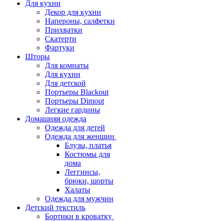
Для кухни
Декор для кухни
Напероны, салфетки
Прихватки
Скатерти
Фартуки
Шторы
Для комнаты
Для кухни
Для детской
Портьеры Blackout
Портьеры Dimout
Легкие гардины
Домашняя одежда
Одежда для детей
Одежда для женщин
Блузы, платья
Костюмы для
дома
Леггинсы,
брюки, шорты
Халаты
Одежда для мужчин
Детский текстиль
Бортики в кроватку