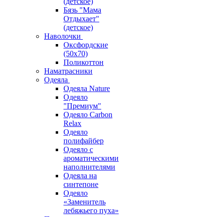
(детское)
Бязь "Мама
Отдыхает"
(детское)
Наволочки
Оксфордские
(50х70)
Поликоттон
Наматрасники
Одеяла
Одеяла Nature
Одеяло
"Премиум"
Одеяло Carbon
Relax
Одеяло
полифайбер
Одеяло с
ароматическими
наполнителями
Одеяла на
синтепоне
Одеяло
«Заменитель
лебяжьего пуха»