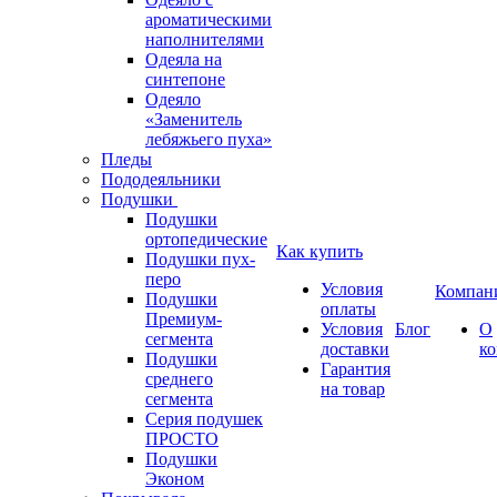
ароматическими
наполнителями
Одеяла на
синтепоне
Одеяло
«Заменитель
лебяжьего пуха»
Пледы
Пододеяльники
Подушки
Подушки
ортопедические
Как купить
Подушки пух-
перо
Условия
Компан
Подушки
оплаты
Премиум-
Условия
Блог
О
сегмента
доставки
к
Подушки
Гарантия
среднего
на товар
сегмента
Серия подушек
ПРОСТО
Подушки
Эконом